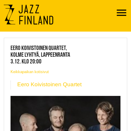
Menu
JAZZ FINLAND LIVE
EERO KOIVISTOINEN QUARTET,
KOLME LYHTYÄ, LAPPEENRANTA
3.12. KLO 20:00
Keikkapaikan kotisivut
Eero Koivistoinen Quartet