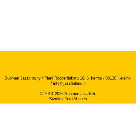
Suomen Jazzliitto ry / Pieni Roobertinkatu 16, 3. kerros / 00120 Helsinki
/
info@jazzfinland.fi
© 2013–2026 Suomen Jazzliitto
Sivusto
:
Tero Ahonen
Saavutettavuusseloste