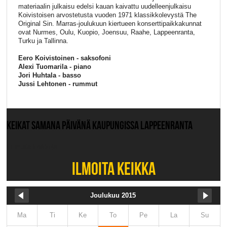
materiaalin julkaisu edelsi kauan kaivattu uudelleenjulkaisu
Koivistoisen arvostetusta vuoden 1971 klassikkolevystä The
Original Sin. Marras-joulukuun kiertueen konserttipaikkakunnat
ovat Nurmes, Oulu, Kuopio, Joensuu, Raahe, Lappeenranta,
Turku ja Tallinna.
Eero Koivistoinen - saksofoni
Alexi Tuomarila - piano
Jori Huhtala - basso
Jussi Lehtonen - rummut
KEIKAT SAMANA PÄIVÄNÄ KAUPUNGISSA LAPPEENRANTA
Ei muita keikkoja.
ILMOITA KEIKKA
Joulukuu 2015
Ma
Ti
Ke
To
Pe
La
Su