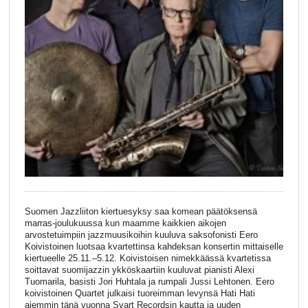
Suomen Jazzliiton kiertuesyksy saa komean päätöksensä
marras-joulukuussa kun maamme kaikkien aikojen
arvostetuimpiin jazzmuusikoihin kuuluva saksofonisti Eero
Koivistoinen luotsaa kvartettinsa kahdeksan konsertin mittaiselle
kiertueelle 25.11.–5.12. Koivistoisen nimekkäässä kvartetissa
soittavat suomijazzin ykköskaartiin kuuluvat pianisti Alexi
Tuomarila, basisti Jori Huhtala ja rumpali Jussi Lehtonen. Eero
koivistoinen Quartet julkaisi tuoreimman levynsä Hati Hati
aiemmin tänä vuonna Svart Recordsin kautta ja uuden