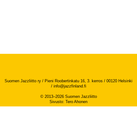
Suomen Jazzliitto ry / Pieni Roobertinkatu 16, 3. kerros / 00120 Helsinki
/
info@jazzfinland.fi
© 2013–2026 Suomen Jazzliitto
Sivusto
:
Tero Ahonen
Saavutettavuusseloste