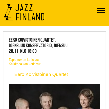
Menu
JAZZ FINLAND LIVE
EERO KOIVISTOINEN QUARTET,
JOENSUUN KONSERVATORIO, JOENSUU
28.11. KLO 18:00
Tapahtuman kotisivut
Keikkapaikan kotisivut
Eero Koivistoinen Quartet