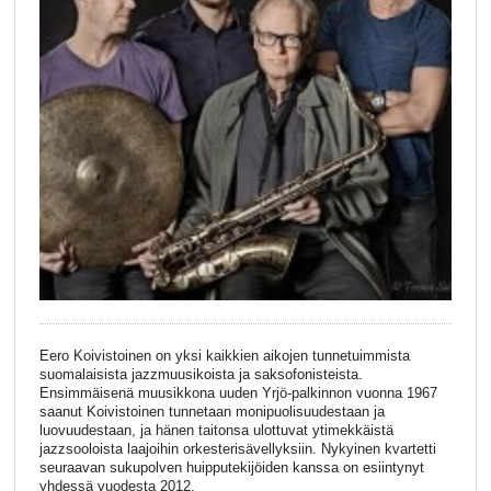
Eero Koivistoinen on yksi kaikkien aikojen tunnetuimmista
suomalaisista jazzmuusikoista ja saksofonisteista.
Ensimmäisenä muusikkona uuden Yrjö-palkinnon vuonna 1967
saanut Koivistoinen tunnetaan monipuolisuudestaan ja
luovuudestaan, ja hänen taitonsa ulottuvat ytimekkäistä
jazzsooloista laajoihin orkesterisävellyksiin. Nykyinen kvartetti
seuraavan sukupolven huipputekijöiden kanssa on esiintynyt
yhdessä vuodesta 2012.