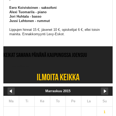
Eero Koivistoinen - saksofoni
Alexi Tuomarila - piano
Jori Huhtala - basso
Jussi Lehtonen - rummut
Lippujen hinnat 15 €, jäsenet 10 €, opiskelijat 6 €, ellei toisin
mainita. Ennakkomyynti Levy-Eskot.
KEIKAT SAMANA PÄIVÄNÄ KAUPUNGISSA JOENSUU
Ei muita keikkoja.
ILMOITA KEIKKA
Marraskuu 2015
Ma
Ti
Ke
To
Pe
La
Su
1