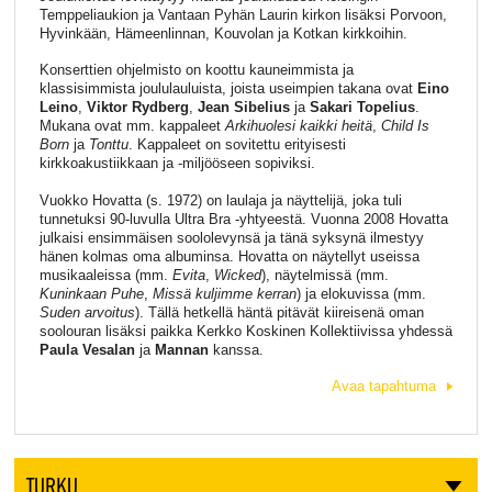
Temppeliaukion ja Vantaan Pyhän Laurin kirkon lisäksi Porvoon,
Hyvinkään, Hämeenlinnan, Kouvolan ja Kotkan kirkkoihin.
Konserttien ohjelmisto on koottu kauneimmista ja
klassisimmista joululauluista, joista useimpien takana ovat
Eino
Leino
,
Viktor Rydberg
,
Jean Sibelius
ja
Sakari Topelius
.
Mukana ovat mm. kappaleet
Arkihuolesi kaikki heitä
,
Child Is
Born
ja
Tonttu
. Kappaleet on sovitettu erityisesti
kirkkoakustiikkaan ja -miljööseen sopiviksi.
Vuokko Hovatta (s. 1972) on laulaja ja näyttelijä, joka tuli
tunnetuksi 90-luvulla Ultra Bra -yhtyeestä. Vuonna 2008 Hovatta
julkaisi ensimmäisen soololevynsä ja tänä syksynä ilmestyy
hänen kolmas oma albuminsa. Hovatta on näytellyt useissa
musikaaleissa (mm.
Evita
,
Wicked
), näytelmissä (mm.
Kuninkaan
Puhe
,
Missä
kuljimme
kerran
) ja elokuvissa (mm.
Suden
arvoitus
). Tällä hetkellä häntä pitävät kiireisenä oman
soolouran lisäksi paikka Kerkko Koskinen Kollektiivissa yhdessä
Paula Vesalan
ja
Mannan
kanssa.
Avaa tapahtuma
TURKU