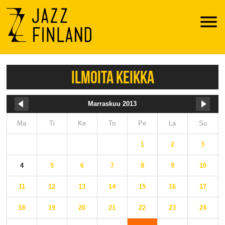
Menu
ILMOITA KEIKKA
Marraskuu 2013
Ma
Ti
Ke
To
Pe
La
Su
1
2
3
4
5
6
7
8
9
10
11
12
13
14
15
16
17
18
19
20
21
22
23
24