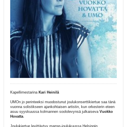
Kapellimestarina
Kari Heinilä
UMOn jo perinteeksi muodostunut joulukonserttikiertue saa tänä
vuonna solistikseen ajankohtaisen artistin, kun orkesterin eteen
asuu syyskuussa kolmannen soololevynsä julkaiseva
Vuokko
Hovatta
.
Joulukiertue levittäytyy marras-joulukuussa Helsingin