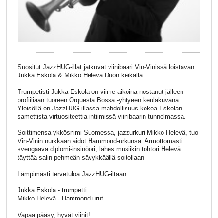
Suositut JazzHUG-illat jatkuvat viinibaari Vin-Vinissä loistavan
Jukka Eskola & Mikko Helevä Duon keikalla.
Trumpetisti Jukka Eskola on viime aikoina nostanut jälleen
profiiliaan tuoreen Orquesta Bossa -yhtyeen keulakuvana.
Yleisöllä on JazzHUG-illassa mahdollisuus kokea Eskolan
samettista virtuositeettia intiimissä viinibaarin tunnelmassa.
Soittimensa ykkösnimi Suomessa, jazzurkuri Mikko Helevä, tuo
Vin-Vinin nurkkaan aidot Hammond-urkunsa. Armottomasti
svengaava diplomi-insinööri, lähes musiikin tohtori Helevä
täyttää salin pehmeän sävykkäällä soitollaan.
Lämpimästi tervetuloa JazzHUG-iltaan!
Jukka Eskola - trumpetti
Mikko Helevä - Hammond-urut
Vapaa pääsy, hyvät viinit!