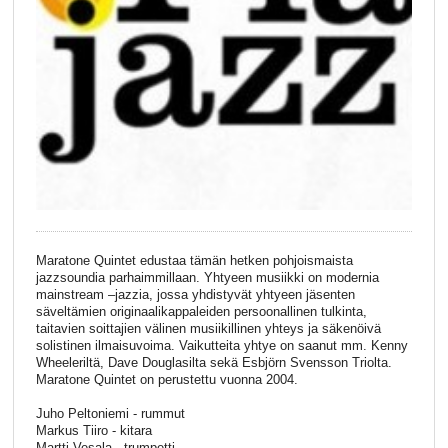
Maratone Quintet edustaa tämän hetken pohjoismaista
jazzsoundia parhaimmillaan. Yhtyeen musiikki on modernia
mainstream –jazzia, jossa yhdistyvät yhtyeen jäsenten
säveltämien originaalikappaleiden persoonallinen tulkinta,
taitavien soittajien välinen musiikillinen yhteys ja säkenöivä
solistinen ilmaisuvoima. Vaikutteita yhtye on saanut mm. Kenny
Wheeleriltä, Dave Douglasilta sekä Esbjörn Svensson Triolta.
Maratone Quintet on perustettu vuonna 2004.
Juho Peltoniemi - rummut
Markus Tiiro - kitara
Martti Vesala - trumpetti