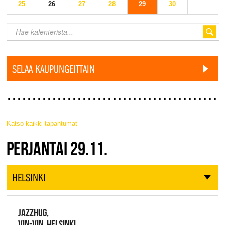
25
26
27
28
29
30
SELAA KAUPUNGEITTAIN
Katso kaikki tapahtumat
JAZZ FINLAND LIVE
PERJANTAI 29.11.
HELSINKI
JAZZHUG,
VIN-VIN, HELSINKI