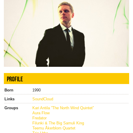
PROFILE
Born
1990
Links
SoundCloud
Groups
Kari Antila ”The North Wind Quintet”
Aura Flow
Fredator
Filunki & The Big Samuli King
Teemu Åkerblom Quartet