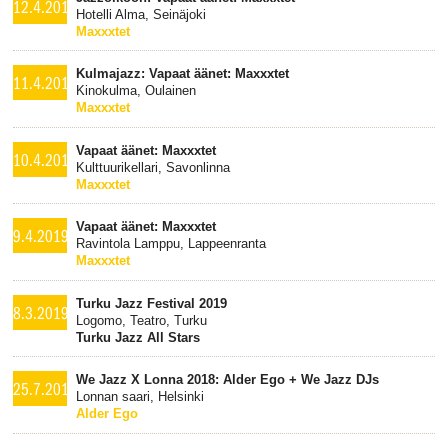
12.4.2019
Hotelli Alma, Seinäjoki
Maxxxtet
Kulmajazz: Vapaat äänet: Maxxxtet
11.4.2019
Kinokulma, Oulainen
Maxxxtet
Vapaat äänet: Maxxxtet
10.4.2019
Kulttuurikellari, Savonlinna
Maxxxtet
Vapaat äänet: Maxxxtet
9.4.2019
Ravintola Lamppu, Lappeenranta
Maxxxtet
Turku Jazz Festival 2019
8.3.2019
Logomo, Teatro, Turku
Turku Jazz All Stars
We Jazz X Lonna 2018: Alder Ego + We Jazz DJs
25.7.2018
Lonnan saari, Helsinki
Alder Ego