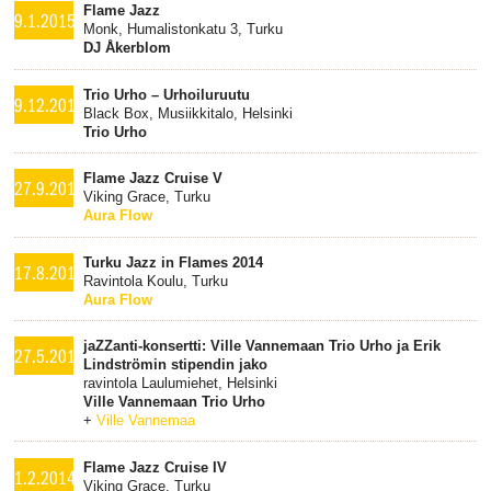
Flame Jazz
9.1.2015
Monk, Humalistonkatu 3, Turku
DJ Åkerblom
Trio Urho – Urhoiluruutu
9.12.2014
Black Box, Musiikkitalo, Helsinki
Trio Urho
Flame Jazz Cruise V
27.9.2014
Viking Grace, Turku
Aura Flow
Turku Jazz in Flames 2014
17.8.2014
Ravintola Koulu, Turku
Aura Flow
jaZZanti-konsertti: Ville Vannemaan Trio Urho ja Erik
27.5.2014
Lindströmin stipendin jako
ravintola Laulumiehet, Helsinki
Ville Vannemaan Trio Urho
+
Ville Vannemaa
Flame Jazz Cruise IV
1.2.2014
Viking Grace, Turku