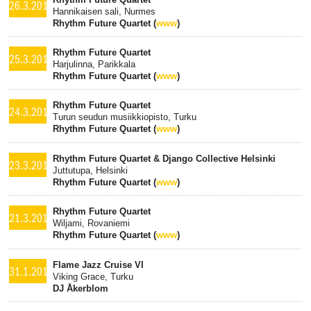
26.3.2015
Hannikaisen sali, Nurmes
Rhythm Future Quartet (
www
)
Rhythm Future Quartet
25.3.2015
Harjulinna, Parikkala
Rhythm Future Quartet (
www
)
Rhythm Future Quartet
24.3.2015
Turun seudun musiikkiopisto, Turku
Rhythm Future Quartet (
www
)
Rhythm Future Quartet & Django Collective Helsinki
23.3.2015
Juttutupa, Helsinki
Rhythm Future Quartet (
www
)
Rhythm Future Quartet
21.3.2015
Wiljami, Rovaniemi
Rhythm Future Quartet (
www
)
Flame Jazz Cruise VI
31.1.2015
Viking Grace, Turku
DJ Åkerblom