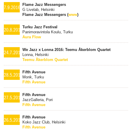
Flame Jazz Messengers
7.9.2016
G Livelab, Helsinki
Flame Jazz Messengers (
www
)
Turku Jazz Festival
20.8.2016
Panimoravintola Koulu, Turku
Aura Flow
We Jazz x Lonna 2016: Teemu Åkerblom Quartet
24.7.2016
Lonna, Helsinki
Teemu Åkerblom Quartet
Fifth Avenue
28.5.2016
Monk, Turku
Fifth Avenue
Fifth Avenue
27.5.2016
JazzGalleria, Pori
Fifth Avenue
Fifth Avenue
26.5.2016
Koko Jazz Club, Helsinki
Fifth Avenue