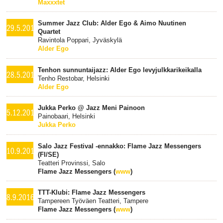
Maxxxtet
Summer Jazz Club: Alder Ego & Aimo Nuutinen
29.5.2017
Quartet
Ravintola Poppari, Jyväskylä
Alder Ego
Tenhon sunnuntaijazz: Alder Ego levyjulkkarikeikalla
28.5.2017
Tenho Restobar, Helsinki
Alder Ego
Jukka Perko @ Jazz Meni Painoon
5.12.2016
Painobaari, Helsinki
Jukka Perko
Salo Jazz Festival -ennakko: Flame Jazz Messengers
10.9.2016
(FI/SE)
Teatteri Provinssi, Salo
Flame Jazz Messengers (
www
)
TTT-Klubi: Flame Jazz Messengers
8.9.2016
Tampereen Työväen Teatteri, Tampere
Flame Jazz Messengers (
www
)