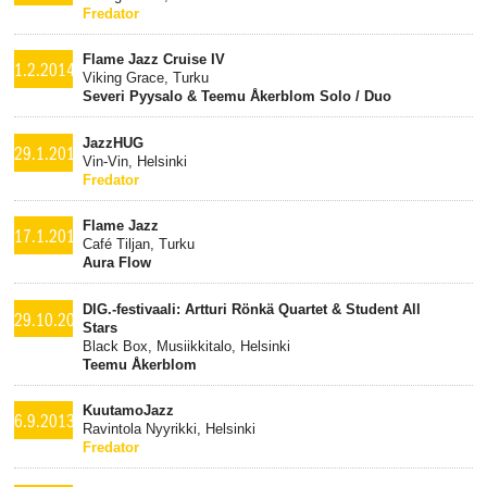
Fredator
Flame Jazz Cruise IV
1.2.2014
Viking Grace, Turku
Severi Pyysalo & Teemu Åkerblom Solo / Duo
JazzHUG
29.1.2014
Vin-Vin, Helsinki
Fredator
Flame Jazz
17.1.2014
Café Tiljan, Turku
Aura Flow
DIG.-festivaali: Artturi Rönkä Quartet & Student All
29.10.2013
Stars
Black Box, Musiikkitalo, Helsinki
Teemu Åkerblom
KuutamoJazz
6.9.2013
Ravintola Nyyrikki, Helsinki
Fredator