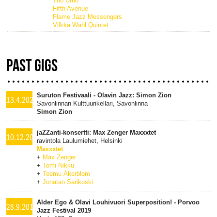
Trio Urho
Fifth Avenue
Flame Jazz Messengers
Vilkka Wahl Quintet
PAST GIGS
Suruton Festivaali - Olavin Jazz: Simon Zion
13.4.2022
Savonlinnan Kulttuurikellari, Savonlinna
Simon Zion
jaZZanti-konsertti: Max Zenger Maxxxtet
10.12.2019
ravintola Laulumiehet, Helsinki
Maxxxtet
+
Max Zenger
+
Tomi Nikku
+
Teemu Åkerblom
+
Jonatan Sarikoski
Alder Ego & Olavi Louhivuori Superposition! - Porvoo
28.9.2019
Jazz Festival 2019