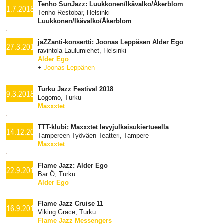
Tenho SunJazz: Luukkonen/Ikävalko/Åkerblom
1.7.2018
Tenho Restobar, Helsinki
Luukkonen/Ikävalko/Åkerblom
jaZZanti-konsertti: Joonas Leppäsen Alder Ego
27.3.2018
ravintola Laulumiehet, Helsinki
Alder Ego
+
Joonas Leppänen
Turku Jazz Festival 2018
9.3.2018
Logomo, Turku
Maxxxtet
TTT-klubi: Maxxxtet levyjulkaisukiertueella
14.12.2017
Tampereen Työväen Teatteri, Tampere
Maxxxtet
Flame Jazz: Alder Ego
22.9.2017
Bar Ö, Turku
Alder Ego
Flame Jazz Cruise 11
16.9.2017
Viking Grace, Turku
Flame Jazz Messengers