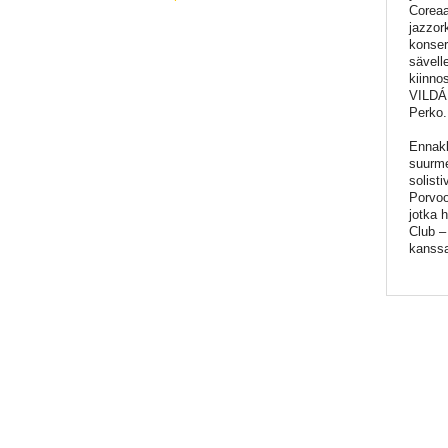
Coreaa
jazzork
konser
sävell
kiinno
VILDÁ,
Perko.
Ennakk
suurme
solist
Porvoo
jotka 
Club –
kanss