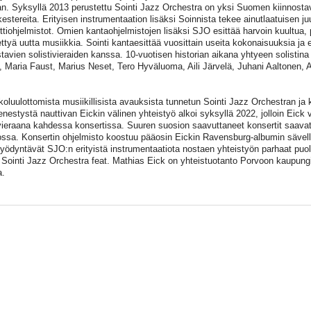
n. Syksyllä 2013 perustettu Sointi Jazz Orchestra on yksi Suomen kiinnosta
estereita. Erityisen instrumentaation lisäksi Soinnista tekee ainutlaatuisen juur
ttiohjelmistot. Omien kantaohjelmistojen lisäksi SJO esittää harvoin kuultua, 
ettyä uutta musiikkia. Sointi kantaesittää vuosittain useita kokonaisuuksia ja
stavien solistivieraiden kanssa. 10-vuotisen historian aikana yhtyeen solistina
 Maria Faust, Marius Neset, Tero Hyväluoma, Aili Järvelä, Juhani Aaltonen, A
oluulottomista musiikillisista avauksista tunnetun Sointi Jazz Orchestran ja 
nestystä nauttivan Eickin välinen yhteistyö alkoi syksyllä 2022, jolloin Eick v
ivieraana kahdessa konsertissa. Suuren suosion saavuttaneet konsertit saavat
ssa. Konsertin ohjelmisto koostuu pääosin Eickin Ravensburg-albumin sävell
hyödyntävät SJO:n erityistä instrumentaatiota nostaen yhteistyön parhaat puol
 Sointi Jazz Orchestra feat. Mathias Eick on yhteistuotanto Porvoon kaupungin
a.