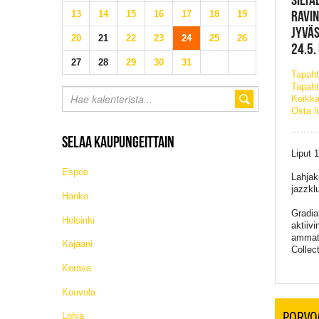
RAVIN
13
14
15
16
17
18
19
JYVÄ
20
21
22
23
24
25
26
24.5.
27
28
29
30
31
Tapah
Tapaht
Keikka
Osta l
SELAA KAUPUNGEITTAIN
Liput 
Espoo
Lahjak
jazzklu
Hanko
Gradia
Helsinki
aktiiv
ammatt
Kajaani
Collec
Kerava
Kouvola
PORVO
Lohja