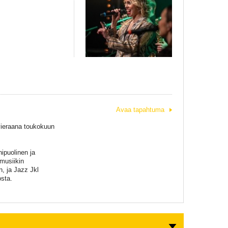
Avaa tapahtuma
ivieraana toukokuun
ipuolinen ja
 musiikin
n, ja Jazz Jkl
osta.