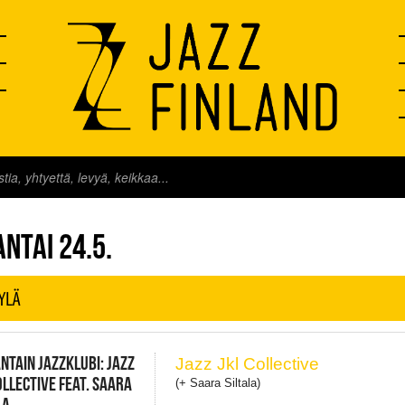
FINLAND LIVE
NTAI 24.5.
YLÄ
NTAIN JAZZKLUBI: JAZZ
Jazz Jkl Collective
OLLECTIVE FEAT. SAARA
(+ Saara Siltala)
LA,