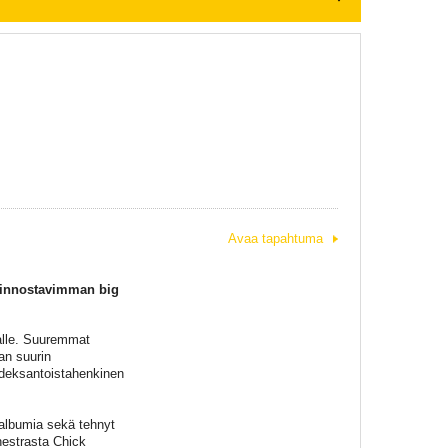
Avaa tapahtuma
kiinnostavimman big
alle. Suuremmat
an suurin
hdeksantoistahenkinen
 albumia sekä tehnyt
hestrasta Chick