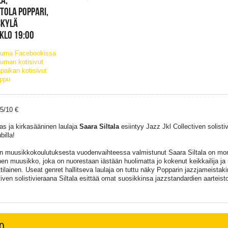
TOLA POPPARI,
SKYLÄ
 KLO 19:00
tuma Facebookissa
uman kotisivut
paikan kotisivut
ippu
15/10 €
as ja kirkasääninen laulaja
Saara Siltala
esiintyy Jazz Jkl Collectiven solist
billa!
n muusikkokoulutuksesta vuodenvaihteessa valmistunut Saara Siltala on mon
inen muusikko, joka on nuorestaan iästään huolimatta jo kokenut keikkailija ja
ilainen. Useat genret hallitseva laulaja on tuttu näky Popparin jazzjameistaki
tiven solistivieraana Siltala esittää omat suosikkinsa jazzstandardien aarteist
O