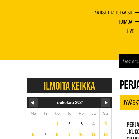
ARTISTIT JA JULKAISUT
TOIMIJAT
LIVE
JAZZ 
PERJA
ILMOITA KEIKKA
JYVÄSK
Toukokuu 2024
Ma
Ti
Ke
To
Pe
La
Su
PERJA
1
2
3
4
5
JKL C
6
7
8
9
10
11
12
SILTA