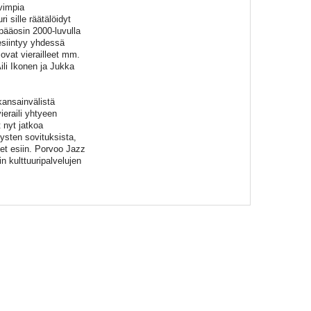
vimpia
i sille räätälöidyt
pääosin 2000-luvulla
 esiintyy yhdessä
 ovat vierailleet mm.
ili Ikonen ja Jukka
kansainvälistä
ieraili yhtyeen
 nyt jatkoa
ysten sovituksista,
et esiin. Porvoo Jazz
 kulttuuripalvelujen