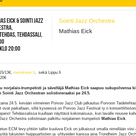
AS EICK & SOINTI JAZZ
Sointi Jazz Orchestra
ESTRA,
Mathias Eick
TEHDAS, TEHDASSALI,
OO
 KLO 20:00
 15/13€,
menokone.fi
, sekä Lippu.fi
 20€
tu norjalais-trumpetisti ja säveltäjä Mathias Eick saapuu sukupolvensa 
 Sointi Jazz Orchestran solistivieraaksi pe 24.5.
taina 24.5. kevään viimeinen Porvoo Jazz Club jalkautuu Porvoon Taidetehta
et ovat paikallaan, sillä kyseessä on Porvoo Jazz Festival ry:n konserttihistori
pano! Tehdassalissa kuullaan näyttävä kokonaisuus, kun lavalle nousee ka
 Jazz Orchestra solistinaan palkittu norjalainen trumpetisti
Mathias Eick
.
etun ECM levy-yhtiön talliin kuuluva Eick on julkaissut omalla nimellään viisi
työtä lukuisten huippuartistien ja -yhtyeiden kanssa aina Trondheim Jazz Orc