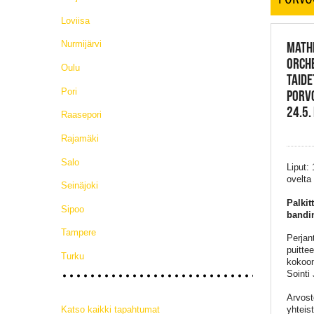
Loviisa
Nurmijärvi
MATHI
ORCH
Oulu
TAIDE
Pori
PORV
24.5.
Raasepori
Rajamäki
Salo
Liput:
ovelta
Seinäjoki
Palkit
Sipoo
bandin
Tampere
Perjan
puitte
Turku
kokoon
Sointi
Arvost
Katso kaikki tapahtumat
yhteis