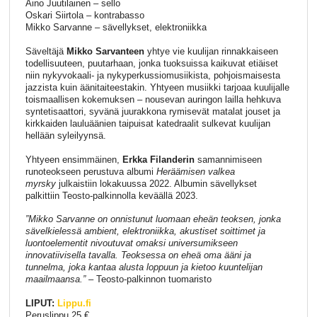
Aino Juutilainen – sello
Oskari Siirtola – kontrabasso
Mikko Sarvanne – sävellykset, elektroniikka
Säveltäjä
Mikko Sarvanteen
yhtye vie kuulijan rinnakkaiseen
todellisuuteen, puutarhaan, jonka tuoksuissa kaikuvat etiäiset
niin nykyvokaali- ja nykyperkussiomusiikista, pohjoismaisesta
jazzista kuin äänitaiteestakin. Yhtyeen musiikki tarjoaa kuulijalle
toismaallisen kokemuksen – nousevan auringon lailla hehkuva
syntetisaattori, syvänä juurakkona rymisevät matalat jouset ja
kirkkaiden lauluäänien taipuisat katedraalit sulkevat kuulijan
hellään syleilyynsä.
Yhtyeen ensimmäinen,
Erkka Filanderin
samannimiseen
runoteokseen perustuva albumi
Heräämisen valkea
myrsky
julkaistiin lokakuussa 2022. Albumin sävellykset
palkittiin Teosto-palkinnolla keväällä 2023.
”Mikko Sarvanne on onnistunut luomaan eheän teoksen, jonka
sävelkielessä ambient, elektroniikka, akustiset soittimet ja
luontoelementit nivoutuvat omaksi universumikseen
innovatiivisella tavalla. Teoksessa on eheä oma ääni ja
tunnelma, joka kantaa alusta loppuun ja kietoo kuuntelijan
maailmaansa.”
– Teosto-palkinnon tuomaristo
LIPUT:
Lippu.fi
Peruslippu 25 €