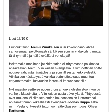
Liput 15/10 €
Huippukitaristi
Teemu Viinikaisen
uusi kokoonpano lähtee
samoilemaan pelottomasti sähköisen soinnin viidakoihin, mutta
tällä ryhmällä ja näillä eväillä ei voi eksyä!
Heittämällä maailman jazzkitaristien eliittiryhmässä paikkansa
ansaitsevan Teemu Viinikaisen svengaava ja virtuoottinen soitto
nousee vahvasta läsnäolosta ja soinnillisesta herkkyydestä.
Viinikaisen käsittelyssä vankka perinnetietoisuus muuntuu
ehtymättömäksi luovuuden lähteeksi improvisaatioille.
Nyt maestro esittelee uuden trionsa, jonka ohjelmistoon kuuluu
vanhoja klassikoita ja Viinikaisen uusia sävellyksiä. Yhtyeessä
ovat mukana Viinikaisen omien kokoonpanojen luottorumpali,
arvaamattoman kekseliäästi svengaava
Joonas Riippa
sekä
mm. Peela -yhtyeestä tuttu nuori sähköbassovirtuoosi
Oliver
Karttunen
.