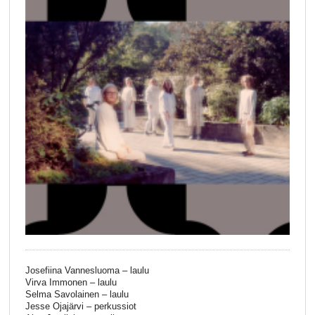
Josefiina Vannesluoma – laulu
Virva Immonen – laulu
Selma Savolainen – laulu
Jesse Ojajärvi – perkussiot