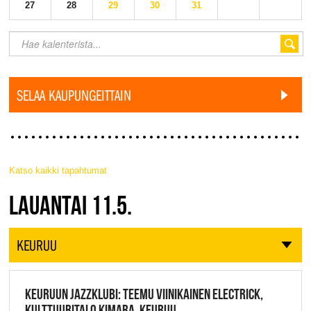
27
28
29
30
31
SELAA KAUPUNGEITTAIN
Katso kaikki tapahtumat
JAZZ FINLAND LIVE
LAUANTAI 11.5.
KEURUU
KEURUUN JAZZKLUBI: TEEMU VIINIKAINEN ELECTRICK,
KULTTUURITALO KIMARA, KEURUU