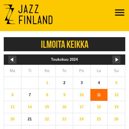
Menu
ILMOITA KEIKKA
Toukokuu 2024
Ma
Ti
Ke
To
Pe
La
Su
1
2
3
4
5
6
7
8
9
10
11
12
13
14
15
16
17
18
19
20
21
22
23
24
25
26