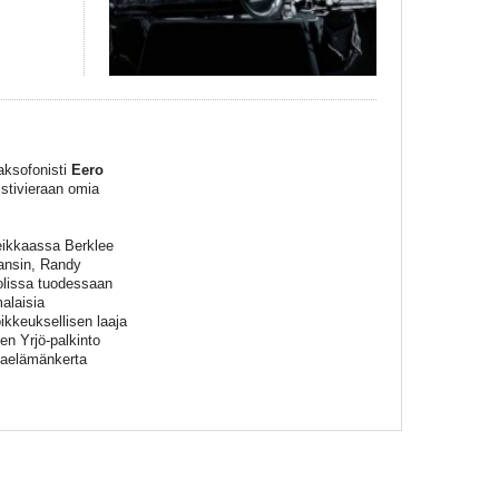
aksofonisti
Eero
istivieraan omia
neikkaassa Berklee
vansin, Randy
oolissa tuodessaan
alaisia
ikkeuksellisen laaja
en Yrjö-palkinto
omaelämänkerta