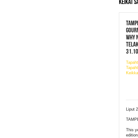
KEIKAT 
TAMPE
GOURM
WHY 
TELA
31.10
Tapah
Tapaht
Keikka
Liput 
TAMPE
This y
editio