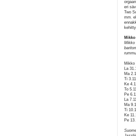
orgaan
eri sä
Two Su
mm. eh
ennakk
kehitt
Mikko
Mikko P
barito
rummut
Mikko 
La 31.
Ma 2.1
Ti 3.11
Ke 4.1
To 5.1
Pe 6.1
La 7.1
Ma 9.1
Ti 10.
Ke 11.
Pe 13.
Suomen
Jazzli