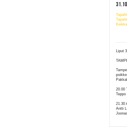
31.10
Tapah
Tapaht
Keikka
Liput 
TAMPE
Tamper
poikke
Pakkah
20.00
Teppo 
21.30 
Antti 
Joonas