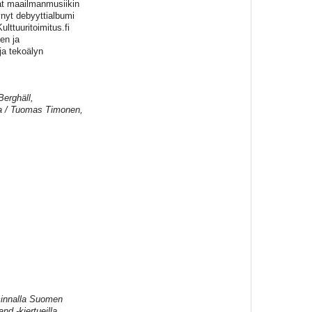
vat maailmanmusiikin
nyt debyyttialbumi
ttuuritoimitus.fi
en ja
ja tekoälyn
Berghäll,
kka / Tuomas Timonen,
iminnalla Suomen
d -kiertueilla