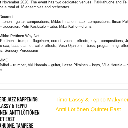
t November 2020. The event has two dedicated venues, Pakkahuone and Tela
e a total of 18 ensembles and orchestras.
 Gourmet
ttonen – guitar, compositions, Mikko Innanen – sax, compositions, Ilmari Poh
 – accordion, Petri Keskitalo – tuba, Mika Kallio – drums
Mikko Pettinen Why Not
Pettinen – trumpet, flugelhorn, cornet, vocals, effects, keys, compositions, J
ne sax, bass clarinet, cello, effects, Vesa Ojaniemi – bass, programming, ef
s, Sensory Percussion
 MMQ
ylläri – trumpet, Aki Haarala – guitar, Lasse Piirainen – keys, Ville Herrala 
ms
RE JAZZ HAPPENING:
Timo Lassy & Teppo Mäkyne
LASSY & TEPPO
Antti Lötjönen Quintet East
EN, ANTTI LÖTJÖNEN
ET EAST
AHUONE, TAMPERE