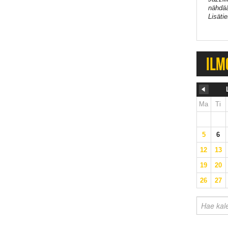
nähdää
Lisätie
ILM
Ma
Ti
5
6
12
13
19
20
26
27