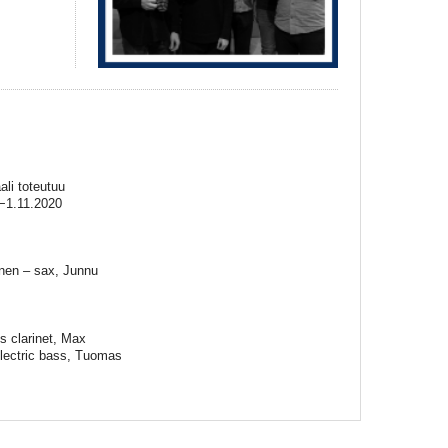
li toteutuu
.−1.11.2020
inen – sax, Junnu
s clarinet, Max
 electric bass, Tuomas