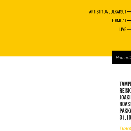
ARTISTIT JA JULKAISUT
TOIMIJAT
LIVE
JAZZ 
TAMPE
REISK
JOAKI
ROAST
PAKK
31.10
Tapah