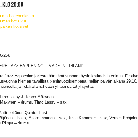
. KLO 20:00
tuma Facebookissa
uman kotisivut
paikan kotisivut
30/25€
RE JAZZ HAPPENING − MADE IN FINLAND
e Jazz Happening järjestetään tänä vuonna täysin kotimaisin voimin. Festivaa
usvuonna hieman tavallista pienimuotoisempana, neljän päivän aikana 29.10
uoneella ja Telakalla nähdään yhteensä 18 yhtyettä.
 Timo Lassy & Teppo Mäkynen
Mäkynen – drums, Timo Lassy – sax
Antti Lötjönen Quintet East
Lötjönen – bass, Mikko Innanen – sax, Jussi Kannaste – sax, Verneri Pohjola
 Riippa – drums