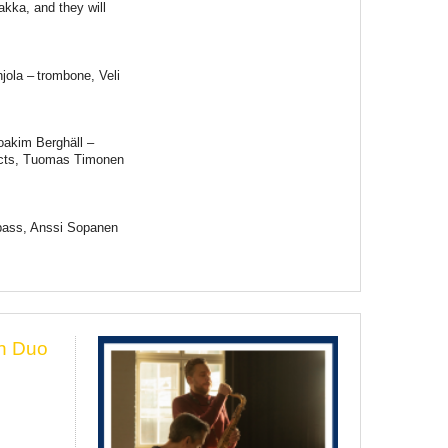
kka, and they will
jola – trombone, Veli
oakim Berghäll –
fects, Tuomas Timonen
– bass, Anssi Sopanen
n Duo