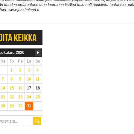
n kahden omatuotantoisen kiertueen lisäksi kaksi ulkopuolista tuotantoa, joita
toja: www.jazzfinland.fi
OITA KEIKKA
Lokakuu 2020
Ke
To
Pe
La
Su
1
2
3
4
7
8
9
10
11
14
15
16
17
18
21
22
23
24
25
28
29
30
31