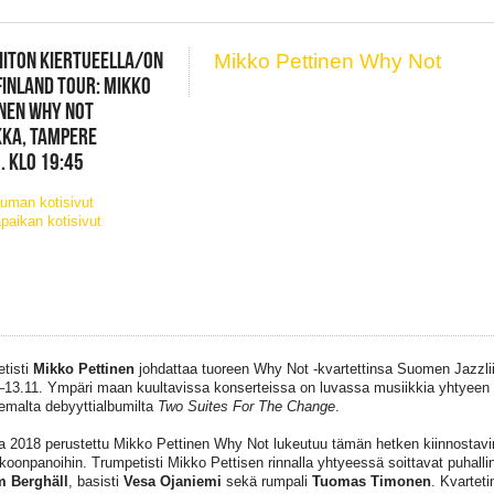
IITON KIERTUEELLA/ON
Mikko Pettinen Why Not
FINLAND TOUR: MIKKO
NEN WHY NOT
KKA, TAMPERE
. KLO 19:45
uman kotisivut
paikan kotisivut
tisti
Mikko Pettinen
johdattaa tuoreen Why Not -kvartettinsa Suomen Jazzliit
–13.11. Ympäri maan kuultavissa konserteissa on luvassa musiikkia yhtyee
semalta debyyttialbumilta
Two Suites For The Change
.
 2018 perustettu Mikko Pettinen Why Not lukeutuu tämän hetken kiinnostavi
koonpanoihin. Trumpetisti Mikko Pettisen rinnalla yhtyeessä soittavat puhallin
m Berghäll
, basisti
Vesa Ojaniemi
sekä rumpali
Tuomas Timonen
. Kvartet