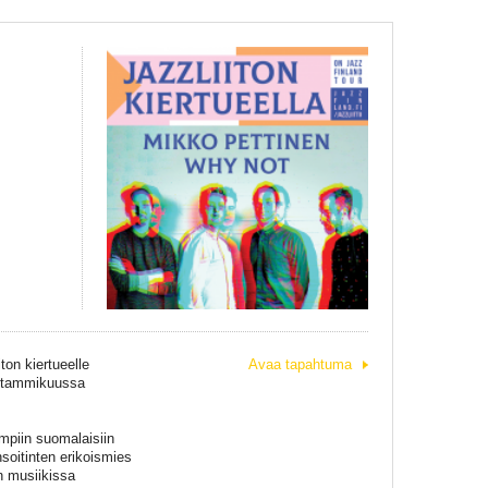
on kiertueelle
Avaa tapahtuma
n tammikuussa
mpiin suomalaisiin
soitinten erikoismies
in musiikissa