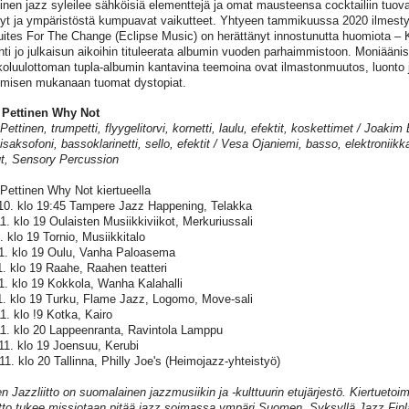
inen jazz syleilee sähköisiä elementtejä ja omat mausteensa cocktailiin tuo
vyt ja ympäristöstä kumpuavat vaikutteet. Yhtyeen tammikuussa 2020 ilmesty
ites For The Change (Eclipse Music) on herättänyt innostunutta huomiota – Kul
ti jo julkaisun aikoihin tituleerata albumin vuoden parhaimmistoon. Moniäänis
oluulottoman tupla-albumin kantavina teemoina ovat ilmastonmuutos, luonto 
ymisen mukanaan tuomat dystopiat.
 Pettinen Why Not
ettinen, trumpetti, flyygelitorvi, kornetti, laulu, efektit, koskettimet / Joakim 
nisaksofoni, bassoklarinetti, sello, efektit / Vesa Ojaniemi, basso, elektronii
, Sensory Percussion
Pettinen Why Not kiertueella
10. klo 19:45 Tampere Jazz Happening, Telakka
1. klo 19 Oulaisten Musiikkiviikot, Merkuriussali
. klo 19 Tornio, Musiikkitalo
1. klo 19 Oulu, Vanha Paloasema
1. klo 19 Raahe, Raahen teatteri
1. klo 19 Kokkola, Wanha Kalahalli
1. klo 19 Turku, Flame Jazz, Logomo, Move-sali
1. klo !9 Kotka, Kairo
11. klo 20 Lappeenranta, Ravintola Lamppu
11. klo 19 Joensuu, Kerubi
11. klo 20 Tallinna, Philly Joe's (Heimojazz-yhteistyö)
 Jazzliitto on suomalainen jazzmusiikin ja -kulttuurin etujärjestö. Kiertueto
itto tukee missiotaan pitää jazz soimassa ympäri Suomen. Syksyllä Jazz Finlan