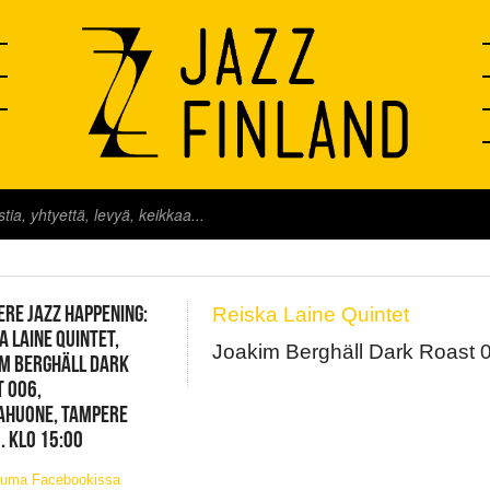
FINLAND LIVE
RE JAZZ HAPPENING:
Reiska Laine Quintet
A LAINE QUINTET,
Joakim Berghäll Dark Roast 
M BERGHÄLL DARK
 006,
AHUONE, TAMPERE
. KLO 15:00
tuma Facebookissa