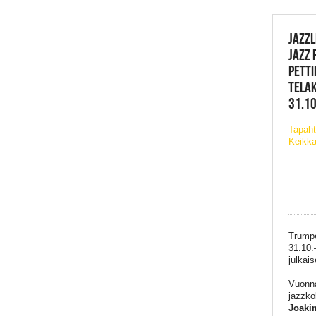
JAZZL
JAZZ 
PETTI
TELA
31.10
Tapaht
Keikka
Trumpe
31.10.
julkai
Vuonna
jazzko
Joaki