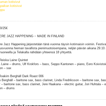
uman kotisivut
paikan kotisivut
ippu
30/25€
RE JAZZ HAPPENING − MADE IN FINLAND
e Jazz Happening järjestetään tänä vuonna täysin kotimaisin voimin. Festivaa
usvuonna hieman tavallista pienimuotoisempana, neljän päivän aikana 29.10
uoneella ja Telakalla nähdään yhteensä 18 yhtyettä.
Reiska Laine Quintet
 Laine – drums, Ulf Krokfors – bass, Seppo Kantonen – piano, Eero Koivisto
en – sax
Joakim Berghäll Dark Roast 006
 Berghäll – baritone sax, bass clarinet, Linda Fredriksson – baritone sax, bas
 – baritone sax, bass clarinet, Jere Haakana – electric guitar, Jori Huhtala –
en – drums