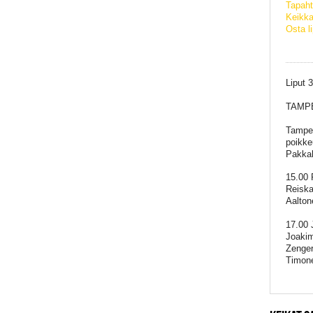
Tapaht
Keikka
Osta l
Liput 
TAMPE
Tamper
poikke
Pakkah
15.00 
Reiska
Aalton
17.00 
Joakim
Zenger
Timon