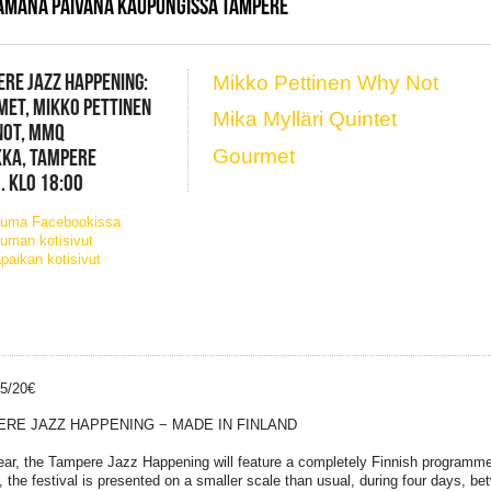
SAMANA PÄIVÄNÄ KAUPUNGISSA TAMPERE
RE JAZZ HAPPENING:
Mikko Pettinen Why Not
ET, MIKKO PETTINEN
Mika Mylläri Quintet
NOT, MMQ
KKA, TAMPERE
Gourmet
. KLO 18:00
tuma Facebookissa
uman kotisivut
paikan kotisivut
25/20€
RE JAZZ HAPPENING − MADE IN FINLAND
ear, the Tampere Jazz Happening will feature a completely Finnish programme.
n, the festival is presented on a smaller scale than usual, during four days, b