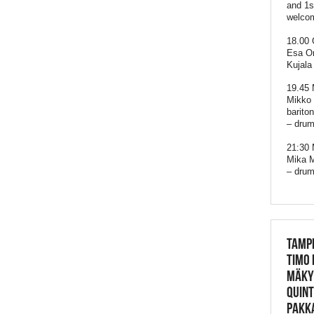
and 1s
welcom
18.00
Esa On
Kujala
19.45 
Mikko 
barito
– drum
21:30
Mika M
– dru
TAMPE
TIMO 
MÄKYN
QUINT
PAKK