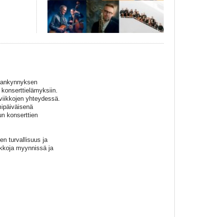
alankynnyksen
 konserttielämyksiin.
viikkojen yhteydessä.
ipäiväisenä
un konserttien
n turvallisuus ja
ikkoja myynnissä ja