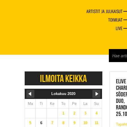
ARTISTIT JA JULKAISUT
TOIMIJAT
LIVE
JAZZ 
ILMOITA KEIKKA
ELIVE
CHARL
SÖDE
Lokakuu 2020
DUO,
Ma
Ti
Ke
To
Pe
La
Su
RAND
25.10
1
2
3
4
5
6
7
8
9
10
11
Tapah