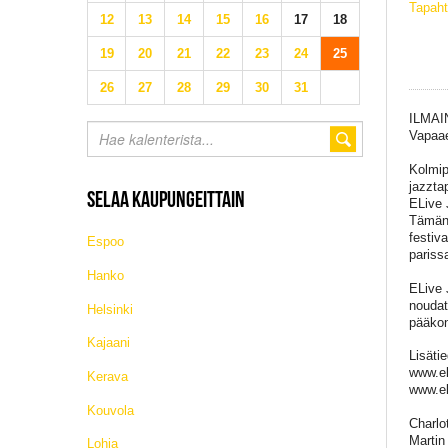
Tapaht
12
13
14
15
16
17
18
19
20
21
22
23
24
25
26
27
28
29
30
31
ILMA
Vapaae
Kolmip
jazzta
SELAA KAUPUNGEITTAIN
ELive 
Tämän 
festiv
Espoo
pariss
Hanko
ELive 
noudat
Helsinki
pääkon
Kajaani
Lisätie
www.el
Kerava
www.el
Kouvola
Charlo
Martin
Lohja