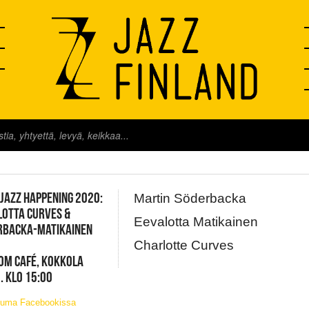
FINLAND LIVE
 JAZZ HAPPENING 2020:
Martin Söderbacka
OTTA CURVES &
Eevalotta Matikainen
RBACKA-MATIKAINEN
Charlotte Curves
OM CAFÉ, KOKKOLA
. KLO 15:00
tuma Facebookissa