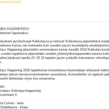
uman kotisivut
INEN SISÄÄNPÄÄSY
htoinen lippumaksu
äiväinen jazzfestivaali Kokkolassa ja netissä! Kokkolassa järjestettävä mat
pahtuma kutsuu niin kokeneita kuin uusiakin jazzin kuuntelijoita ainutlaatuisiin
Jazz Happening järjestettiin ensimmäisen kerran kesällä 2018 Kokkolan kesä
vuoden tapahtuma järjestetään useiden yhteistyökumppaneiden kanssa kolm
aalina lokakuun lopulla 23.-25.10 tarjoten jazzin ystäville kokonaisen viikonlop
a.
Jazz Happening 2020 tapahtuman konserteissa huomioidaan erityisesti kaikkie
etaan tarkoin terveysviranomaisten suosituksia. Konsertteihin on rajatusti pa
sertit lähetetään myös live streameina.
dot:
ivejazz.fi/elivejazzhappening
ivestream.fi
tta Curves - laulu
 Söderbacka - kitara