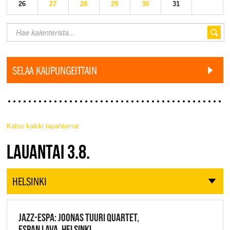
26
27
28
29
30
31
SELAA KAUPUNGEITTAIN
Katso kaikki tapahtumat
JAZZ FINLAND LIVE
LAUANTAI 3.8.
HELSINKI
JAZZ-ESPA: JOONAS TUURI QUARTET,
ESPAN LAVA, HELSINKI