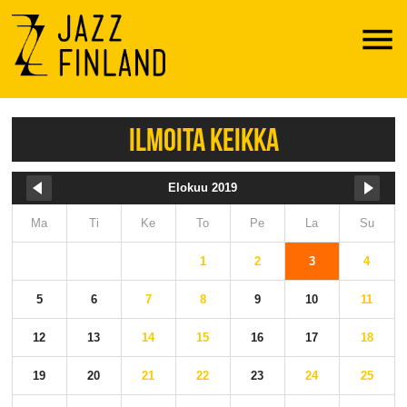
Menu
ILMOITA KEIKKA
Elokuu 2019
Ma
Ti
Ke
To
Pe
La
Su
1
2
3
4
5
6
7
8
9
10
11
12
13
14
15
16
17
18
19
20
21
22
23
24
25