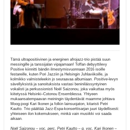
Tämä ultrapositiivinen ja energinen afrojazz-trio pistää suun
messingille ja tanssijalan vipajamaan! Toffan debyyttilevy
Positive kiinnitti bändin ilmestymisvuonnaan 2016 isoille
festareille, kuten Pori Jazziin ja Helsingin Juhlaviikoille, ja
kolmikko valmisteleekin jo seuraavaa albumiaan.
Positive
-levyn
sävellyksistä ja sanoituksista vastasi beniniläissyntyinen
vokalisti ja perkussionisti Noël Saizonou, joka vaikuttaa myös
kiitetyssä Helsinki–Cotonou Ensemblessa. Yhtyeen
mukaansatempaavan meiningin täydentävät maamme johtava
Moog-joogi Kari Ikonen ja folkin lainsuojaton, kitaristi Petri
Kautto. Trio päättää Jazz-Espa-konserttisarjan juuri täydellisesti:
yhteiseen ilon kokemukseen, minkä vain musiikki voi saada
aikaan.
Noël Saizonou – voc, perc, Petri Kautto – g, voc, Kari Ikonen –