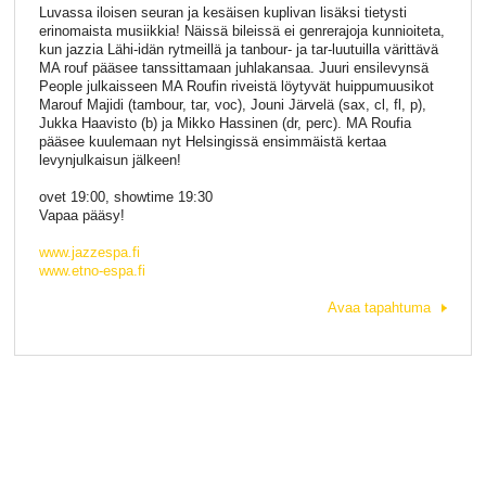
Luvassa iloisen seuran ja kesäisen kuplivan lisäksi tietysti
erinomaista musiikkia! Näissä bileissä ei genrerajoja kunnioiteta,
kun jazzia Lähi-idän rytmeillä ja tanbour- ja tar-luutuilla värittävä
MA rouf pääsee tanssittamaan juhlakansaa. Juuri ensilevynsä
People julkaisseen MA Roufin riveistä löytyvät huippumuusikot
Marouf Majidi (tambour, tar, voc), Jouni Järvelä (sax, cl, fl, p),
Jukka Haavisto (b) ja Mikko Hassinen (dr, perc). MA Roufia
pääsee kuulemaan nyt Helsingissä ensimmäistä kertaa
levynjulkaisun jälkeen!
ovet 19:00, showtime 19:30
Vapaa pääsy!
www.jazzespa.fi
www.etno-espa.fi
Avaa tapahtuma