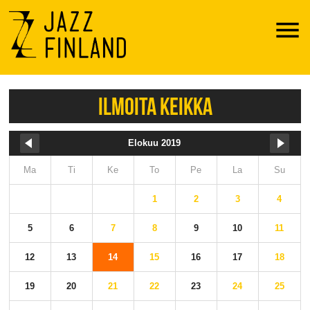
Menu
ILMOITA KEIKKA
Elokuu 2019
Ma
Ti
Ke
To
Pe
La
Su
1
2
3
4
5
6
7
8
9
10
11
12
13
14
15
16
17
18
19
20
21
22
23
24
25