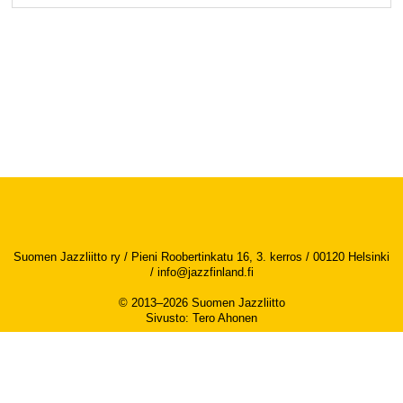
Suomen Jazzliitto ry / Pieni Roobertinkatu 16, 3. kerros / 00120 Helsinki
/
info@jazzfinland.fi
© 2013–2026 Suomen Jazzliitto
Sivusto
:
Tero Ahonen
Saavutettavuusseloste