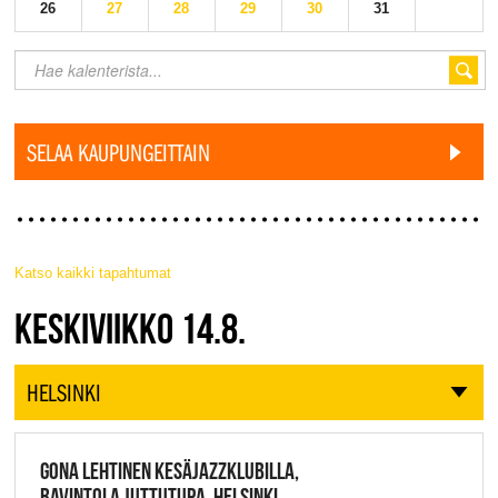
26
27
28
29
30
31
SELAA KAUPUNGEITTAIN
Katso kaikki tapahtumat
JAZZ FINLAND LIVE
KESKIVIIKKO 14.8.
HELSINKI
GONA LEHTINEN KESÄJAZZKLUBILLA,
RAVINTOLA JUTTUTUPA, HELSINKI