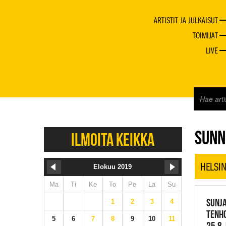
ARTISTIT JA JULKAISUT
TOIMIJAT
LIVE
JAZZ 
SUNN
ILMOITA KEIKKA
HELSIN
Elokuu 2019
Ma
Ti
Ke
To
Pe
La
Su
SUNJA
1
2
3
4
TENHO
5
6
7
8
9
10
11
25.8.