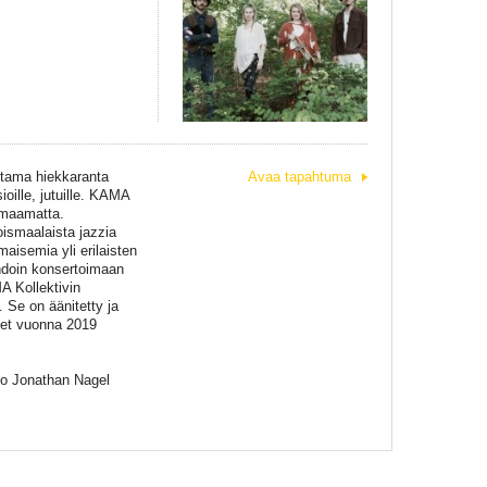
ittama hiekkaranta
Avaa tapahtuma
ille, jutuille. KAMA
uomaamatta.
oismaalaista jazzia
aisemia yli erilaisten
hdoin konsertoimaan
A Kollektivin
 Se on äänitetty ja
eet vuonna 2019
ano Jonathan Nagel