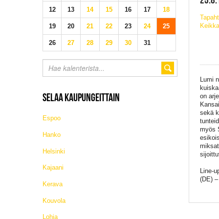
12
13
14
15
16
17
18
Tapah
Keikka
19
20
21
22
23
24
25
26
27
28
29
30
31
Lumi n
kuiska
SELAA KAUPUNGEITTAIN
on arje
Kansai
sekä k
Espoo
tuntei
myös S
Hanko
esikoi
miksat
Helsinki
sijoit
Kajaani
Line-u
(DE) –
Kerava
Kouvola
Lohja