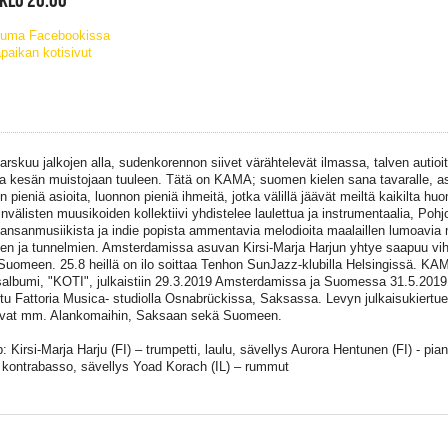
tuma Facebookissa
paikan kotisivut
arskuu jalkojen alla, sudenkorennon siivet värähtelevät ilmassa, talven autio
a kesän muistojaan tuuleen. Tätä on KAMA; suomen kielen sana tavaralle, asio
n pieniä asioita, luonnon pieniä ihmeitä, jotka välillä jäävät meiltä kaikilta h
nvälisten muusikoiden kollektiivi yhdistelee laulettua ja instrumentaalia, Pohj
ansanmusiikista ja indie popista ammentavia melodioita maalaillen lumoavia m
den ja tunnelmien. Amsterdamissa asuvan Kirsi-Marja Harjun yhtye saapuu vi
uomeen. 25.8 heillä on ilo soittaa Tenhon SunJazz-klubilla Helsingissä. KAM
salbumi, "KOTI", julkaistiin 29.3.2019 Amsterdamissa ja Suomessa 31.5.2019.
tu Fattoria Musica- studiolla Osnabrückissa, Saksassa. Levyn julkaisukiertu
tuvat mm. Alankomaihin, Saksaan sekä Suomeen.
p: Kirsi-Marja Harju (FI) – trumpetti, laulu, sävellys Aurora Hentunen (FI) - pi
 kontrabasso, sävellys Yoad Korach (IL) – rummut