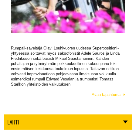
Rumpali-säveltäjä Olavi Louhivuoren uudessa Superposition!-
yhtyeessä soittavat myös saksofonistit Adele Sauros ja Linda
Fredriksson sekä basisti Mikael Saastamoinen. Kahden
puhaltajan ja rytmiryhmän poikkeuksellinen kokoonpano teki
ensimmäisen keikkansa toukokuun lopussa. Taitavan nelikon
vahvasti improvisaatioon pohjaavassa ilmaisussa voi kuulla
esimerkiksi rumpali Edward Vesalan ja trumpetisti Tomasz
Stańkon yhteistöiden vaikutuksen.
Avaa tapahtuma
LAHTI