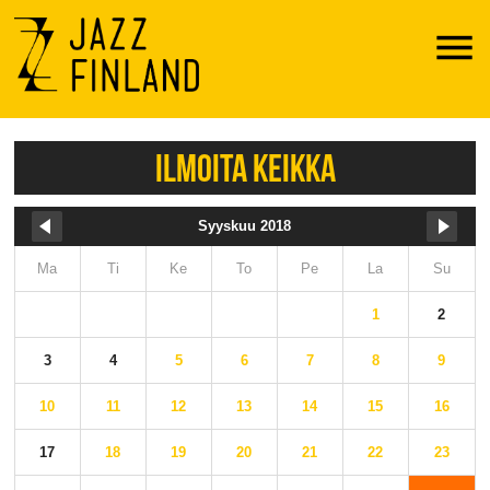
Menu
ILMOITA KEIKKA
Syyskuu 2018
Ma
Ti
Ke
To
Pe
La
Su
1
2
3
4
5
6
7
8
9
10
11
12
13
14
15
16
17
18
19
20
21
22
23