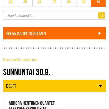
24
25
26
27
28
29
30
SELAA KAUPUNGEITTAIN
Katso kaikki tapahtumat
JAZZ FINLAND LIVE
SUNNUNTAI 30.9.
DELFT
AURORA HENTUNEN QUARTET,
JAZZ CAFÉ BEBOP, DELFT