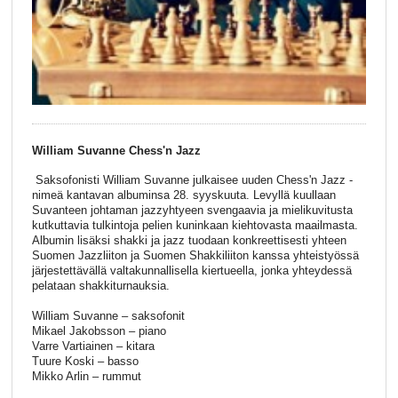
William Suvanne Chess'n Jazz
Saksofonisti William Suvanne julkaisee uuden Chess'n Jazz -
nimeä kantavan albuminsa 28. syyskuuta. Levyllä kuullaan
Suvanteen johtaman jazzyhtyeen svengaavia ja mielikuvitusta
kutkuttavia tulkintoja pelien kuninkaan kiehtovasta maailmasta.
Albumin lisäksi shakki ja jazz tuodaan konkreettisesti yhteen
Suomen Jazzliiton ja Suomen Shakkiliiton kanssa yhteistyössä
järjestettävällä valtakunnallisella kiertueella, jonka yhteydessä
pelataan shakkiturnauksia.
William Suvanne – saksofonit
Mikael Jakobsson – piano
Varre Vartiainen – kitara
Tuure Koski – basso
Mikko Arlin – rummut