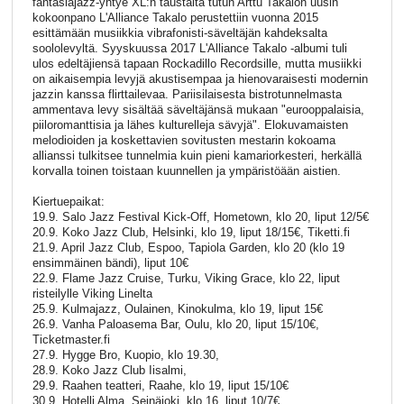
fantasiajazz-yhtye XL:n taustalta tutun Arttu Takalon uusin
kokoonpano L'Alliance Takalo perustettiin vuonna 2015
esittämään musiikkia vibrafonisti-säveltäjän kahdeksalta
soololevyltä. Syyskuussa 2017 L'Alliance Takalo -albumi tuli
ulos edeltäjiensä tapaan Rockadillo Recordsille, mutta musiikki
on aikaisempia levyjä akustisempaa ja hienovaraisesti modernin
jazzin kanssa flirttailevaa. Pariisilaisesta bistrotunnelmasta
ammentava levy sisältää säveltäjänsä mukaan "eurooppalaisia,
piiloromanttisia ja lähes kulturelleja sävyjä". Elokuvamaisten
melodioiden ja koskettavien sovitusten mestarin kokoama
allianssi tulkitsee tunnelmia kuin pieni kamariorkesteri, herkällä
korvalla toinen toistaan kuunnellen ja ympäristöään aistien.
Kiertuepaikat:
19.9. Salo Jazz Festival Kick-Off, Hometown, klo 20, liput 12/5€
20.9. Koko Jazz Club, Helsinki, klo 19, liput 18/15€, Tiketti.fi
21.9. April Jazz Club, Espoo, Tapiola Garden, klo 20 (klo 19
ensimmäinen bändi), liput 10€
22.9. Flame Jazz Cruise, Turku, Viking Grace, klo 22, liput
risteilylle Viking Linelta
25.9. Kulmajazz, Oulainen, Kinokulma, klo 19, liput 15€
26.9. Vanha Paloasema Bar, Oulu, klo 20, liput 15/10€,
Ticketmaster.fi
27.9. Hygge Bro, Kuopio, klo 19.30,
28.9. Koko Jazz Club Iisalmi,
29.9. Raahen teatteri, Raahe, klo 19, liput 15/10€
30.9. Hotelli Alma, Seinäjoki, klo 16, liput 10/7€