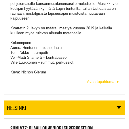
pohjoismaisille kansanmusiikinomaisille melodioille. Musiikki vie
kuulijan hyytävän kylmältä Lapin tunturilta Italian Ustica-saaren
rauhaan, nostalgisista lapsuusajan muistoista huutavaan
kaipuuseen.
Kvartetin 2. levyn on määrä ilmestyä vuonna 2019 ja keikalla
kuullaan myös tulevan albumin materiaalia.
Kokoonpano:
Aurora Hentunen – piano, laulu
Tomi Nikku – trumpetti
Veli-Matti Silanterä – kontrabasso
Ville Luukkonen – rummut, perkussiot
Kuva: Nichon Glerum
Avaa tapahtuma
HELSINKI
SUNJAZZ: OLAVI LOUHIVUORI SUPERPOSITION,