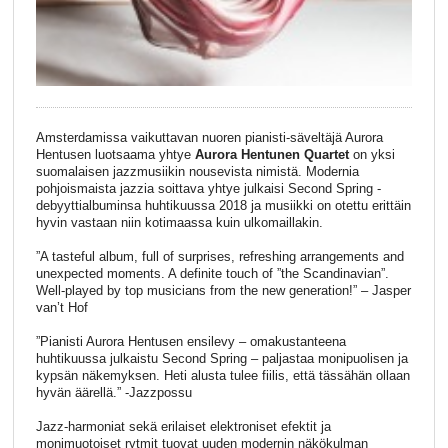
Amsterdamissa vaikuttavan nuoren pianisti-säveltäjä Aurora
Hentusen luotsaama yhtye
Aurora Hentunen Quartet
on yksi
suomalaisen jazzmusiikin nousevista nimistä. Modernia
pohjoismaista jazzia soittava yhtye julkaisi Second Spring -
debyyttialbuminsa huhtikuussa 2018 ja musiikki on otettu erittäin
hyvin vastaan niin kotimaassa kuin ulkomaillakin.
”A tasteful album, full of surprises, refreshing arrangements and
unexpected moments. A definite touch of ”the Scandinavian”.
Well-played by top musicians from the new generation!” – Jasper
van’t Hof
”Pianisti Aurora Hentusen ensilevy – omakustanteena
huhtikuussa julkaistu Second Spring – paljastaa monipuolisen ja
kypsän näkemyksen. Heti alusta tulee fiilis, että tässähän ollaan
hyvän äärellä.” -Jazzpossu
Jazz-harmoniat sekä erilaiset elektroniset efektit ja
monimuotoiset rytmit tuovat uuden modernin näkökulman