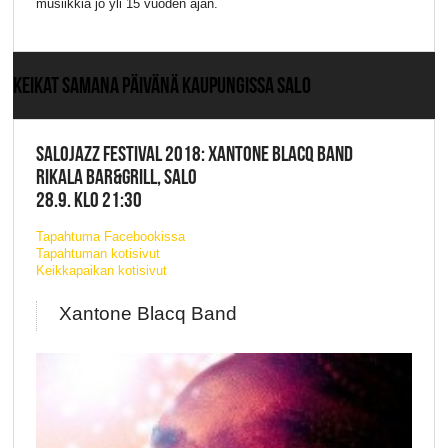
musiikkia jo yli 15 vuoden ajan.
KEIKAT SAMANA PÄIVÄNÄ KAUPUNGISSA SALO
SALOJAZZ FESTIVAL 2018: XANTONE BLACQ BAND
RIKALA BAR&GRILL, SALO
28.9. KLO 21:30
Tapahtuma Facebookissa
Tapahtuman kotisivut
Keikkapaikan kotisivut
Xantone Blacq Band