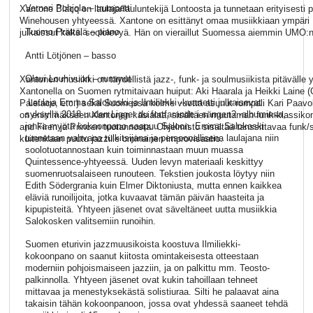
Verneri Pohjola – trumpetti
Xantone Blacq on laulaja/lauluntekijä Lontoosta ja tunnetaan erityisesti
Winehousen yhtyeessä. Xantone on esittänyt omaa musiikkiaan ympäri 
Tuomo Prättälä – piano
julkaissut kaksi soololevyä. Hän on vieraillut Suomessa aiemmin UMO:n 
Antti Lötjönen – basso
Olavi Louhivuori – rummut
Xantonen musiikki on täydellistä jazz-, funk- ja soulmusiikista pitävälle 
Xantonella on Suomen rytmitaivaan huiput: Aki Haarala ja Heikki Laine 
Laulaja Emma Salokoski ja Ilmiliekki -kvartetti julkaisevat
Paleface, etc.) sekä Suomessa kolme vuotta asunut rumpali Kari Paavo
syksyllä 2018 uuden Ligger du fortfarande i sängen? -albuminsa,
on enimmäkseen Xantonen käsialaa, sisältäen muutaman funk-klassiko
jonka myötä kokoonpano saapuu Saloon. Emma Salokoski
and Firen ja Princen tuotannosta. Ohjelmisto sisältää tanssittavaa funk/
tunnetaan vahvana tulkitsijana ja persoonallisena laulajana niin
kuitenkaan puutu jazzille ominainen improvisaatio.
soolotuotannostaan kuin toiminnastaan muun muassa
Quintessence-yhtyeessä. Uuden levyn materiaali keskittyy
suomenruotsalaiseen runouteen. Tekstien joukosta löytyy niin
Edith Södergrania kuin Elmer Diktoniusta, mutta ennen kaikkea
eläviä runoilijoita, jotka kuvaavat tämän päivän haasteita ja
kipupisteitä. Yhtyeen jäsenet ovat säveltäneet uutta musiikkia
Salokosken valitsemiin runoihin.
​Suomen eturivin jazzmuusikoista koostuva Ilmiliekki-
kokoonpano on saanut kiitosta omintakeisesta otteestaan
moderniin pohjoismaiseen jazziin, ja on palkittu mm. Teosto-
palkinnolla. Yhtyeen jäsenet ovat kukin tahoillaan tehneet
mittavaa ja menestyksekästä solistiuraa. Silti he palaavat aina
takaisin tähän kokoonpanoon, jossa ovat yhdessä saaneet tehdä