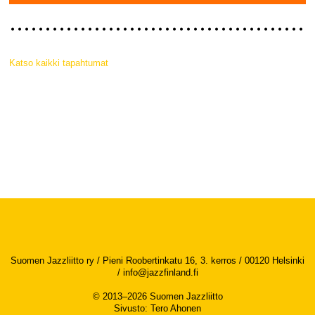
Katso kaikki tapahtumat
Suomen Jazzliitto ry / Pieni Roobertinkatu 16, 3. kerros / 00120 Helsinki
/
info@jazzfinland.fi
© 2013–2026 Suomen Jazzliitto
Sivusto
:
Tero Ahonen