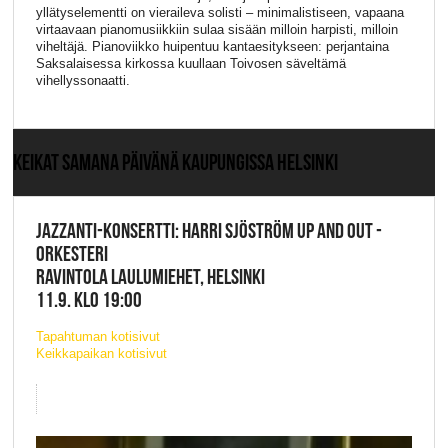
yllätyselementti on vieraileva solisti – minimalistiseen, vapaana
virtaavaan pianomusiikkiin sulaa sisään milloin harpisti, milloin
viheltäjä. Pianoviikko huipentuu kantaesitykseen: perjantaina
Saksalaisessa kirkossa kuullaan Toivosen säveltämä
vihellyssonaatti.
KEIKAT SAMANA PÄIVÄNÄ KAUPUNGISSA HELSINKI
JAZZANTI-KONSERTTI: HARRI SJÖSTRÖM UP AND OUT -
ORKESTERI
RAVINTOLA LAULUMIEHET, HELSINKI
11.9. KLO 19:00
Tapahtuman kotisivut
Keikkapaikan kotisivut