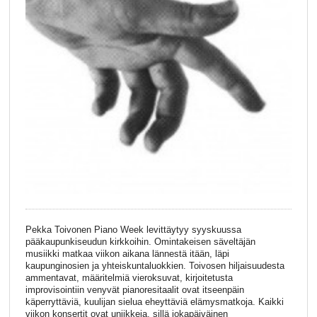
Pekka Toivonen Piano Week levittäytyy syyskuussa
pääkaupunkiseudun kirkkoihin. Omintakeisen säveltäjän
musiikki matkaa viikon aikana lännestä itään, läpi
kaupunginosien ja yhteiskuntaluokkien. Toivosen hiljaisuudesta
ammentavat, määritelmiä vieroksuvat, kirjoitetusta
improvisointiin venyvät pianoresitaalit ovat itseenpäin
käperryttäviä, kuulijan sielua eheyttäviä elämysmatkoja. Kaikki
viikon konsertit ovat uniikkeja, sillä jokapäiväinen