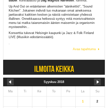
Bauer
: kontrabasso ja
Dag Magnus Narvesen
: rummut.
Up And Out on eräänlainen alkemistien "äänikeittiö", ”Sound
Kitchen". Jokainen individi tuo mukanaan omat aineksensa
jaettavaksi kaikkien kesken ja näistä valmistetaan yhdessä
illallinen. Onnekkaassa hetkessä syntyy mitä monivivahteisin
menu tai matka taianomaisiin äänien maisemiin ja organismin
mysteereihin...
Konserttia tukevat Helsingin kaupunki ja
Jazz & Folk Finland
LIVE (Musiikin edistämissäätiö).
.
Avaa tapahtuma
ILMOITA KEIKKA
Syyskuu 2018
Ma
Ti
Ke
To
Pe
La
Su
1
2