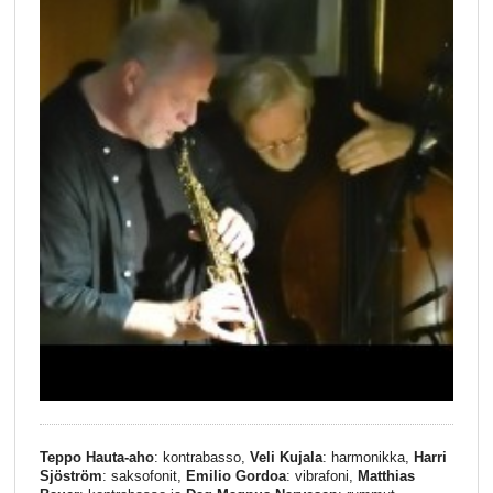
Teppo Hauta-aho
: kontrabasso,
Veli Kujala
: harmonikka,
Harri
Sjöström
: saksofonit,
Emilio Gordoa
: vibrafoni,
Matthias