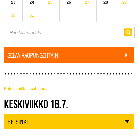
23
24
25
26
27
28
29
30
31
SELAA KAUPUNGEITTAIN
Katso kaikki tapahtumat
JAZZ FINLAND LIVE
KESKIVIIKKO 18.7.
HELSINKI