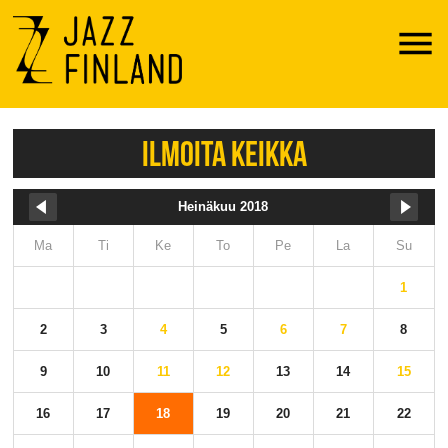
Menu
ILMOITA KEIKKA
Heinäkuu 2018
Ma
Ti
Ke
To
Pe
La
Su
1
2
3
4
5
6
7
8
9
10
11
12
13
14
15
16
17
18
19
20
21
22