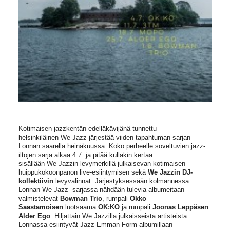
Kotimaisen jazzkentän edelläkävijänä tunnettu
helsinkiläinen
We
Jazz
järjestää viiden tapahtuman sarjan
Lonnan saarella heinäkuussa. Koko perheelle soveltuvien
jazz
-
iltojen sarja alkaa 4.7. ja pitää kullakin kertaa
sisällään
We
Jazzin levymerkillä julkaisevan kotimaisen
huippukokoonpanon live-esiintymisen sekä
We
Jazzin DJ-
kollektiivin
levyvalinnat. Järjestyksessään kolmannessa
Lonnan
We
Jazz
-sarjassa nähdään tulevia albumeitaan
valmistelevat
Bowman Trio
, rumpali
Okko
Saastamoisen
luotsaama
OK:KO
j
a rumpali
Joonas Leppäsen
Alder Ego
. Hiljattain
We
Jazzilla julkaisseista artisteista
Lonnassa esiintyvät
Jazz
-Emman Form-albumillaan