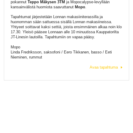
pokannut
Teppo Mäkysen 3TM
ja Mopocalypse-levyllään
kansainvälistä huomiota saavuttanut
Mopo
.
Tapahtumat järjestetään Lonnan makasiiniterassilla ja
huonomman sään sattuessa sisällä Lonnan makasiineissa.
Yhtyeet soittavat kaksi settiä, joista ensimmäinen alkaa noin klo
17.30. Yleisö pääsee Lonnaan alle 10 minuutissa Kauppatorilta
JT-Linesin lautoilla. Tapahtumiin on vapaa pääsy.
Mopo
Linda Fredriksson, saksofoni / Eero Tikkanen, basso / Eeti
Nieminen, rummut
Avaa tapahtuma