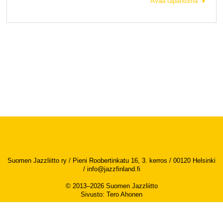
Avaa tapahtuma
Suomen Jazzliitto ry / Pieni Roobertinkatu 16, 3. kerros / 00120 Helsinki
/
info@jazzfinland.fi
© 2013–2026 Suomen Jazzliitto
Sivusto
:
Tero Ahonen
Saavutettavuusseloste