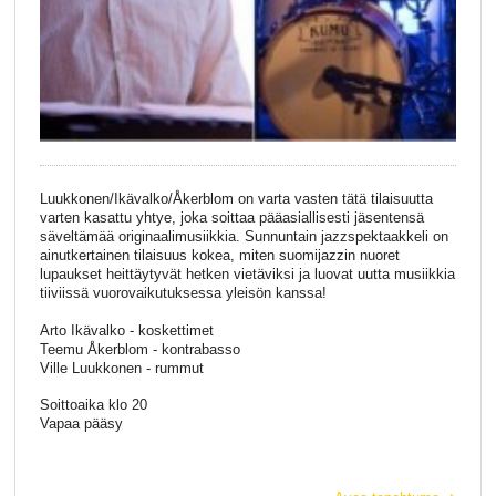
Luukkonen/Ikävalko/Åkerblom on varta vasten tätä tilaisuutta
varten kasattu yhtye, joka soittaa pääasiallisesti jäsentensä
säveltämää originaalimusiikkia. Sunnuntain jazzspektaakkeli on
ainutkertainen tilaisuus kokea, miten suomijazzin nuoret
lupaukset heittäytyvät hetken vietäviksi ja luovat uutta musiikkia
tiiviissä vuorovaikutuksessa yleisön kanssa!
Arto Ikävalko - koskettimet
Teemu Åkerblom - kontrabasso
Ville Luukkonen - rummut
Soittoaika klo 20
Vapaa pääsy