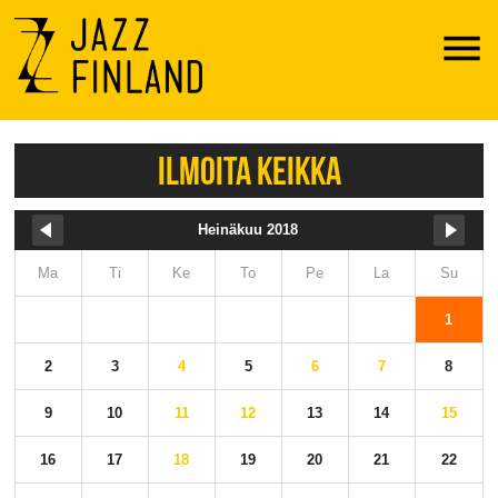
Menu
ILMOITA KEIKKA
Heinäkuu 2018
Ma
Ti
Ke
To
Pe
La
Su
1
2
3
4
5
6
7
8
9
10
11
12
13
14
15
16
17
18
19
20
21
22