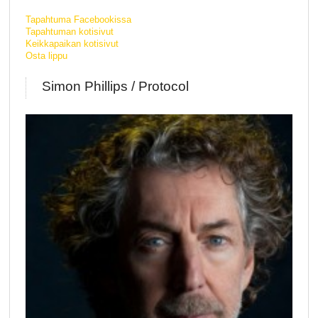
Tapahtuma Facebookissa
Tapahtuman kotisivut
Keikkapaikan kotisivut
Osta lippu
Simon Phillips / Protocol