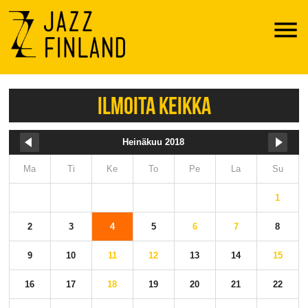
Menu
ILMOITA KEIKKA
Heinäkuu 2018
Ma
Ti
Ke
To
Pe
La
Su
1
2
3
4
5
6
7
8
9
10
11
12
13
14
15
16
17
18
19
20
21
22