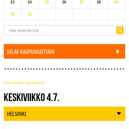
23
24
25
26
27
28
29
30
31
SELAA KAUPUNGEITTAIN
Katso kaikki tapahtumat
JAZZ FINLAND LIVE
KESKIVIIKKO 4.7.
HELSINKI