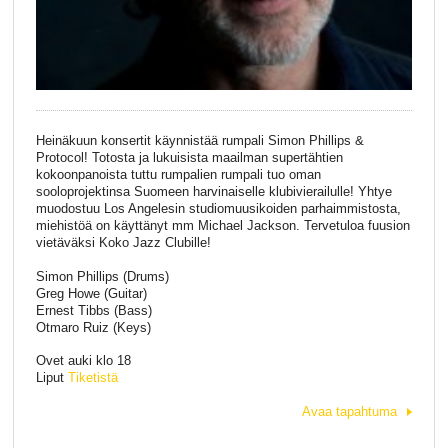
Heinäkuun konsertit käynnistää rumpali Simon Phillips &
Protocol! Totosta ja lukuisista maailman supertähtien
kokoonpanoista tuttu rumpalien rumpali tuo oman
sooloprojektinsa Suomeen harvinaiselle klubivierailulle! Yhtye
muodostuu Los Angelesin studiomuusikoiden parhaimmistosta,
miehistöä on käyttänyt mm Michael Jackson. Tervetuloa fuusion
vietäväksi Koko Jazz Clubille!
Simon Phillips (Drums)
Greg Howe (Guitar)
Ernest Tibbs (Bass)
Otmaro Ruiz (Keys)
Ovet auki klo 18
Liput
Tiketistä
Avaa tapahtuma