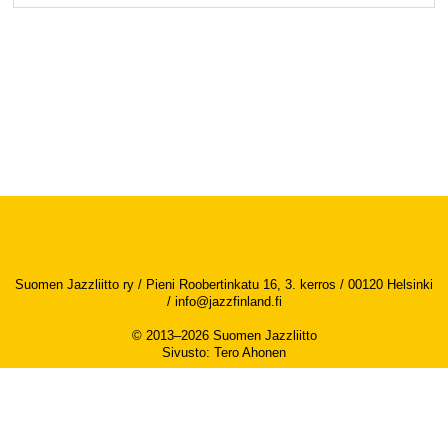
Suomen Jazzliitto ry / Pieni Roobertinkatu 16, 3. kerros / 00120 Helsinki
/
info@jazzfinland.fi
© 2013–2026 Suomen Jazzliitto
Sivusto
:
Tero Ahonen
Saavutettavuusseloste