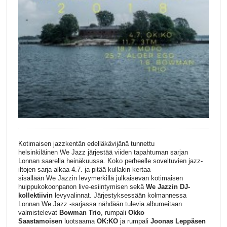
Kotimaisen jazzkentän edelläkävijänä tunnettu
helsinkiläinen
We
Jazz
järjestää viiden tapahtuman sarjan
Lonnan saarella heinäkuussa. Koko perheelle soveltuvien
jazz
-
iltojen sarja alkaa 4.7. ja pitää kullakin kertaa
sisällään
We
Jazzin levymerkillä julkaisevan kotimaisen
huippukokoonpanon live-esiintymisen sekä
We
Jazzin DJ-
kollektiivin
levyvalinnat. Järjestyksessään kolmannessa
Lonnan
We
Jazz
-sarjassa nähdään tulevia albumeitaan
valmistelevat
Bowman Trio
, rumpali
Okko
Saastamoisen
luotsaama
OK:KO
j
a rumpali
Joonas Leppäsen