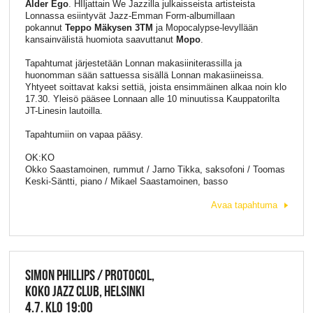
Alder Ego
. HIljattain
We
Jazzilla julkaisseista artisteista
Lonnassa esiintyvät
Jazz
-Emman Form-albumillaan
pokannut
Teppo Mäkysen 3TM
ja Mopocalypse-levyllään
kansainvälistä huomiota saavuttanut
Mopo
.
Tapahtumat järjestetään Lonnan makasiiniterassilla ja
huonomman sään sattuessa sisällä Lonnan makasiineissa.
Yhtyeet soittavat kaksi settiä, joista ensimmäinen alkaa noin klo
17.30. Yleisö pääsee Lonnaan alle 10 minuutissa Kauppatorilta
JT-Linesin lautoilla.
Tapahtumiin on vapaa pääsy.
OK:KO
Okko Saastamoinen, rummut / Jarno Tikka, saksofoni / Toomas
Keski-Säntti, piano / Mikael Saastamoinen, basso
Avaa tapahtuma
SIMON PHILLIPS / PROTOCOL,
KOKO JAZZ CLUB, HELSINKI
4.7. KLO 19:00