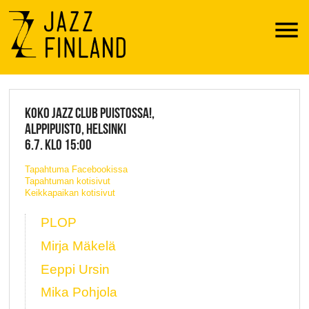
Menu
JAZZ FINLAND LIVE
KOKO JAZZ CLUB PUISTOSSA!,
ALPPIPUISTO, HELSINKI
6.7. KLO 15:00
Tapahtuma Facebookissa
Tapahtuman kotisivut
Keikkapaikan kotisivut
PLOP
Mirja Mäkelä
Eeppi Ursin
Mika Pohjola