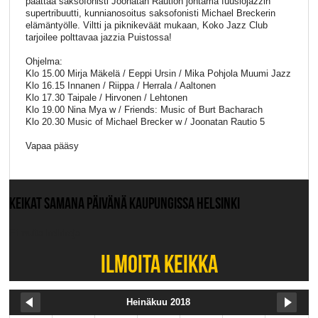
päättää saksofonisti Joonatan Raution johtama fuusiojazzin
supertribuutti, kunnianosoitus saksofonisti Michael Breckerin
elämäntyölle. Viltti ja piknikeväät mukaan, Koko Jazz Club
tarjoilee polttavaa jazzia Puistossa!
Ohjelma:
Klo 15.00 Mirja Mäkelä / Eeppi Ursin / Mika Pohjola Muumi Jazz
Klo 16.15 Innanen / Riippa / Herrala / Aaltonen
Klo 17.30 Taipale / Hirvonen / Lehtonen
Klo 19.00 Nina Mya w / Friends: Music of Burt Bacharach
Klo 20.30 Music of Michael Brecker w / Joonatan Rautio 5
Vapaa pääsy
KEIKAT SAMANA PÄIVÄNÄ KAUPUNGISSA HELSINKI
Ei muita keikkoja.
ILMOITA KEIKKA
Heinäkuu 2018