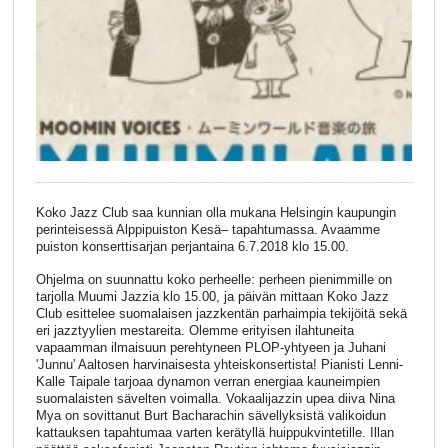
Koko Jazz Club saa kunnian olla mukana Helsingin kaupungin
perinteisessä Alppipuiston Kesä– tapahtumassa. Avaamme
puiston konserttisarjan perjantaina 6.7.2018 klo 15.00.
Ohjelma on suunnattu koko perheelle: perheen pienimmille on
tarjolla Muumi Jazzia klo 15.00, ja päivän mittaan Koko Jazz
Club esittelee suomalaisen jazzkentän parhaimpia tekijöitä sekä
eri jazztyylien mestareita. Olemme erityisen ilahtuneita
vapaamman ilmaisuun perehtyneen PLOP-yhtyeen ja Juhani
'Junnu' Aaltosen harvinaisesta yhteiskonsertista! Pianisti Lenni-
Kalle Taipale tarjoaa dynamon verran energiaa kauneimpien
suomalaisten sävelten voimalla. Vokaalijazzin upea diiva Nina
Mya on sovittanut Burt Bacharachin sävellyksistä valikoidun
kattauksen tapahtumaa varten kerätyllä huippukvintetille. Illan