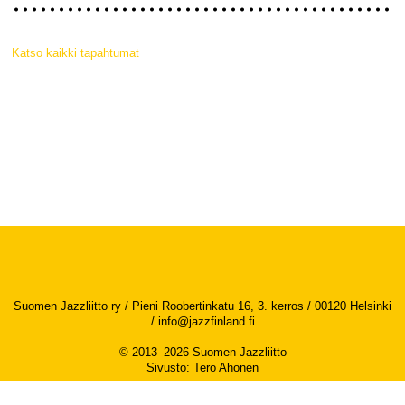
Katso kaikki tapahtumat
Suomen Jazzliitto ry / Pieni Roobertinkatu 16, 3. kerros / 00120 Helsinki
/
info@jazzfinland.fi
© 2013–2026 Suomen Jazzliitto
Sivusto
:
Tero Ahonen
Saavutettavuusseloste