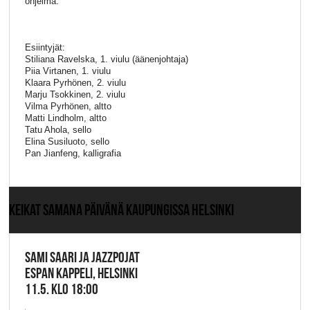
ohjelma.
Esiintyjät:
Stiliana Ravelska, 1. viulu (äänenjohtaja)
Piia Virtanen, 1. viulu
Klaara Pyrhönen, 2. viulu
Marju Tsokkinen, 2. viulu
Vilma Pyrhönen, altto
Matti Lindholm, altto
Tatu Ahola, sello
Elina Susiluoto, sello
Pan Jianfeng, kalligrafia
KEIKAT SAMANA PÄIVÄNÄ KAUPUNGISSA HELSINKI
SAMI SAARI JA JAZZPOJAT
ESPAN KAPPELI, HELSINKI
11.5. KLO 18:00