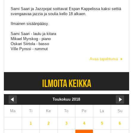
Sami Saari ja Jazzpojat soittavat Espan Kappelissa kaksi settiä
svengaavaa jazzia ja soulia kello 18 alkaen.
Ilmainen sisäänpääsy.
Sami Saari - laulu ja kitara
Mikael Myrskog - piano
Oskari Siirtola - basso
Ville Pynssi - rummut
Avaa tapahtuma
ILMOITA KEIKKA
Toukokuu 2018
Ma
Ti
Ke
To
Pe
La
Su
1
2
3
4
5
6