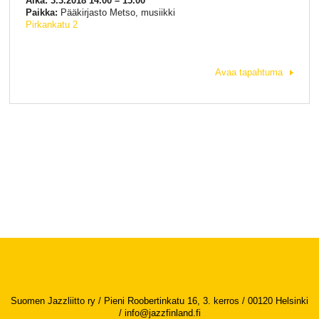
Aika: 3.3.2018 14.00 – 15.00
Paikka:
Pääkirjasto Metso, musiikki
Pirkankatu 2
Avaa tapahtuma
Suomen Jazzliitto ry / Pieni Roobertinkatu 16, 3. kerros / 00120 Helsinki
/
info@jazzfinland.fi