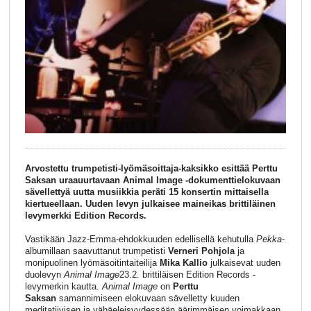
Arvostettu trumpetisti-lyömäsoittaja-kaksikko esittää Perttu
Saksan uraauurtavaan Animal Image -dokumenttielokuvaan
sävellettyä uutta musiikkia peräti 15 konsertin mittaisella
kiertueellaan. Uuden levyn julkaisee maineikas brittiläinen
levymerkki Edition Records.
Vastikään Jazz-Emma-ehdokkuuden edellisellä kehutulla
Pekka
-
albumillaan saavuttanut trumpetisti
Verneri Pohjola
ja
monipuolinen lyömäsoitintaiteilija
Mika Kallio
julkaisevat uuden
duolevyn
Animal Image
23.2. brittiläisen Edition Records -
levymerkin kautta.
Animal Image
on
Perttu
Saksan
samannimiseen elokuvaan sävelletty kuuden
meditatiivisen ja vähäeleisyydessään äärimmäisen voimakkaan