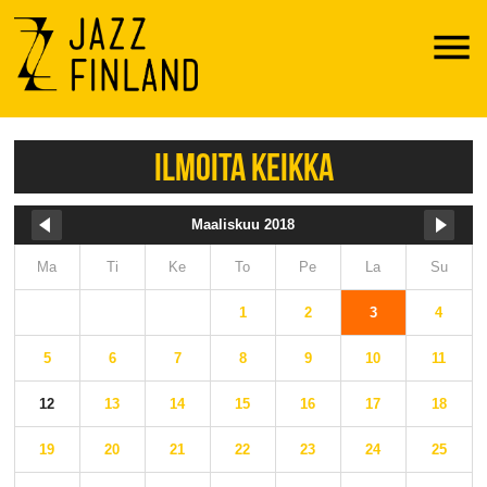
Menu
ILMOITA KEIKKA
Maaliskuu 2018
Ma
Ti
Ke
To
Pe
La
Su
1
2
3
4
5
6
7
8
9
10
11
12
13
14
15
16
17
18
19
20
21
22
23
24
25