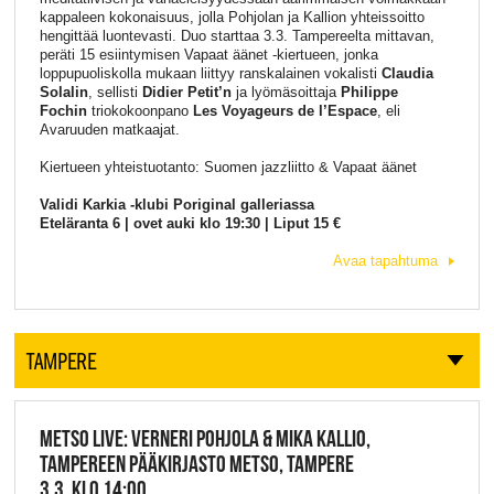
kappaleen kokonaisuus, jolla Pohjolan ja Kallion yhteissoitto
hengittää luontevasti. Duo starttaa 3.3. Tampereelta mittavan,
peräti 15 esiintymisen Vapaat äänet -kiertueen, jonka
loppupuoliskolla mukaan liittyy ranskalainen vokalisti
Claudia
Solalin
, sellisti
Didier Petit’n
ja lyömäsoittaja
Philippe
Fochin
triokokoonpano
Les Voyageurs de l’Espace
, eli
Avaruuden matkaajat.
Kiertueen yhteistuotanto: Suomen jazzliitto & Vapaat äänet
Validi Karkia -klubi Poriginal galleriassa
Eteläranta 6 | ovet auki klo 19:30 | Liput 15 €
Avaa tapahtuma
TAMPERE
METSO LIVE: VERNERI POHJOLA & MIKA KALLIO,
TAMPEREEN PÄÄKIRJASTO METSO, TAMPERE
3.3. KLO 14:00