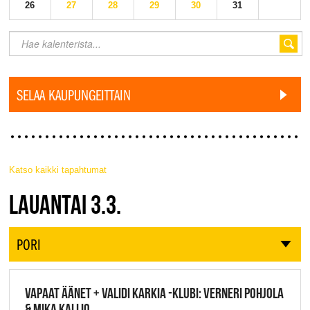
26
27
28
29
30
31
SELAA KAUPUNGEITTAIN
Katso kaikki tapahtumat
JAZZ FINLAND LIVE
LAUANTAI 3.3.
PORI
VAPAAT ÄÄNET + VALIDI KARKIA -KLUBI: VERNERI POHJOLA
& MIKA KALLIO,