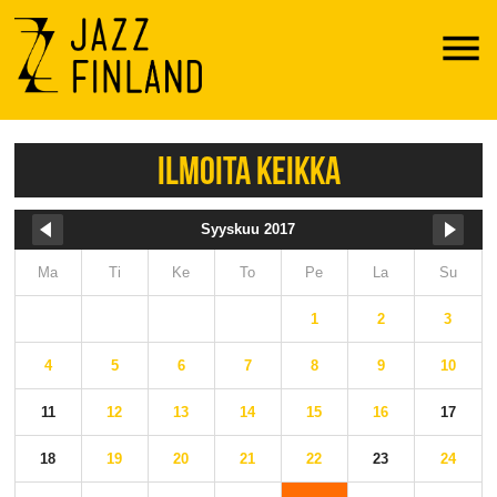
Menu
ILMOITA KEIKKA
Syyskuu 2017
Ma
Ti
Ke
To
Pe
La
Su
1
2
3
4
5
6
7
8
9
10
11
12
13
14
15
16
17
18
19
20
21
22
23
24