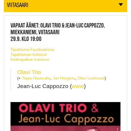
VIITASAARI
VAPAAT ÄÄNET: OLAVI TRIO & JEAN-LUC CAPPOZZO,
MIEKKANIEMI, VIITASAARI
29.9. KLO 19:00
Tapahtuma Facebookissa
Tapahtuman kotisivut
Keikkapaikan kotisivut
Olavi Trio
(+
Teppo Hauta-aho
,
Jari Hongisto
,
Olavi Louhivuori
)
Jean-Luc Cappozzo (
www
)