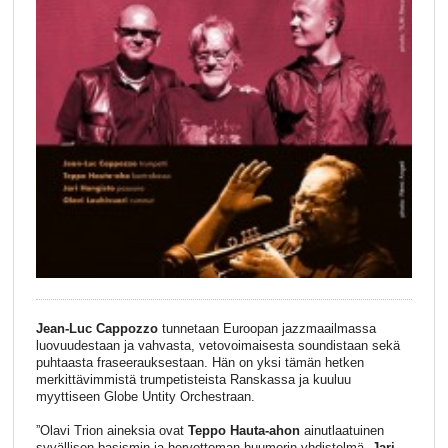
Jean-Luc Cappozzo
tunnetaan Euroopan jazzmaailmassa
luovuudestaan ja vahvasta, vetovoimaisesta soundistaan sekä
puhtaasta fraseerauksestaan. Hän on yksi tämän hetken
merkittävimmistä trumpetisteista Ranskassa ja kuuluu
myyttiseen Globe Untity Orchestraan.
”Olavi Trion aineksia ovat
Teppo Hauta-ahon
ainutlaatuinen
syvällisen basismin ja hervottoman huumorin yhdistelmä,
Jari