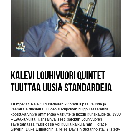
KALEVI LOUHIVUORI QUINTET
TUUTTAA UUSIA STANDARDEJA
Trumpetisti Kalevi Louhivuoren kvintetti lupaa vauhtia ja
vaarallisia tilanteita. Uuden sukupolven huippujazzareista
koostuva yhtye ammentaa vaikutteita jazzin kultakaudelta, 1950
– 1960-luvuilta. Kansainvälisesti palkitun Louhivuoren
säveltämässä musiikissa voi kuulla kaikuja mm. Horace
Silverin, Duke Ellingtonin ja Miles Davisin tuotannoista. Ylistetty