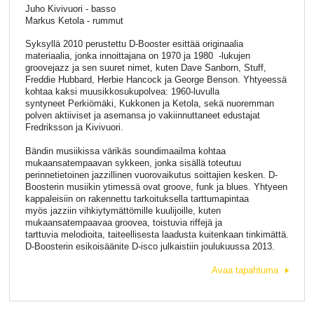
Juho Kivivuori - basso
Markus Ketola - rummut
Syksyllä 2010 perustettu D-Booster esittää originaalia
materiaalia, jonka innoittajana on 1970 ja 1980 -lukujen
groovejazz ja sen suuret nimet, kuten Dave Sanborn, Stuff,
Freddie Hubbard, Herbie Hancock ja George Benson. Yhtyeessä
kohtaa kaksi muusikkosukupolvea: 1960-luvulla
syntyneet Perkiömäki, Kukkonen ja Ketola, sekä nuoremman
polven aktiiviset ja asemansa jo vakiinnuttaneet edustajat
Fredriksson ja Kivivuori.
Bändin musiikissa värikäs soundimaailma kohtaa
mukaansatempaavan sykkeen, jonka sisällä toteutuu
perinnetietoinen jazzillinen vuorovaikutus soittajien kesken. D-
Boosterin musiikin ytimessä ovat groove, funk ja blues. Yhtyeen
kappaleisiin on rakennettu tarkoituksella tarttumapintaa
myös jazziin vihkiytymättömille kuulijoille, kuten
mukaansatempaavaa groovea, toistuvia riffejä ja
tarttuvia melodioita, taiteellisesta laadusta kuitenkaan tinkimättä.
D-Boosterin esikoisäänite D-isco julkaistiin joulukuussa 2013.
Avaa tapahtuma