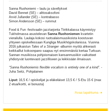
Sanna Ruohoniemi – laulu ja sävellykset
David Bennet (SE) – alttosaksofoni
Arvid Jullander (SE) – kontrabasso
Simon Andersson (SE) – rummut
Food & Fun -festivaalin jazztarjonta Tiirikkalassa käynnistyy
Tukholmassa asustelevan
Sanna Ruohoniemen
kvartetin
vierailulla. Laulaja kokosi ruotsalaismuusikoista koostuvan
yhtyeen opiskellessaan Kungliga Musikhögskolanissa. Vuonna
2016 julkaistun
Tales of a Stranger
-albumin myötä ahkerasti
keikkaillut kokoonpano saapuu nyt ensimmäistä kertaa Turkuun.
Sannan musiikissa pohjoismaisen kansanmusiikin vaikutteet
yhdistyvät luontevasti jazzilliseen ja leikkisään ilmaisuun.
“Sanna Ruohoniemis flexible vocalism is entirely one of a kind”.
-
Juha Seitz, Pohjalainen
Liput:
16,5 € / opiskelijat ja eläkeläiset 13,5 € / S-Etu 15 € (max
2 etua/kortti, ei bonusta)
Avaa tapahtuma