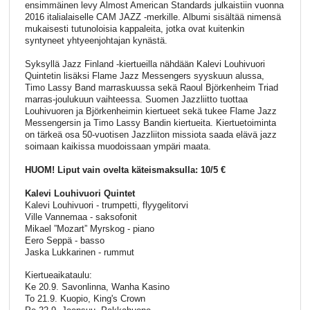
ensimmäinen levy Almost American Standards julkaistiin vuonna
2016 italialaiselle CAM JAZZ -merkille. Albumi sisältää nimensä
mukaisesti tutunoloisia kappaleita, jotka ovat kuitenkin
syntyneet yhtyeenjohtajan kynästä.
Syksyllä Jazz Finland -kiertueilla nähdään Kalevi Louhivuori
Quintetin lisäksi Flame Jazz Messengers syyskuun alussa,
Timo Lassy Band marraskuussa sekä Raoul Björkenheim Triad
marras-joulukuun vaihteessa. Suomen Jazzliitto tuottaa
Louhivuoren ja Björkenheimin kiertueet sekä tukee Flame Jazz
Messengersin ja Timo Lassy Bandin kiertueita. Kiertuetoiminta
on tärkeä osa 50-vuotisen Jazzliiton missiota saada elävä jazz
soimaan kaikissa muodoissaan ympäri maata.
HUOM! Liput vain ovelta käteismaksulla: 10/5 €
Kalevi Louhivuori Quintet
Kalevi Louhivuori - trumpetti, flyygelitorvi
Ville Vannemaa - saksofonit
Mikael ”Mozart” Myrskog - piano
Eero Seppä - basso
Jaska Lukkarinen - rummut
Kiertueaikataulu:
Ke 20.9. Savonlinna, Wanha Kasino
To 21.9. Kuopio, King's Crown