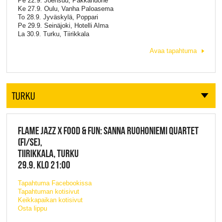
Pe 22.9. Joensuu, Pakkahuone
Ke 27.9. Oulu, Vanha Paloasema
To 28.9. Jyväskylä, Poppari
Pe 29.9. Seinäjoki, Hotelli Alma
La 30.9. Turku, Tiirikkala
Avaa tapahtuma
TURKU
FLAME JAZZ X FOOD & FUN: SANNA RUOHONIEMI QUARTET
(FI/SE),
TIIRIKKALA, TURKU
29.9. KLO 21:00
Tapahtuma Facebookissa
Tapahtuman kotisivut
Keikkapaikan kotisivut
Osta lippu