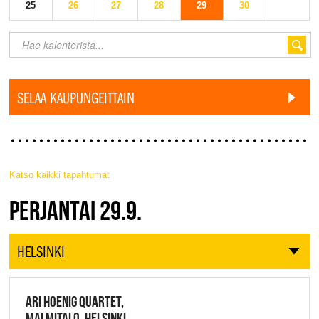
25
26
27
28
29
30
SELAA KAUPUNGEITTAIN
Katso kaikki tapahtumat
JAZZ FINLAND LIVE
PERJANTAI 29.9.
HELSINKI
ARI HOENIG QUARTET,
MALMITALO, HELSINKI