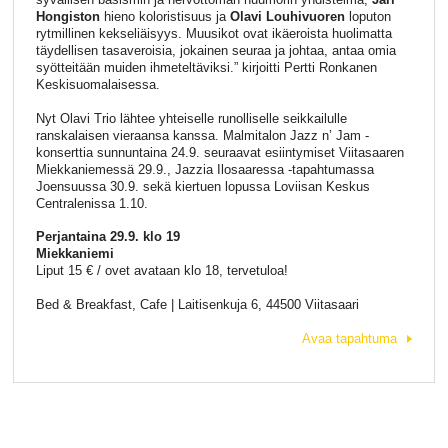
Hongiston
hieno koloristisuus ja
Olavi Louhivuoren
loputon
rytmillinen kekseliäisyys.
Muusikot ovat ikäeroista huolimatta
täydellisen tasaveroisia, jokainen seuraa ja johtaa, antaa omia
syötteitään muiden ihmeteltäviksi.” kirjoitti Pertti Ronkanen
Keskisuomalaisessa.
Nyt Olavi Trio lähtee yhteiselle runolliselle seikkailulle
ranskalaisen vieraansa kanssa. Malmitalon Jazz n’ Jam -
konserttia sunnuntaina 24.9. seuraavat esiintymiset Viitasaaren
Miekkaniemessä 29.9., Jazzia Ilosaaressa -tapahtumassa
Joensuussa 30.9. sekä kiertuen lopussa Loviisan Keskus
Centralenissa 1.10.
Perjantaina 29.9. klo 19
Miekkaniemi
Liput 15 € / ovet avataan klo 18, tervetuloa!
Bed & Breakfast, Cafe | Laitisenkuja 6, 44500 Viitasaari
Avaa tapahtuma