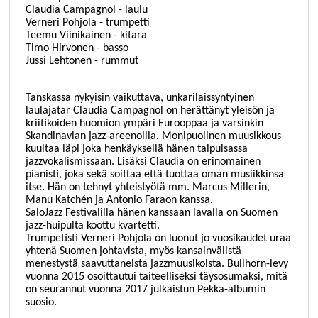
Claudia Campagnol - laulu
Verneri Pohjola - trumpetti
Teemu Viinikainen - kitara
Timo Hirvonen - basso
Jussi Lehtonen - rummut
Tanskassa nykyisin vaikuttava, unkarilaissyntyinen
laulajatar Claudia Campagnol on herättänyt yleisön ja
kriitikoiden huomion ympäri Eurooppaa ja varsinkin
Skandinavian jazz-areenoilla. Monipuolinen muusikkous
kuultaa läpi joka henkäyksellä hänen taipuisassa
jazzvokalismissaan. Lisäksi Claudia on erinomainen
pianisti, joka sekä soittaa että tuottaa oman musiikkinsa
itse. Hän on tehnyt yhteistyötä mm. Marcus Millerin,
Manu Katchén ja Antonio Faraon kanssa.
SaloJazz Festivalilla hänen kanssaan lavalla on Suomen
jazz-huipulta koottu kvartetti.
Trumpetisti Verneri Pohjola on luonut jo vuosikaudet uraa
yhtenä Suomen johtavista, myös kansainvälistä
menestystä saavuttaneista jazzmuusikoista. Bullhorn-levy
vuonna 2015 osoittautui taiteelliseksi täysosumaksi, mitä
on seurannut vuonna 2017 julkaistun Pekka-albumin
suosio.