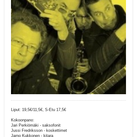
Liput: 19,5€/11,5€, S-Etu 17,5€
Kokoonpano:
Jari Perkiömäki - saksofonit
Jussi Fredriksson - koskettimet
Jarno Kukkonen - kitara