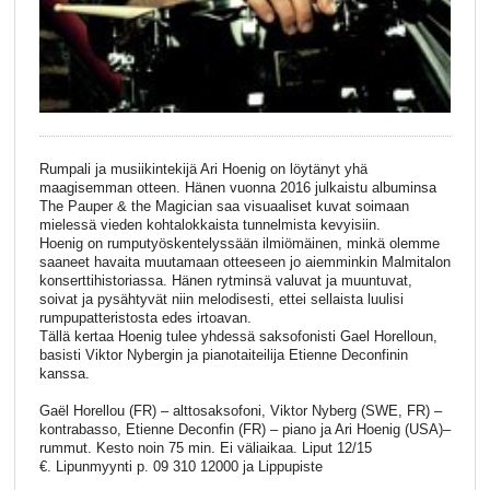
Rumpali ja musiikintekijä Ari Hoenig on löytänyt yhä
maagisemman otteen. Hänen vuonna 2016 julkaistu albuminsa
The Pauper & the Magician saa visuaaliset kuvat soimaan
mielessä vieden kohtalokkaista tunnelmista kevyisiin.
Hoenig on rumputyöskentelyssään ilmiömäinen, minkä olemme
saaneet havaita muutamaan otteeseen jo aiemminkin Malmitalon
konserttihistoriassa. Hänen rytminsä valuvat ja muuntuvat,
soivat ja pysähtyvät niin melodisesti, ettei sellaista luulisi
rumpupatteristosta edes irtoavan.
Tällä kertaa Hoenig tulee yhdessä saksofonisti Gael Horelloun,
basisti Viktor Nybergin ja pianotaiteilija Etienne Deconfinin
kanssa.
Gaël Horellou (FR) – alttosaksofoni, Viktor Nyberg (SWE, FR) –
kontrabasso, Etienne Deconfin (FR) – piano ja Ari Hoenig (USA)–
rummut. Kesto noin 75 min. Ei väliaikaa. Liput 12/15
€. Lipunmyynti p. 09 310 12000 ja Lippupiste