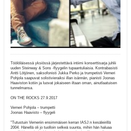
Töölöläisessä yksiössä järjestettävä intiimi konserttisarja juhlii
uuden Steinway & Sons -flyygelin tupaantuliaisia. Kontrabasisti
Antti Lötjönen, saksofonisti Jukka Perko ja trumpetisti Verneri
Pohjola saapuvat solistivieraiksi illan isännän, pianisti Joonas
Haaviston kotiin ja luovat jokaiseen iltaan oman, ainutlaatuisen
tunnelmansa.
ON THE ROCKS 27.9.2017
Verneri Pohjola – trumpetti
Joonas Haavisto – flyygeli
"Tutustuin Verneriin ensimmäisen kerran IASJ:n kesäleirillä
2004. Hänellä oli jo tuolloin selkeä suunta, mihin hän haluaa