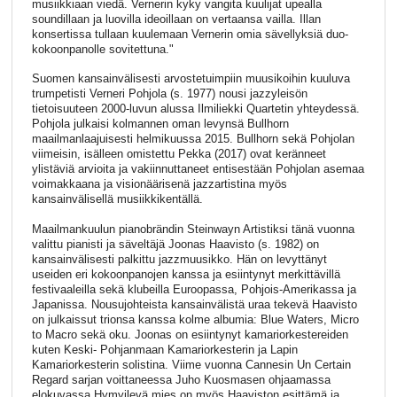
musiikkiaan viedä. Vernerin kyky vangita kuulijat upealla
soundillaan ja luovilla ideoillaan on vertaansa vailla. Illan
konsertissa tullaan kuulemaan Vernerin omia sävellyksiä duo-
kokoonpanolle sovitettuna."
Suomen kansainvälisesti arvostetuimpiin muusikoihin kuuluva
trumpetisti Verneri Pohjola (s. 1977) nousi jazzyleisön
tietoisuuteen 2000-luvun alussa Ilmiliekki Quartetin yhteydessä.
Pohjola julkaisi kolmannen oman levynsä Bullhorn
maailmanlaajuisesti helmikuussa 2015. Bullhorn sekä Pohjolan
viimeisin, isälleen omistettu Pekka (2017) ovat keränneet
ylistäviä arvioita ja vakiinnuttaneet entisestään Pohjolan asemaa
voimakkaana ja visionäärisenä jazzartistina myös
kansainvälisellä musiikkikentällä.
Maailmankuulun pianobrändin Steinwayn Artistiksi tänä vuonna
valittu pianisti ja säveltäjä Joonas Haavisto (s. 1982) on
kansainvälisesti palkittu jazzmuusikko. Hän on levyttänyt
useiden eri kokoonpanojen kanssa ja esiintynyt merkittävillä
festivaaleilla sekä klubeilla Euroopassa, Pohjois-Amerikassa ja
Japanissa. Nousujohteista kansainvälistä uraa tekevä Haavisto
on julkaissut trionsa kanssa kolme albumia: Blue Waters, Micro
to Macro sekä oku. Joonas on esiintynyt kamariorkestereiden
kuten Keski- Pohjanmaan Kamariorkesterin ja Lapin
Kamariorkesterin solistina. Viime vuonna Cannesin Un Certain
Regard sarjan voittaneessa Juho Kuosmasen ohjaamassa
elokuvassa Hymyilevä mies on myös Haaviston esittämä ja