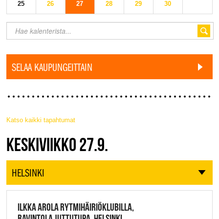
25
26
27
28
29
30
SELAA KAUPUNGEITTAIN
Katso kaikki tapahtumat
JAZZ FINLAND LIVE
KESKIVIIKKO 27.9.
HELSINKI
ILKKA AROLA RYTMIHÄIRIÖKLUBILLA,
RAVINTOLA JUTTUTUPA, HELSINKI