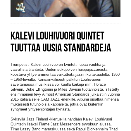
KALEVI LOUHIVUORI QUINTET
TUUTTAA UUSIA STANDARDEJA
Trumpetisti Kalevi Louhivuoren kvintetti lupaa vauhtia ja
vaarallisia tilanteita. Uuden sukupolven huippujazzareista
koostuva yhtye ammentaa vaikutteita jazzin kultakaudelta, 1950
– 1960-luvuilta. Kansainvälisesti palkitun Louhivuoren
säveltämässä musiikissa voi kuulla kaikuja mm. Horace
Silverin, Duke Ellingtonin ja Miles Davisin tuotannoista. Ylistetty
ensimmäinen levy Almost American Standards julkaistiin vuonna
2016 italialaiselle CAM JAZZ -merkille. Albumi sisältää nimensä
mukaisesti tutunoloisia kappaleita, jotka ovat kuitenkin
syntyneet yhtyeenjohtajan kynästä.
Syksyllä Jazz Finland -kiertueilla nähdään Kalevi Louhivuori
Quintetin lisäksi Flame Jazz Messengers syyskuun alussa,
Timo Lassy Band marraskuussa sekä Raoul Björkenheim Triad