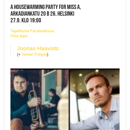
A HOUSEWARMING PARTY FOR MISS A,
ARKADIANKATU 20 B 26, HELSINKI
27.9. KLO 19:00
Tapahtuma Facebookissa
Osta lippu
Joonas Haavisto
(+
Verneri Pohjola
)