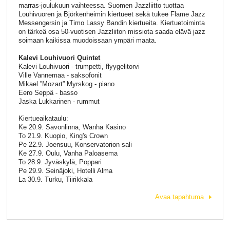
marras-joulukuun vaihteessa. Suomen Jazzliitto tuottaa
Louhivuoren ja Björkenheimin kiertueet sekä tukee Flame Jazz
Messengersin ja Timo Lassy Bandin kiertueita. Kiertuetoiminta
on tärkeä osa 50-vuotisen Jazzliiton missiota saada elävä jazz
soimaan kaikissa muodoissaan ympäri maata.
Kalevi Louhivuori Quintet
Kalevi Louhivuori - trumpetti, flyygelitorvi
Ville Vannemaa - saksofonit
Mikael ”Mozart” Myrskog - piano
Eero Seppä - basso
Jaska Lukkarinen - rummut
Kiertueaikataulu:
Ke 20.9. Savonlinna, Wanha Kasino
To 21.9. Kuopio, King's Crown
Pe 22.9. Joensuu, Konservatorion sali
Ke 27.9. Oulu, Vanha Paloasema
To 28.9. Jyväskylä, Poppari
Pe 29.9. Seinäjoki, Hotelli Alma
La 30.9. Turku, Tiirikkala
Avaa tapahtuma