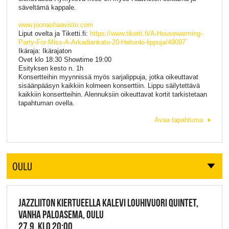
säveltämä kappale.
www.joonashaavisto.com
Liput ovelta ja Tiketti.fi:
https://www.tiketti.fi/A-Housewarming-
Party-For-Miss-A-Arkadiankatu-20-Helsinki-lippuja/49097
Ikäraja: Ikärajaton
Ovet klo 18:30 Showtime 19:00
Esityksen kesto n. 1h
Konsertteihin myynnissä myös sarjalippuja, jotka oikeuttavat
sisäänpääsyn kaikkiin kolmeen konserttiin. Lippu säilytettävä
kaikkiin konsertteihin. Alennuksiin oikeuttavat kortit tarkistetaan
tapahtuman ovella.
Avaa tapahtuma
OULU
JAZZLIITON KIERTUEELLA KALEVI LOUHIVUORI QUINTET,
VANHA PALOASEMA, OULU
27.9. KLO 20:00