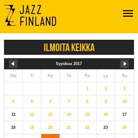
Menu
ILMOITA KEIKKA
Syyskuu 2017
Ma
Ti
Ke
To
Pe
La
Su
1
2
3
4
5
6
7
8
9
10
11
12
13
14
15
16
17
18
19
20
21
22
23
24