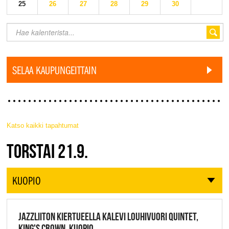
25
26
27
28
29
30
SELAA KAUPUNGEITTAIN
Katso kaikki tapahtumat
JAZZ FINLAND LIVE
TORSTAI 21.9.
KUOPIO
JAZZLIITON KIERTUEELLA KALEVI LOUHIVUORI QUINTET,
KING'S CROWN, KUOPIO