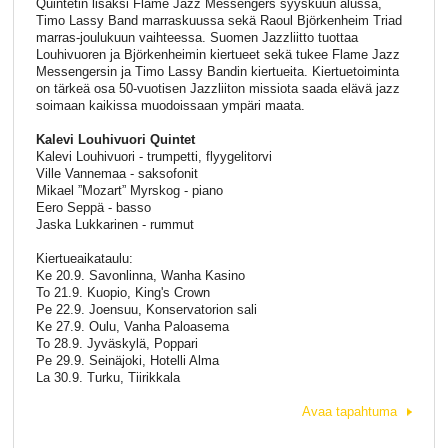
Quintetin lisäksi Flame Jazz Messengers syyskuun alussa,
Timo Lassy Band marraskuussa sekä Raoul Björkenheim Triad
marras-joulukuun vaihteessa. Suomen Jazzliitto tuottaa
Louhivuoren ja Björkenheimin kiertueet sekä tukee Flame Jazz
Messengersin ja Timo Lassy Bandin kiertueita. Kiertuetoiminta
on tärkeä osa 50-vuotisen Jazzliiton missiota saada elävä jazz
soimaan kaikissa muodoissaan ympäri maata.
Kalevi Louhivuori Quintet
Kalevi Louhivuori - trumpetti, flyygelitorvi
Ville Vannemaa - saksofonit
Mikael ”Mozart” Myrskog - piano
Eero Seppä - basso
Jaska Lukkarinen - rummut
Kiertueaikataulu:
Ke 20.9. Savonlinna, Wanha Kasino
To 21.9. Kuopio, King's Crown
Pe 22.9. Joensuu, Konservatorion sali
Ke 27.9. Oulu, Vanha Paloasema
To 28.9. Jyväskylä, Poppari
Pe 29.9. Seinäjoki, Hotelli Alma
La 30.9. Turku, Tiirikkala
Avaa tapahtuma