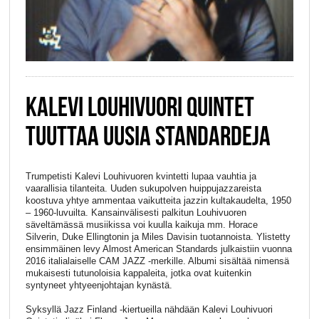
KALEVI LOUHIVUORI QUINTET
TUUTTAA UUSIA STANDARDEJA
Trumpetisti Kalevi Louhivuoren kvintetti lupaa vauhtia ja
vaarallisia tilanteita. Uuden sukupolven huippujazzareista
koostuva yhtye ammentaa vaikutteita jazzin kultakaudelta, 1950
– 1960-luvuilta. Kansainvälisesti palkitun Louhivuoren
säveltämässä musiikissa voi kuulla kaikuja mm. Horace
Silverin, Duke Ellingtonin ja Miles Davisin tuotannoista. Ylistetty
ensimmäinen levy Almost American Standards julkaistiin vuonna
2016 italialaiselle CAM JAZZ -merkille. Albumi sisältää nimensä
mukaisesti tutunoloisia kappaleita, jotka ovat kuitenkin
syntyneet yhtyeenjohtajan kynästä.
Syksyllä Jazz Finland -kiertueilla nähdään Kalevi Louhivuori