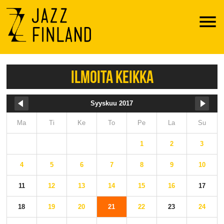
Menu
ILMOITA KEIKKA
Syyskuu 2017
Ma
Ti
Ke
To
Pe
La
Su
1
2
3
4
5
6
7
8
9
10
11
12
13
14
15
16
17
18
19
20
21
22
23
24