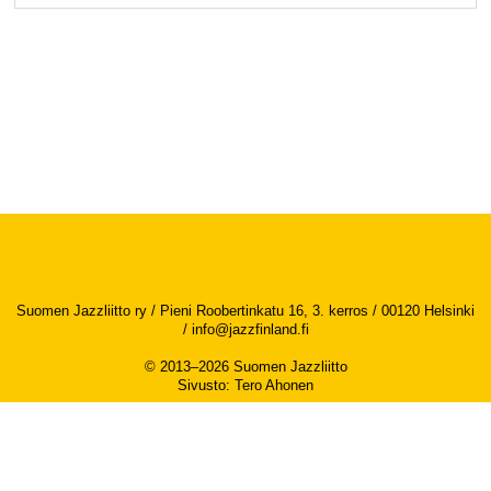
Suomen Jazzliitto ry / Pieni Roobertinkatu 16, 3. kerros / 00120 Helsinki
/
info@jazzfinland.fi
© 2013–2026 Suomen Jazzliitto
Sivusto
:
Tero Ahonen
Saavutettavuusseloste