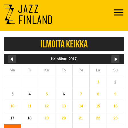
Menu
ILMOITA KEIKKA
Heinäkuu 2017
Ma
Ti
Ke
To
Pe
La
Su
1
2
3
4
5
6
7
8
9
10
11
12
13
14
15
16
17
18
19
20
21
22
23