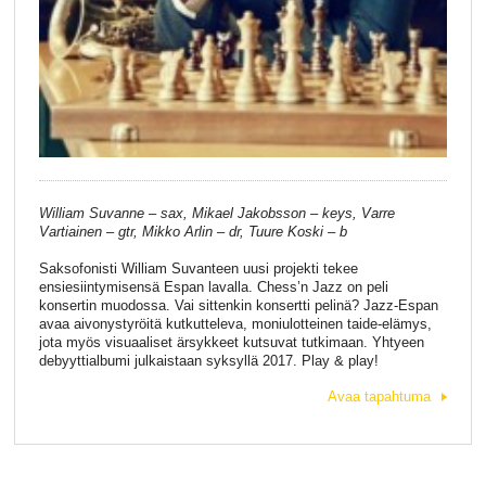
William Suvanne – sax, Mikael Jakobsson – keys, Varre
Vartiainen – gtr, Mikko Arlin – dr, Tuure Koski – b
Saksofonisti William Suvanteen uusi projekti tekee
ensiesiintymisensä Espan lavalla. Chess’n Jazz on peli
konsertin muodossa. Vai sittenkin konsertti pelinä? Jazz-Espan
avaa aivonystyröitä kutkutteleva, moniulotteinen taide-elämys,
jota myös visuaaliset ärsykkeet kutsuvat tutkimaan. Yhtyeen
debyyttialbumi julkaistaan syksyllä 2017. Play & play!
Avaa tapahtuma