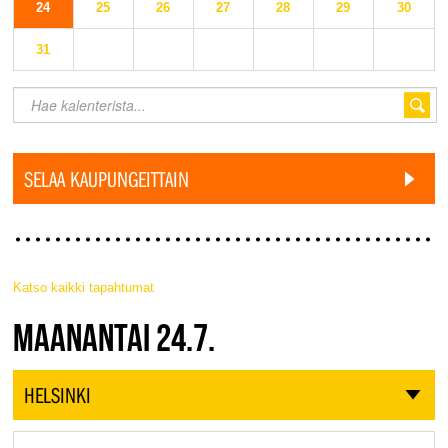
24
25
26
27
28
29
30
31
SELAA KAUPUNGEITTAIN
Katso kaikki tapahtumat
JAZZ FINLAND LIVE
MAANANTAI 24.7.
HELSINKI