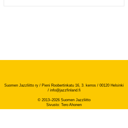
Suomen Jazzliitto ry / Pieni Roobertinkatu 16, 3. kerros / 00120 Helsinki
/
info@jazzfinland.fi
© 2013–2026 Suomen Jazzliitto
Sivusto
:
Tero Ahonen
Saavutettavuusseloste