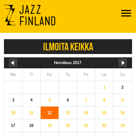
Menu
ILMOITA KEIKKA
Heinäkuu 2017
Ma
Ti
Ke
To
Pe
La
Su
1
2
3
4
5
6
7
8
9
10
11
12
13
14
15
16
17
18
19
20
21
22
23