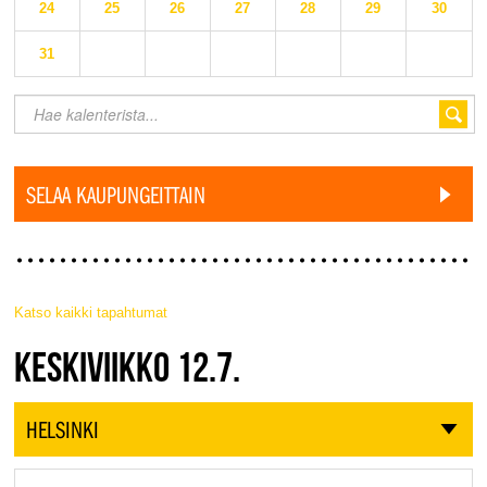
24
25
26
27
28
29
30
31
SELAA KAUPUNGEITTAIN
Katso kaikki tapahtumat
JAZZ FINLAND LIVE
KESKIVIIKKO 12.7.
HELSINKI