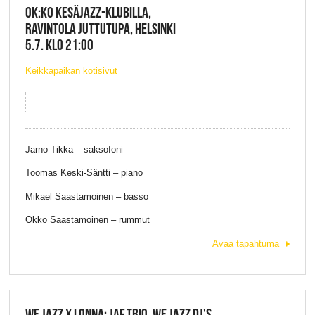
OK:KO KESÄJAZZ-KLUBILLA,
RAVINTOLA JUTTUTUPA, HELSINKI
5.7. KLO 21:00
Keikkapaikan kotisivut
Jarno Tikka – saksofoni
Toomas Keski-Säntti – piano
Mikael Saastamoinen – basso
Okko Saastamoinen – rummut
Avaa tapahtuma
WE JAZZ X LONNA: JAF TRIO, WE JAZZ DJ'S,