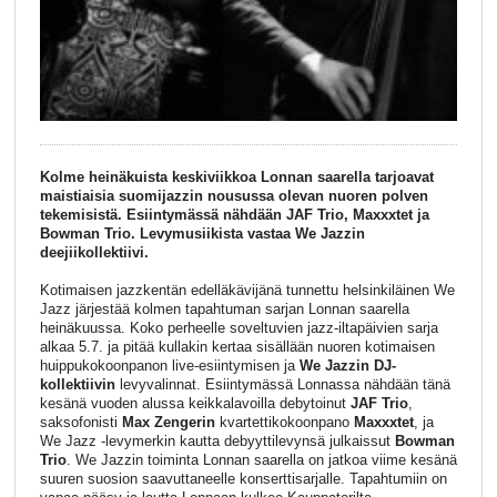
Kolme heinäkuista keskiviikkoa Lonnan saarella tarjoavat
maistiaisia suomijazzin nousussa olevan nuoren polven
tekemisistä. Esiintymässä nähdään JAF Trio, Maxxxtet ja
Bowman Trio. Levymusiikista vastaa
We
Jazzin
deejiikollektiivi.
Kotimaisen jazzkentän edelläkävijänä tunnettu helsinkiläinen
We
Jazz
järjestää kolmen tapahtuman sarjan Lonnan saarella
heinäkuussa. Koko perheelle soveltuvien
jazz
-iltapäivien sarja
alkaa 5.7. ja pitää kullakin kertaa sisällään nuoren kotimaisen
huippukokoonpanon live-esiintymisen ja
We
Jazzin DJ-
kollektiivin
levyvalinnat. Esiintymässä Lonnassa nähdään tänä
kesänä vuoden alussa keikkalavoilla debytoinut
JAF Trio
,
saksofonisti
Max Zengerin
kvartettikokoonpano
M
axxxtet
, ja
We
Jazz
-levymerkin kautta debyyttilevynsä julkaissut
Bowman
Trio
.
We
Jazzin toiminta Lonnan saarella on jatkoa viime kesänä
suuren suosion saavuttaneelle konserttisarjalle. Tapahtumiin on