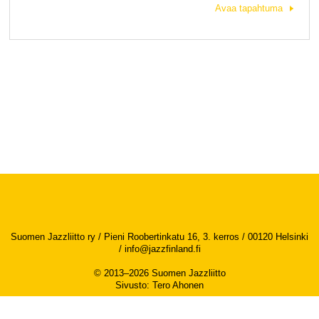
Avaa tapahtuma
Suomen Jazzliitto ry / Pieni Roobertinkatu 16, 3. kerros / 00120 Helsinki
/
info@jazzfinland.fi
© 2013–2026 Suomen Jazzliitto
Sivusto
:
Tero Ahonen
Saavutettavuusseloste