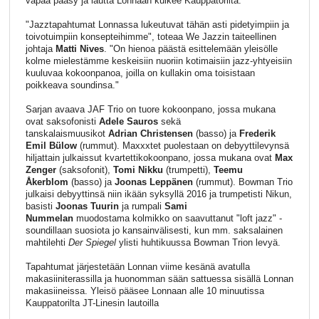
vapaa pääsy ja lautta Lonnaan kulkee Kauppatorilta.
"Jazztapahtumat Lonnassa lukeutuvat tähän asti pidetyimpiin ja
toivotuimpiin konsepteihimme", toteaa
We
Jazzin taiteellinen
johtaja
Matti Nives
. "On hienoa päästä esittelemään yleisölle
kolme mielestämme keskeisiin nuoriin kotimaisiin
jazz
-yhtyeisiin
kuuluvaa kokoonpanoa, joilla on kullakin oma toisistaan
poikkeava soundinsa."
Sarjan avaava JAF Trio on tuore kokoonpano, jossa mukana
ovat saksofonisti
Adele Sauros
sekä
tanskalaismuusikot
Adrian Christensen
(basso) ja
Frederik
Emil Bülow
(rummut). Maxxxtet puolestaan on debyyttilevynsä
hiljattain julkaissut kvartettikokoonpano, jossa mukana ovat
Max
Zenger
(saksofonit),
Tomi Nikku
(trumpetti),
Teemu
Åkerblom
(basso) ja
Joonas Leppänen
(rummut). Bowman Trio
julkaisi debyyttinsä niin ikään syksyllä 2016 ja trumpetisti Nikun,
basisti
Joonas Tuurin
ja rumpali
Sami
Nummelan
muodostama kolmikko on saavuttanut "loft
jazz
" -
soundillaan suosiota jo kansainvälisesti, kun mm. saksalainen
mahtilehti
Der Spiegel
ylisti huhtikuussa Bowman Trion levyä.
Tapahtumat järjestetään Lonnan viime kesänä avatulla
makasiiniterassilla ja huonomman sään sattuessa sisällä Lonnan
makasiineissa. Yleisö pääsee Lonnaan alle 10 minuutissa
Kauppatorilta JT-Linesin lautoilla