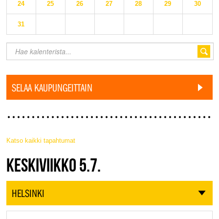
24
25
26
27
28
29
30
31
SELAA KAUPUNGEITTAIN
Katso kaikki tapahtumat
JAZZ FINLAND LIVE
KESKIVIIKKO 5.7.
HELSINKI