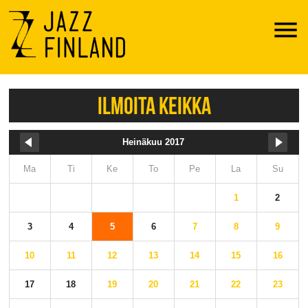
Menu
ILMOITA KEIKKA
Heinäkuu 2017
Ma
Ti
Ke
To
Pe
La
Su
1
2
3
4
5
6
7
8
9
10
11
12
13
14
15
16
17
18
19
20
21
22
23