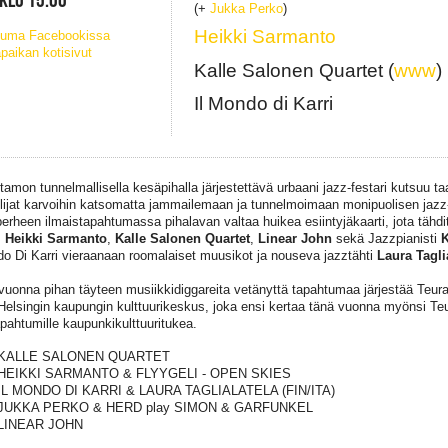
(+
Jukka Perko
)
Heikki Sarmanto
tuma Facebookissa
paikan kotisivut
Kalle Salonen Quartet (
www
)
Il Mondo di Karri
tamon tunnelmallisella kesäpihalla järjestettävä urbaani jazz-festari kutsuu ta
lijat karvoihin katsomatta jammailemaan ja tunnelmoimaan monipuolisen jazz-
erheen ilmaistapahtumassa pihalavan valtaa huikea esiintyjäkaarti, jota tähdi
,
Heikki Sarmanto
,
Kalle Salonen Quartet
,
Linear John
sekä Jazzpianisti
K
do Di Karri vieraanaan roomalaiset muusikot ja nouseva jazztähti
Laura Tagli
vuonna pihan täyteen musiikkidiggareita vetänyttä tapahtumaa järjestää Teu
Helsingin kaupungin kulttuurikeskus, joka ensi kertaa tänä vuonna myönsi T
pahtumille kaupunkikulttuuritukea.
 KALLE SALONEN QUARTET
 HEIKKI SARMANTO & FLYYGELI - OPEN SKIES
 IL MONDO DI KARRI & LAURA TAGLIALATELA (FIN/ITA)
 JUKKA PERKO & HERD play SIMON & GARFUNKEL
 LINEAR JOHN