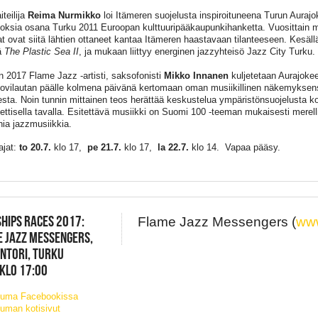
teilija
Reima Nurmikko
loi Itämeren suojelusta inspiroituneena Turun Aurajok
eoksia osana Turku 2011 Euroopan kulttuuripääkaupunkihanketta. Vuosittain 
t ovat siitä lähtien ottaneet kantaa Itämeren haastavaan tilanteeseen. Kesäl
ä
The Plastic Sea II
, ja mukaan liittyy energinen jazzyhteisö Jazz City Turku.
 2017 Flame Jazz -artisti, saksofonisti
Mikko Innanen
kuljetetaan Aurajoke
ovilautan päälle kolmena päivänä kertomaan oman musiikillinen näkemyksen
eesta. Noin tunnin mittainen teos herättää keskustelua ympäristönsuojelusta ko
ettisella tavalla. Esitettävä musiikki on Suomi 100 -teeman mukaisesti merell
ia jazzmusiikkia.
ajat:
to 20.7.
klo 17,
pe 21.7.
klo 17,
la 22.7.
klo 14. Vapaa pääsy.
SHIPS RACES 2017:
Flame Jazz Messengers (
ww
 JAZZ MESSENGERS,
NTORI, TURKU
 KLO 17:00
tuma Facebookissa
uman kotisivut