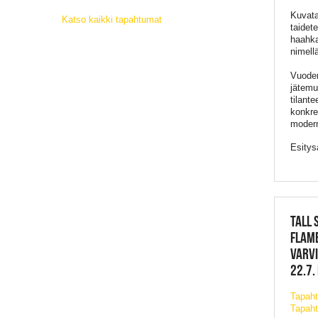
Kuvatai
Katso kaikki tapahtumat
taidet
haahka
nimell
Vuoden
jätemu
tilant
konkre
modern
Esitys
TALL 
FLAME
VARVI
22.7.
Tapah
Tapaht