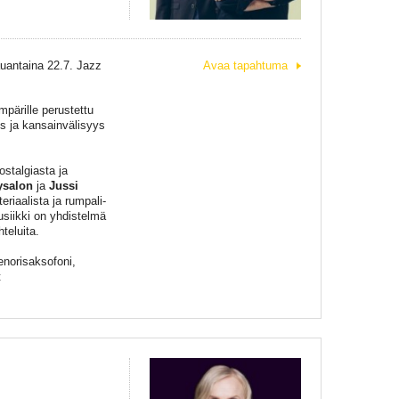
auantaina 22.7. Jazz
Avaa tapahtuma
pärille perustettu
us ja kansainvälisyys
stalgiasta ja
ysalon
ja
Jussi
eriaalista ja rumpali-
musiikki on yhdistelmä
teluita.
enorisaksofoni,
t