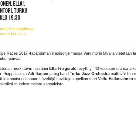
KONEN: ELLA!,
NTORI, TURKU
 KLO 19:30
tuma Facebookissa
uman kotisivut
hips Races 2017 -tapahtuman ilmaisohjelmassa Varvintorin lavalla vietetään l
urku -päivää.
storian merkittävin naisääni
Ella Fitzgerald
levytti yli 40-vuotisen uransa aik
. Huippulaulaja
Aili Ikonen
ja big band
Turku Jazz Orchestra
esittävät tunn
ttikokonaisuudessaan säveltäjä-sovittaja-kapellimestari
Vellu Halkosalmen
s
ssikoiksi muodostuneista kappaleista.