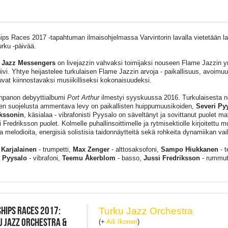
hips Races 2017 -tapahtuman ilmaisohjelmassa Varvintorin lavalla vietetään l
urku -päivää.
 Jazz Messengers
on livejazzin vahvaksi toimijaksi nouseen Flame Jazzin ym
tiivi. Yhtye heijastelee turkulaisen Flame Jazzin arvoja - paikallisuus, avoimu
uvat kiinnostavaksi musiikilliseksi kokonaisuudeksi.
npanon debyyttialbumi
Port Arthur
ilmestyi syyskuussa 2016. Turkulaisesta no
en suojelusta ammentava levy on paikallisten huippumuusikoiden,
Severi Py
ikssonin
, käsialaa - vibrafonisti Pyysalo on säveltänyt ja sovittanut puolet mat
i Fredriksson puolet. Kolmelle puhallinsoittimelle ja rytmisektiolle kirjoitettu 
a melodioita, energisiä solistisia taidonnäytteitä sekä rohkeita dynamiikan vaih
Karjalainen
- trumpetti,
Max Zenger
- alttosaksofoni,
Sampo Hiukkanen
- t
i Pyysalo
- vibrafoni,
Teemu Åkerblom
- basso,
Jussi Fredriksson
- rummu
SHIPS RACES 2017:
Turku Jazz Orchestra
 JAZZ ORCHESTRA &
(+
Aili Ikonen
)