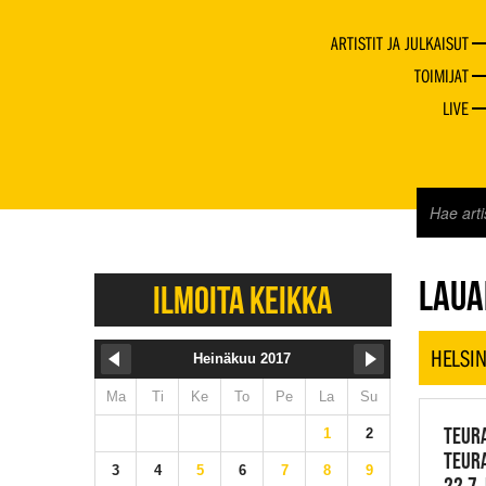
ARTISTIT JA JULKAISUT
TOIMIJAT
LIVE
JAZZ 
LAUA
ILMOITA KEIKKA
HELSIN
Heinäkuu 2017
Ma
Ti
Ke
To
Pe
La
Su
TEUR
1
2
TEURA
3
4
5
6
7
8
9
22.7.