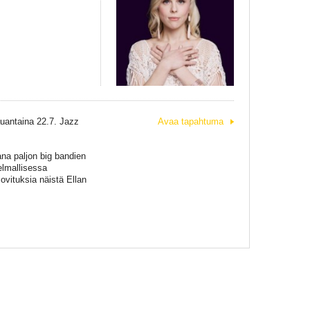
auantaina 22.7. Jazz
Avaa tapahtuma
ana paljon big bandien
elmallisessa
ovituksia näistä Ellan