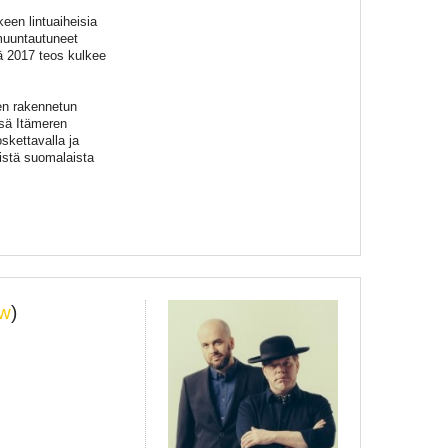
een lintuaiheisia
muuntautuneet
lä 2017 teos kulkee
en rakennetun
sä Itämeren
skettavalla ja
istä suomalaista
w
)