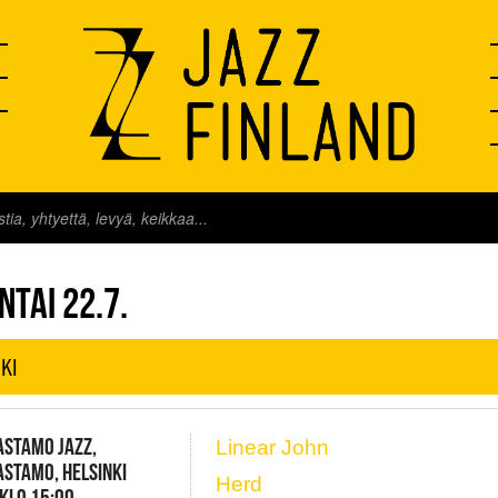
FINLAND LIVE
NTAI 22.7.
KI
ASTAMO JAZZ,
Linear John
STAMO, HELSINKI
Herd
 KLO 15:00