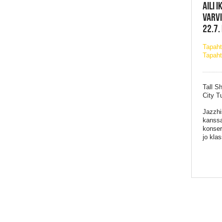
AILI I
VARVI
22.7.
Tapah
Tapaht
Tall S
City T
Jazzhi
kanssa
konser
jo kla