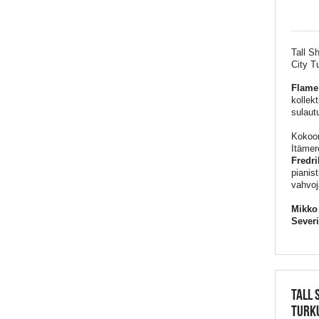
Tall S
City T
Flame
kollek
sulaut
Kokoo
Itämer
Fredr
pianist
vahvoj
Mikko 
Sever
TALL 
TURKU