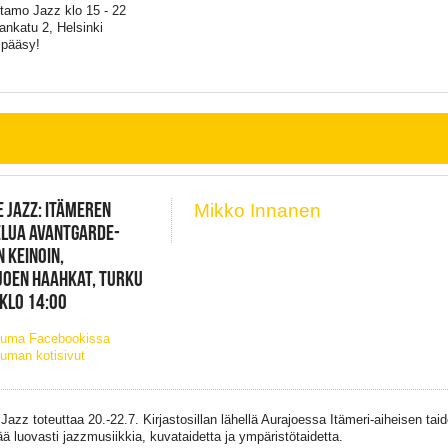
tamo Jazz klo 15 - 22
ankatu 2, Helsinki
 pääsy!
 JAZZ: ITÄMEREN
Mikko Innanen
ELUA AVANTGARDE-
N KEINOIN,
JOEN HAAHKAT, TURKU
 KLO 14:00
tuma Facebookissa
uman kotisivut
Jazz toteuttaa 20.-22.7. Kirjastosillan lähellä Aurajoessa Itämeri-aiheisen ta
ää luovasti jazzmusiikkia, kuvataidetta ja ympäristötaidetta.