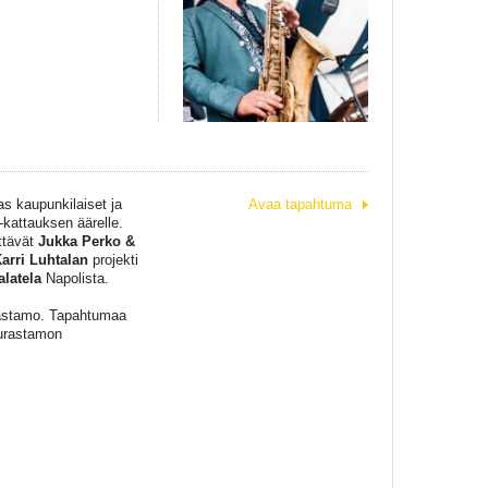
as kaupunkilaiset ja
Avaa tapahtuma
kattauksen äärelle.
ttävät
Jukka Perko &
arri Luhtalan
projekti
alatela
Napolista.
rastamo. Tapahtumaa
eurastamon