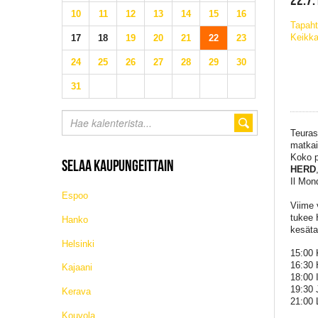
10
11
12
13
14
15
16
Tapah
Keikka
17
18
19
20
21
22
23
24
25
26
27
28
29
30
31
Teuras
matkai
Koko p
SELAA KAUPUNGEITTAIN
HERD
Il Mon
Espoo
Viime 
tukee 
Hanko
kesäta
Helsinki
15:00
16:30
Kajaani
18:00
19:30
Kerava
21:00
Kouvola