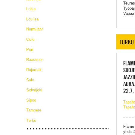
Teuras
Työpaj
Lohja
Vapaa
Loviisa
Nurmijärvi
Oulu
TURKU
Pori
Raasepori
FLAME
SUOJ
Rajamäki
JAZZI
Salo
AURA
22.7.
Seinäjoki
Sipoo
Tapah
Tapaht
Tampere
Turku
Flame 
yhdist