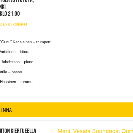
NKI
 KLO 21:00
paikan kotisivut
”Gunu” Karjalainen – trumpetti
artiainen – kitara
 Jakobsson – piano
ttila – basso
 Hassinen – rummut
LINNA
IITON KIERTUEELLA
Martti Vesala Soundpost Quin