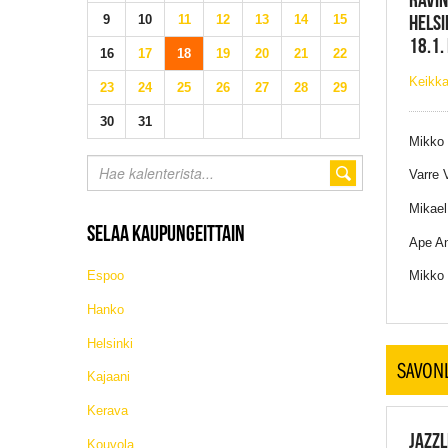
HELSI
9
10
11
12
13
14
15
18.1.
16
17
18
19
20
21
22
Keikka
23
24
25
26
27
28
29
30
31
Mikko 
Varre V
Mikael
SELAA KAUPUNGEITTAIN
Ape An
Mikko
Espoo
Hanko
Helsinki
SAVON
Kajaani
Kerava
JAZZL
Kouvola