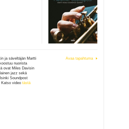
n ja säveltäjän Martti
Avaa tapahtuma
koostuu nuorista
lä ovat Miles Davisin
lainen jazz sekä
elsinki Soundpost
ä. Katso video
tästä