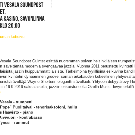
TI VESALA SOUNDPOST
ET,
 KASINO, SAVONLINNA
 KLO 20:00
uman kotisivut
 Vesala Soundpost Quintet esittää nuoremman polven helsinkiläisen trumpetisti
n säveltämää modernia svengaavaa jazzia. Vuonna 2011 perustettu kvintetti 
aisista jazzin huippuammattilaisista. Tärkeimpinä tyylillisinä esikuvina bändil
uvun kvintetin dynaaminen groove, saman aikakauden kokeellinen yhdysvalta
onisti/säveltäjä Wayne Shorterin elegantti sävelkieli. Yhtyeen debyyttilevy H
stiin 16.9.2016 saksalaisella, jazziin erikoistuneella Ozella Music -levymerkill
ä
.
 Vesala - trumpetti
"Pope" Puolitaival - tenorisaksofoni, huilu
 Haavisto - piano
ivivuori - kontrabasso
 Pynssi - rummut