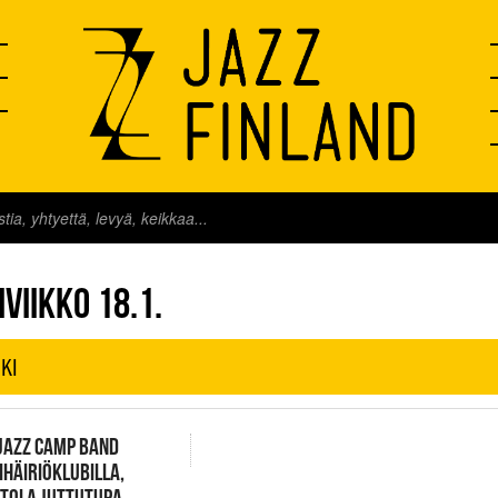
FINLAND LIVE
VIIKKO 18.1.
KI
 JAZZ CAMP BAND
HÄIRIÖKLUBILLA,
TOLA JUTTUTUPA,