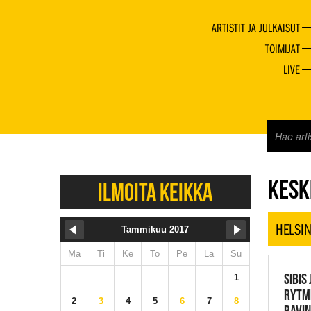
ARTISTIT JA JULKAISUT
TOIMIJAT
LIVE
JAZZ 
KESKI
ILMOITA KEIKKA
HELSIN
Tammikuu 2017
Ma
Ti
Ke
To
Pe
La
Su
SIBIS
1
RYTMI
2
3
4
5
6
7
8
RAVIN