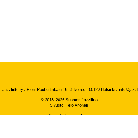
Jazzliitto ry / Pieni Roobertinkatu 16, 3. kerros / 00120 Helsinki /
info@jazzfi
© 2013–2026 Suomen Jazzliitto
Sivusto
:
Tero Ahonen
Saavutettavuusseloste