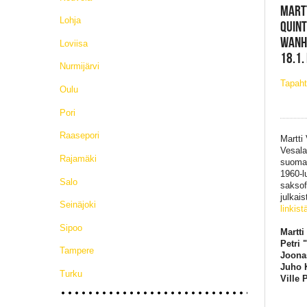
MART
Lohja
QUINT
WANHA
Loviisa
18.1.
Nurmijärvi
Tapaht
Oulu
Pori
Raasepori
Martti
Vesala
Rajamäki
suomal
1960-l
Salo
saksof
julkai
Seinäjoki
linkist
Sipoo
Martti
Petri 
Tampere
Joonas
Juho K
Turku
Ville