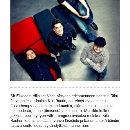
Sir Elwoodin Hiljaiset Värit -yhtyeen edesmenneen basistin Riku
Järvisen leski, laulaja Kiki Rautio, on tehnyt dynaamisen
Fusiotherapy-bändin kanssa kauniita, elämänmakuisia lauluja
rakkaudesta, menettämisestä ja kaipuusta. Musiikki kulkee
jazzista popiin yltyen välillä progressiiviseksi rockiksi. Kiki
Raution kaunis lauluääni, vahva läsnäolo ja karisma sekä bändin
taitava soitto luovat sykähdyttävän tunnelman.