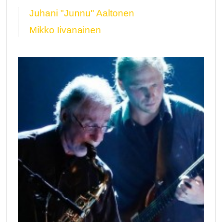
Juhani "Junnu" Aaltonen
Mikko Iivanainen