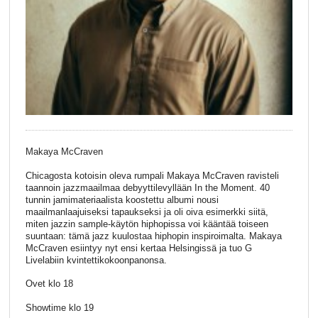
Makaya McCraven
Chicagosta kotoisin oleva rumpali Makaya McCraven ravisteli
taannoin jazzmaailmaa debyyttilevyllään In the Moment. 40
tunnin jamimateriaalista koostettu albumi nousi
maailmanlaajuiseksi tapaukseksi ja oli oiva esimerkki siitä,
miten jazzin sample-käytön hiphopissa voi kääntää toiseen
suuntaan: tämä jazz kuulostaa hiphopin inspiroimalta. Makaya
McCraven esiintyy nyt ensi kertaa Helsingissä ja tuo G
Livelabiin kvintettikokoonpanonsa.
Ovet klo 18
Showtime klo 19