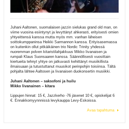
Juhani Aaltonen, suomalaisen jazzin sielukas grand old man, on
viime vuosina esiintynyt ja levyttänyt ahkerasti, erityisesti omien
yhtyeittensä kanssa mutta myös mm. vanhan läheisen
soittokumppaninsa Heikki Sarmannon kanssa. Erityisasemassa
on kuitenkin ollut pitkäikäinen trio Nordic Trinity yhdessä
nuoremman polven kitaristilahjakkuus Mikko Iivanaisen ja
rumpali Klaus Suonsaaren kanssa. Säännöllisesti vuosittain
kiertueita tehnyt yhtye on jatkuvasti kehittänyt musiikillista
ilmaisuaan ja tutustuttanut muusikot perinpohjin toisiinsa. Tältä
pohjalta lähtee Aaltosen ja Iivanaisen duokonsertin musiikki.
Juhani Aaltonen – saksofoni ja huilu
Mikko Iivanainen – kitara
Lippujen hinnat: 15 €, Jazzkerho -76 jäsenet 10 €, opiskelijat 6
€. Ennakkomyynnnissä levykauppa Levy-Eskoissa.
Avaa tapahtuma