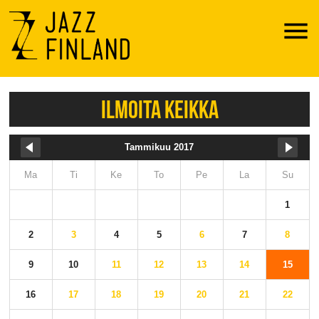
Menu
ILMOITA KEIKKA
Tammikuu 2017
Ma
Ti
Ke
To
Pe
La
Su
1
2
3
4
5
6
7
8
9
10
11
12
13
14
15
16
17
18
19
20
21
22