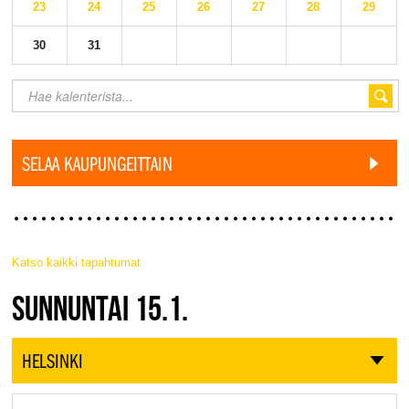
23
24
25
26
27
28
29
30
31
SELAA KAUPUNGEITTAIN
Katso kaikki tapahtumat
JAZZ FINLAND LIVE
SUNNUNTAI 15.1.
HELSINKI