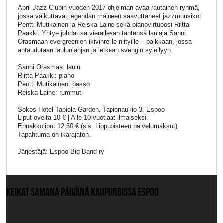
April Jazz Clubin vuoden 2017 ohjelman avaa rautainen ryhmä,
jossa vaikuttavat legendan maineen saavuttaneet jazzmuusikot
Pentti Mutikainen ja Reiska Laine sekä pianovirtuoosi Riitta
Paakki. Yhtye johdattaa vierailevan tähtensä laulaja Sanni
Orasmaan evergreenien ikivihreille niityille – paikkaan, jossa
antaudutaan laulunlahjan ja letkeän svengin syleilyyn.
Sanni Orasmaa: laulu
Riitta Paakki: piano
Pentti Mutikainen: basso
Reiska Laine: rummut
Sokos Hotel Tapiola Garden, Tapionaukio 3, Espoo
Liput ovelta 10 € | Alle 10-vuotiaat ilmaiseksi.
Ennakkoliput 12,50 € (sis. Lippupisteen palvelumaksut)
Tapahtuma on ikärajaton.
Järjestäjä: Espoo Big Band ry
KEIKAT SAMANA PÄIVÄNÄ KAUPUNGISSA ESPOO
Ei muita keikkoja.