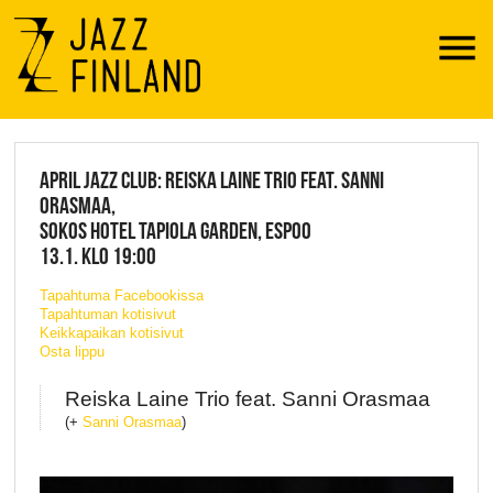
Menu
JAZZ FINLAND LIVE
APRIL JAZZ CLUB: REISKA LAINE TRIO FEAT. SANNI
ORASMAA,
SOKOS HOTEL TAPIOLA GARDEN, ESPOO
13.1. KLO 19:00
Tapahtuma Facebookissa
Tapahtuman kotisivut
Keikkapaikan kotisivut
Osta lippu
Reiska Laine Trio feat. Sanni Orasmaa
(+
Sanni Orasmaa
)