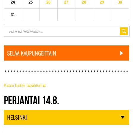
24
25
26
27
28
29
30
31
SELAA KAUPUNGEITTAIN
Katso kaikki tapahtumat
JAZZ FINLAND LIVE
PERJANTAI 14.8.
HELSINKI