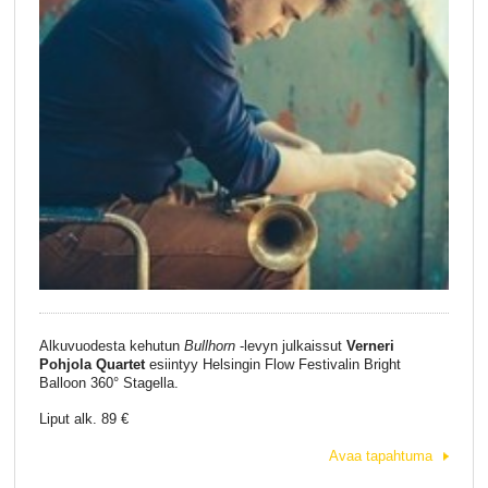
Alkuvuodesta kehutun
Bullhorn
-levyn julkaissut
Verneri
Pohjola Quartet
esiintyy Helsingin Flow Festivalin Bright
Balloon 360° Stagella.
Liput alk. 89 €
Avaa tapahtuma