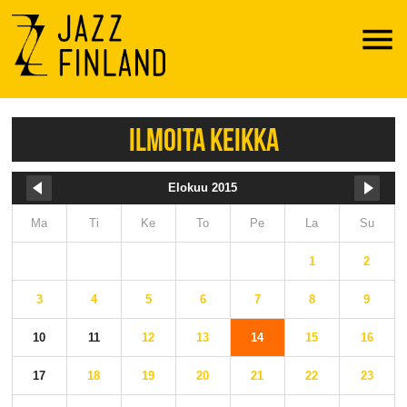
Menu
ILMOITA KEIKKA
Elokuu 2015
Ma
Ti
Ke
To
Pe
La
Su
1
2
3
4
5
6
7
8
9
10
11
12
13
14
15
16
17
18
19
20
21
22
23