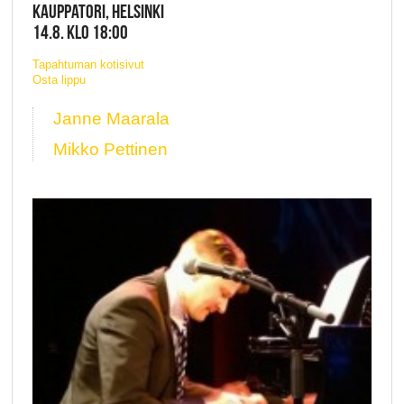
KAUPPATORI, HELSINKI
14.8. KLO 18:00
Tapahtuman kotisivut
Osta lippu
Janne Maarala
Mikko Pettinen