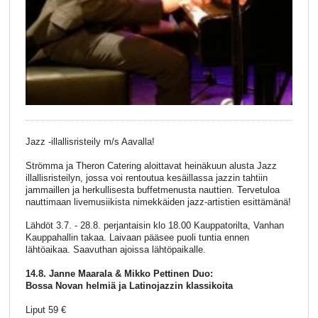
Jazz -illallisristeily m/s Aavalla!
Strömma ja Theron Catering aloittavat heinäkuun alusta Jazz
illallisristeilyn, jossa voi rentoutua kesäillassa jazzin tahtiin
jammaillen ja herkullisesta buffetmenusta nauttien. Tervetuloa
nauttimaan livemusiikista nimekkäiden jazz-artistien esittämänä!
Lähdöt 3.7. - 28.8. perjantaisin klo 18.00 Kauppatorilta, Vanhan
Kauppahallin takaa. Laivaan pääsee puoli tuntia ennen
lähtöaikaa. Saavuthan ajoissa lähtöpaikalle.
14.8. Janne Maarala & Mikko Pettinen Duo:
Bossa Novan helmiä ja Latinojazzin klassikoita
Liput 59 €