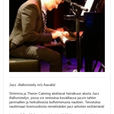
Jazz -illallisristeily m/s Aavalla!
Strömma ja Theron Catering aloittavat heinäkuun alusta Jazz
illallisristeilyn, jossa voi rentoutua kesäillassa jazzin tahtiin
jammaillen ja herkullisesta buffetmenusta nauttien. Tervetuloa
nauttimaan livemusiikista nimekkäiden jazz-artistien esittämänä!