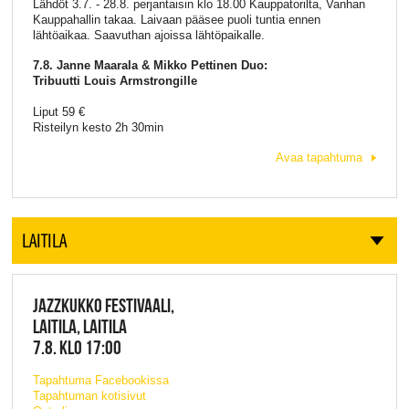
Lähdöt 3.7. - 28.8. perjantaisin klo 18.00 Kauppatorilta, Vanhan
Kauppahallin takaa. Laivaan pääsee puoli tuntia ennen
lähtöaikaa. Saavuthan ajoissa lähtöpaikalle.
7.8. Janne Maarala & Mikko Pettinen Duo:
Tribuutti Louis Armstrongille
Liput 59 €
Risteilyn kesto 2h 30min
Avaa tapahtuma
LAITILA
JAZZKUKKO FESTIVAALI,
LAITILA, LAITILA
7.8. KLO 17:00
Tapahtuma Facebookissa
Tapahtuman kotisivut