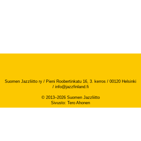
Suomen Jazzliitto ry / Pieni Roobertinkatu 16, 3. kerros / 00120 Helsinki
/
info@jazzfinland.fi
© 2013–2026 Suomen Jazzliitto
Sivusto
:
Tero Ahonen
Saavutettavuusseloste