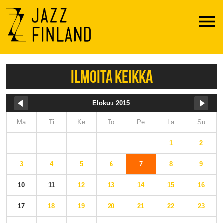
Menu
ILMOITA KEIKKA
Elokuu 2015
Ma
Ti
Ke
To
Pe
La
Su
1
2
3
4
5
6
7
8
9
10
11
12
13
14
15
16
17
18
19
20
21
22
23