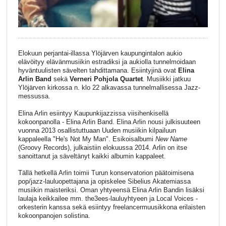
Elokuun perjantai-illassa Ylöjärven kaupungintalon aukio
elävöityy elävänmusiikin estradiksi ja aukiolla tunnelmoidaan
hyväntuulisten sävelten tahdittamana. Esiintyjinä ovat
Elina
Arlin
Band
sekä
Verneri Pohjola Quartet
. Musiikki jatkuu
Ylöjärven kirkossa n. klo 22 alkavassa tunnelmallisessa Jazz-
messussa.
Elina Arlin esiintyy Kaupunkijazzissa viisihenkisellä
kokoonpanolla - Elina Arlin Band. Elina Arlin nousi julkisuuteen
vuonna 2013 osallistuttuaan Uuden musiikin kilpailuun
kappaleella "He's Not My Man". Esikoisalbumi
New Name
(Groovy Records), julkaistiin elokuussa 2014. Arlin on itse
sanoittanut ja säveltänyt kaikki albumin kappaleet.
Tällä hetkellä Arlin toimii Turun konservatorion päätoimisena
pop/jazz-lauluopettajana ja opiskelee Sibelius Akatemiassa
musiikin maisteriksi. Oman yhtyeensä Elina Arlin Bandin lisäksi
laulaja keikkailee mm. the3ees-lauluyhtyeen ja Local Voices -
orkesterin kanssa sekä esiintyy freelancermuusikkona erilaisten
kokoonpanojen solistina.