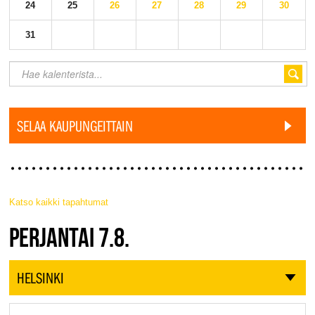
24
25
26
27
28
29
30
31
SELAA KAUPUNGEITTAIN
Katso kaikki tapahtumat
JAZZ FINLAND LIVE
PERJANTAI 7.8.
HELSINKI