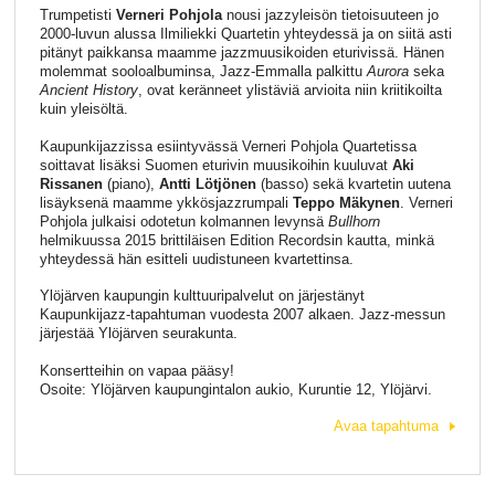
Trumpetisti
Verneri Pohjola
nousi jazzyleisön tietoisuuteen jo
2000-luvun alussa Ilmiliekki Quartetin yhteydessä ja on siitä asti
pitänyt paikkansa maamme jazzmuusikoiden eturivissä. Hänen
molemmat sooloalbuminsa, Jazz-Emmalla palkittu
Aurora
seka
Ancient History
, ovat keränneet ylistäviä arvioita niin kriitikoilta
kuin yleisöltä.
Kaupunkijazzissa esiintyvässä Verneri Pohjola Quartetissa
soittavat lisäksi Suomen eturivin muusikoihin kuuluvat
Aki
Rissanen
(piano),
Antti Lötjönen
(basso) sekä kvartetin uutena
lisäyksenä maamme ykkösjazzrumpali
Teppo Mäkynen
. Verneri
Pohjola julkaisi odotetun kolmannen levynsä
Bullhorn
helmikuussa 2015 brittiläisen Edition Recordsin kautta, minkä
yhteydessä hän esitteli uudistuneen kvartettinsa.
Ylöjärven kaupungin kulttuuripalvelut on järjestänyt
Kaupunkijazz-tapahtuman vuodesta 2007 alkaen. Jazz-messun
järjestää Ylöjärven seurakunta.
Konsertteihin on vapaa pääsy!
Osoite: Ylöjärven kaupungintalon aukio, Kuruntie 12, Ylöjärvi.
Avaa tapahtuma