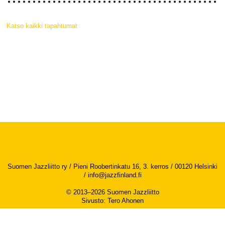
Katso kaikki tapahtumat
Suomen Jazzliitto ry / Pieni Roobertinkatu 16, 3. kerros / 00120 Helsinki
/
info@jazzfinland.fi
© 2013–2026 Suomen Jazzliitto
Sivusto
:
Tero Ahonen
Saavutettavuusseloste