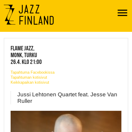
Menu
JAZZ FINLAND LIVE
FLAME JAZZ,
MONK, TURKU
26.4. KLO 21:00
Tapahtuma Facebookissa
Tapahtuman kotisivut
Keikkapaikan kotisivut
Jussi Lehtonen Quartet feat. Jesse Van
Ruller