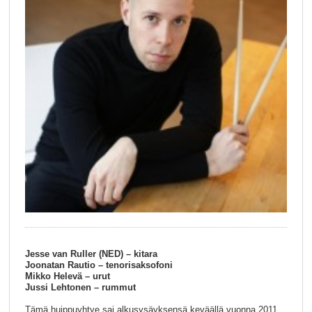
Jesse van Ruller (NED) – kitara
Joonatan Rautio – tenorisaksofoni
Mikko Helevä – urut
Jussi Lehtonen – rummut
Tämä huippuyhtye sai alkusysäyksensä keväällä vuonna 2011,