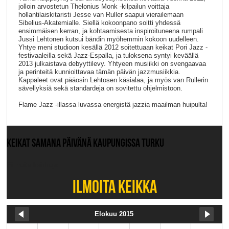
jolloin arvostetun Thelonius Monk -kilpailun voittaja
hollantilaiskitaristi Jesse van Ruller saapui vierailemaan
Sibelius-Akatemialle. Siellä kokoonpano soitti yhdessä
ensimmäisen kerran, ja kohtaamisesta inspiroituneena rumpali
Jussi Lehtonen kutsui bändin myöhemmin kokoon uudelleen.
Yhtye meni studioon kesällä 2012 soitettuaan keikat Pori Jazz -
festivaaleilla sekä Jazz-Espalla, ja tuloksena syntyi keväällä
2013 julkaistava debyyttilevy. Yhtyeen musiikki on svengaavaa
ja perinteitä kunnioittavaa tämän päivän jazzmusiikkia.
Kappaleet ovat pääosin Lehtosen käsialaa, ja myös van Rullerin
sävellyksiä sekä standardeja on sovitettu ohjelmistoon.
Flame Jazz -illassa luvassa energistä jazzia maailman huipulta!
KEIKAT SAMANA PÄIVÄNÄ KAUPUNGISSA TURKU
Ei muita keikkoja.
ILMOITA KEIKKA
Elokuu 2015