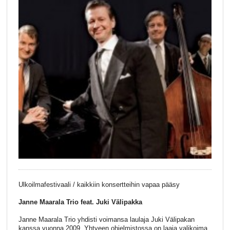
Ulkoilmafestivaali / kaikkiin konsertteihin vapaa pääsy
Janne Maarala Trio feat. Juki Välipakka
Janne Maarala Trio yhdisti voimansa laulaja Juki Välipakan
kanssa vuonna 2009. Yhtyeen ohjelmistossa on laaja valikoima