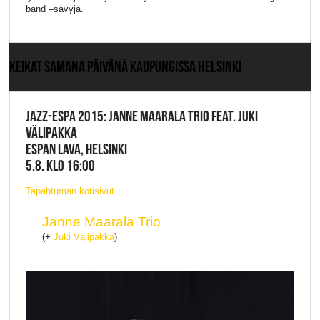
band –sävyjä.
KEIKAT SAMANA PÄIVÄNÄ KAUPUNGISSA HELSINKI
JAZZ-ESPA 2015: JANNE MAARALA TRIO FEAT. JUKI
VÄLIPAKKA
ESPAN LAVA, HELSINKI
5.8. KLO 16:00
Tapahtuman kotisivut
Janne Maarala Trio
(+
Juki Välipakka
)