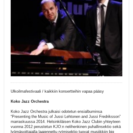
Ulkoilmafestivaali / kaikkiin konsertteihin vapaa pääsy
Koko Jazz Orchestra
Koko Jazz Orchestra julkaisi odotetun ensialbuminsa
“Presenting the Music of Jussi Lehtonen and Jussi Fredriksson”
marraskuussa 2014. Helsinkiläisen Koko Jazz Clubin yhteyteen
vuonna 2012 perustetun KJO:n nelihenkinen puhallinsektio sekä
lyömäsoittajalla laajennettu rytmisektio tuovat musiikkiin big