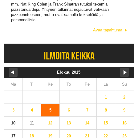
mm. Nat King Colen ja Frank Sinatran tutuksi tekemiä
jazzstandardeja. Yhtyeen tulkinnat nojautuvat vahvaan
jazzperinteeseen, mutta ovat samalla kekseliäitä ja
persoonallisia.
Avaa tapahtuma
ILMOITA KEIKKA
Elokuu 2015
Ma
Ti
Ke
To
Pe
La
Su
1
2
3
4
5
6
7
8
9
10
11
12
13
14
15
16
17
18
19
20
21
22
23