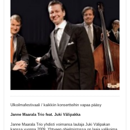
Ulkoilmafestivaali / kaikkiin konsertteihin vapaa pääsy
Janne Maarala Trio feat. Juki Välipakka
Janne Maarala Trio yhdisti voimansa laulaja Juki Välipakan
kanssa vuonna 2009. Yhtyeen ohjelmistossa on laaja valikoima