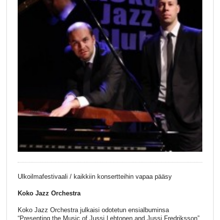
Ulkoilmafestivaali / kaikkiin konsertteihin vapaa pääsy
Koko Jazz Orchestra
Koko Jazz Orchestra julkaisi odotetun ensialbuminsa
“Presenting the Music of Jussi Lehtonen and Jussi Fredriksson”