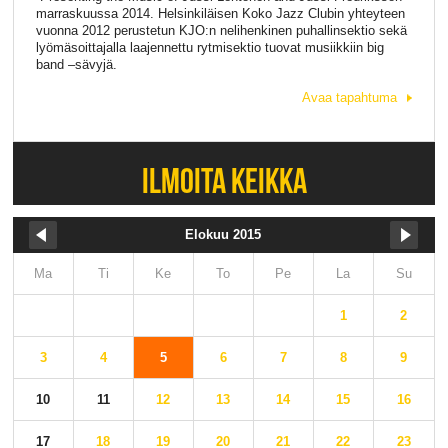
marraskuussa 2014. Helsinkiläisen Koko Jazz Clubin yhteyteen
vuonna 2012 perustetun KJO:n nelihenkinen puhallinsektio sekä
lyömäsoittajalla laajennettu rytmisektio tuovat musiikkiin big
band –sävyjä.
Avaa tapahtuma
ILMOITA KEIKKA
Elokuu 2015
Ma
Ti
Ke
To
Pe
La
Su
1
2
3
4
5
6
7
8
9
10
11
12
13
14
15
16
17
18
19
20
21
22
23