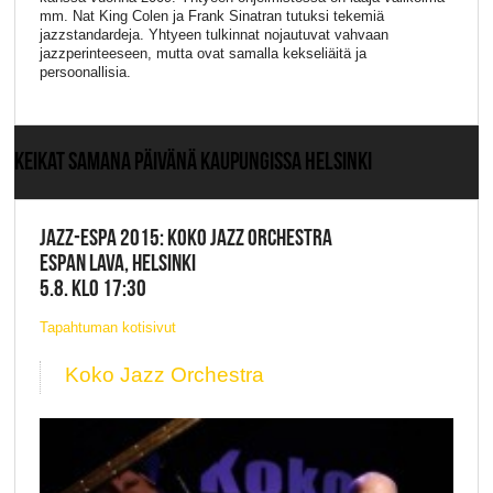
mm. Nat King Colen ja Frank Sinatran tutuksi tekemiä
jazzstandardeja. Yhtyeen tulkinnat nojautuvat vahvaan
jazzperinteeseen, mutta ovat samalla kekseliäitä ja
persoonallisia.
KEIKAT SAMANA PÄIVÄNÄ KAUPUNGISSA HELSINKI
JAZZ-ESPA 2015: KOKO JAZZ ORCHESTRA
ESPAN LAVA, HELSINKI
5.8. KLO 17:30
Tapahtuman kotisivut
Koko Jazz Orchestra