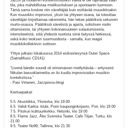
Jazzin ja modernin konserttimusiikin välillä ei ole raja-aitaa vaan
tila, joka mahdollistaa mielikuvituksen ja spontaanin luomisen.
Tämä sama koskee niin säveltäjää kuin esittävää muusikkoakin.
Kun muusikko improvisoi, yksin tai yhtyeen osana, tai toteuttaa
säveltäjän kirjoittamaa rakennetta, hän tekee päätöksiä sekunnin
murto-osassa. Päätöksiä sävelistä ja ajasta, solistisen roolin
ottamisesta, tai yhtyeen kokonaisuuteen sulautumisesta,
intensiteetistä, siitä yhdestä nuotista siinä tietyssä hetkessä,
sekä koko teoksen suurmuodosta - samalla, kun reagoi
musiikkikollektiivin soittoon.
Yhtye julkaisi lokakuussa 2014 esikoislevynsä Outer Space
(SatnaMusic CD141)
“Livenä bändin soundi oli erinomaisen miellyttävää – erityisesti
Nikulan bassoklarinettia on ilo kuulla improvisoidun musiikin
kontekstissa.”
- Pasi Virtanen, Jazzpossu-blogi
Kiertuepaikat:
5.5. Akustiikka, Ylivieska, klo 19.00
6.5. Validi Karkia -klubi, Porin kaupunginkirjasto, Pori, klo 19.00
7.5. Pitskun kulttuurikirkko, Helsinki, klo 19.00
8.5. Flame Jazz, Åbo Svenska Teater, Café Tiljan, Turku, klo
21.00
9.5. Teater No99, Tallinna, klo 21.30