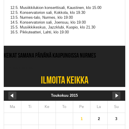
12.5. Musiikkilukion konserttisali, Kaustinen, klo 15.00
12.5. Konservatorion sali, Kokkola, klo 19.30
13.5. Nurmes-talo, Nurmes, klo 19.00
14.5. Konservatorion sali, Joensuu, klo 19.00
15.5. Musiikkikeskus, Jazzklubi, Kuopio, klo 21.30
16.5. Pikkuteatteri, Lahti, klo 19.00
KEIKAT SAMANA PÄIVÄNÄ KAUPUNGISSA NURMES
Ei muita keikkoja.
ILMOITA KEIKKA
Toukokuu 2015
Ma
Ti
Ke
To
Pe
La
Su
1
2
3