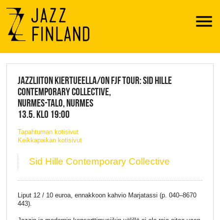
Menu
JAZZ FINLAND LIVE
JAZZLIITON KIERTUEELLA/ON FJF TOUR: SID HILLE
CONTEMPORARY COLLECTIVE,
NURMES-TALO, NURMES
13.5. KLO 19:00
Tapahtuman kotisivut
Keikkapaikan kotisivut
Sid Hille Contemporary Collective
Liput 12 / 10 euroa, ennakkoon kahvio Marjatassi (p. 040–8670
443).