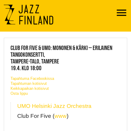
Menu
JAZZ FINLAND LIVE
CLUB FOR FIVE & UMO: MONONEN & KÄRKI – ERILAINEN
TANGOKONSERTTI,
TAMPERE-TALO, TAMPERE
19.4. KLO 18:00
Tapahtuma Facebookissa
Tapahtuman kotisivut
Keikkapaikan kotisivut
Osta lippu
UMO Helsinki Jazz Orchestra
Club For Five (
www
)