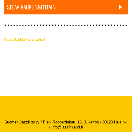
SELAA KAUPUNGEITTAIN
Katso kaikki tapahtumat
Suomen Jazzliitto ry / Pieni Roobertinkatu 16, 3. kerros / 00120 Helsinki
/
info@jazzfinland.fi