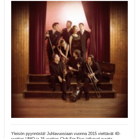
Yleisön pyynnöstä! Juhlavuosiaan vuonna 2015 viettävät 40-
vuotias UMO ja 15-vuotias Club For Five jatkavat suurta