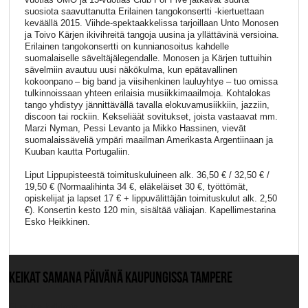
suosiota saavuttanutta Erilainen tangokonsertti -kiertuettaan
keväällä 2015. Viihde-spektaakkelissa tarjoillaan Unto Monosen
ja Toivo Kärjen ikivihreitä tangoja uusina ja yllättävinä versioina.
Erilainen tangokonsertti on kunnianosoitus kahdelle
suomalaiselle säveltäjälegendalle. Monosen ja Kärjen tuttuihin
sävelmiin avautuu uusi näkökulma, kun epätavallinen
kokoonpano – big band ja viisihenkinen lauluyhtye – tuo omissa
tulkinnoissaan yhteen erilaisia musiikkimaailmoja. Kohtalokas
tango yhdistyy jännittävällä tavalla elokuvamusiikkiin, jazziin,
discoon tai rockiin. Kekseliäät sovitukset, joista vastaavat mm.
Marzi Nyman, Pessi Levanto ja Mikko Hassinen, vievät
suomalaissäveliä ympäri maailman Amerikasta Argentiinaan ja
Kuuban kautta Portugaliin.
Liput Lippupisteestä toimituskuluineen alk. 36,50 € / 32,50 € /
19,50 € (Normaalihinta 34 €, eläkeläiset 30 €, työttömät,
opiskelijat ja lapset 17 € + lippuvälittäjän toimituskulut alk. 2,50
€). Konsertin kesto 120 min, sisältää väliajan. Kapellimestarina
Esko Heikkinen.
KEIKAT SAMANA PÄIVÄNÄ KAUPUNGISSA TAMPERE
Ei muita keikkoja.