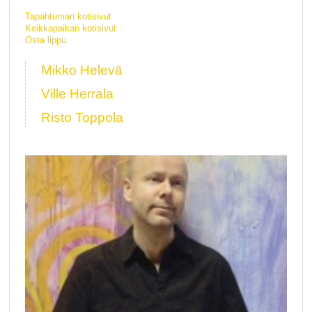
Tapahtuman kotisivut
Keikkapaikan kotisivut
Osta lippu
Mikko Helevä
Ville Herrala
Risto Toppola