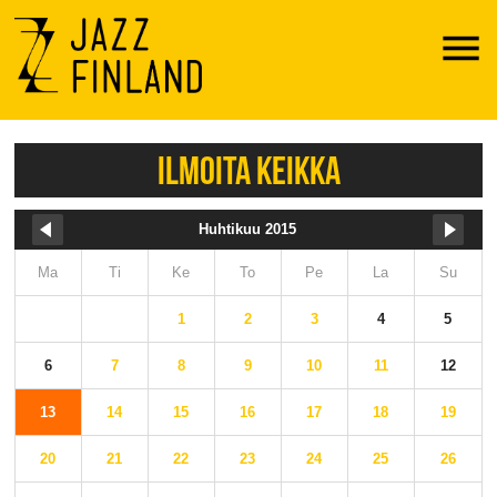
Menu
ILMOITA KEIKKA
Huhtikuu 2015
Ma
Ti
Ke
To
Pe
La
Su
1
2
3
4
5
6
7
8
9
10
11
12
13
14
15
16
17
18
19
20
21
22
23
24
25
26