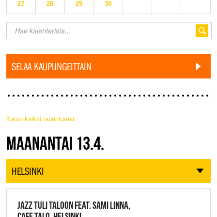
27
28
29
30
SELAA KAUPUNGEITTAIN
Katso kaikki tapahtumat
JAZZ FINLAND LIVE
MAANANTAI 13.4.
HELSINKI
JAZZ TULI TALOON FEAT. SAMI LINNA,
CAFE TALO, HELSINKI