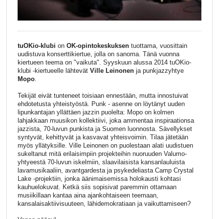
tuOKio-klubi
on
OK-opintokeskuksen
tuottama, vuosittain
uudistuva konserttikiertue, jolla on sanoma. Tänä vuonna
kiertueen teema on "vaikuta". Syyskuun alussa 2014 tuOKio-
klubi -kiertueelle lähtevät
Ville Leinonen
ja punkjazzyhtye
Mopo
.
Tekijät eivät tunteneet toisiaan ennestään, mutta innostuivat
ehdotetusta yhteistyöstä. Punk - asenne on löytänyt uuden
lipunkantajan yllättäen jazzin puolelta: Mopo on kolmen
lahjakkaan muusikon kollektiivi, joka ammentaa inspiraationsa
jazzista, 70-luvun punkista ja Suomen luonnosta. Sävellykset
syntyvät, kehittyvät ja kasvavat yhteisvoimin. Tilaa jätetään
myös yllätyksille. Ville Leinonen on puolestaan alati uudistuen
sukeltanut mitä erilaisimpiin projekteihin nuoruuden Valumo-
yhtyeestä 70-luvun iskelmiin, slaavilaisista kansanlauluista
lavamusikaaliin, avantgardesta ja psykedeliasta Camp Crystal
Lake -projektiin, jonka äänimaisemissa holokausti kohtasi
kauhuelokuvat. Ketkä siis sopisivat paremmin ottamaan
musiikillaan kantaa aina ajankohtaiseen teemaan,
kansalaisaktiivisuuteen, lähidemokratiaan ja vaikuttamiseen?