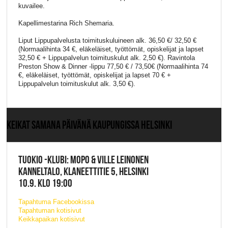
kuvailee.
Kapellimestarina Rich Shemaria.
Liput Lippupalvelusta toimituskuluineen alk. 36,50 €/ 32,50 €
(Normaalihinta 34 €, eläkeläiset, työttömät, opiskelijat ja lapset
32,50 € + Lippupalvelun toimituskulut alk. 2,50 €). Ravintola
Preston Show & Dinner -lippu 77,50 € / 73,50€ (Normaalihinta 74
€, eläkeläiset, työttömät, opiskelijat ja lapset 70 € +
Lippupalvelun toimituskulut alk. 3,50 €).
KEIKAT SAMANA PÄIVÄNÄ KAUPUNGISSA HELSINKI
TUOKIO -KLUBI: MOPO & VILLE LEINONEN
KANNELTALO, KLANEETTITIE 5, HELSINKI
10.9. KLO 19:00
Tapahtuma Facebookissa
Tapahtuman kotisivut
Keikkapaikan kotisivut