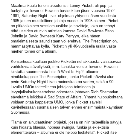
Maailmankuulu tenorisaksofonisti Lenny Pickett oli pop- ja
funkyhtye Tower of Powerin torvisektion jäsen vuosina 1972–
1981, Saturday Night Live -ohjelman yhtyeen jäsen vuodesta
1985 ja sen musiikillinen johtaja vuodesta 1995 alkaen. Pickett
on pitkäaikainen sessiomuusikko ja sovittaja, joka on tehnyt
töitä useiden eturivin artistien kanssa David Bowiesta Elton
Johniin ja David Byrnestä Katy Perryyn, eikä hänen
omaleimaisesta saundistaan voi erehtyä. The Prescription on,
hämmästyttävää kyllä, Pickettin yli 40-vuotisella uralla vasta
miehen toinen oma albumi.
Konsertissa kuullaan joukko Pickettin riehakkaasta valssaavaan
vaihtelevia sävellyksiä, mm. tanakka versio Tower of Powerin
kiistatta suurimmasta hitistä What Is Hip?, albumin
nimikkokappale The Prescription, jonka Pickett sävelsi alun
perin Saturday Night Liven mainoskatkoa varten, sekä a 90-
luvulla UMOn taiteellisena johtajana toimineen ja
levynjulkaisukonserteissa orkesteria johtavan Rich Shemarian
säveltämä leikkisä A Sad State of Affairs. Yhtenä huippukohtana
voidaan pitää kappaletta UMO, jonka Pickett sävelsi
kuvitellessaan suomalaisen talven ennen ensimmäistä käyntiään
Suomessa.
”Tämä on ainutlaatuinen projekti, jossa on niin taiteellisia sävyjä
kuin hidasta bluesia, nopeaa swingiä, funkia ja eklektisiä
elementtejäkin – albumia ei ole helppo luokitella”, Pickett itse