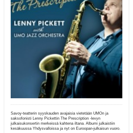
Savoy-teatterin syyskauden avajaisia vietetään UMOn ja
saksofonisti Lenny Pickettin The Prescription -levyn
julkaisukonsertin merkeissä kahtena iltana. Albumi julkaistiin
kesäkuussa Yhdysvalloissa ja nyt on Euroopan-julkaisun vuoro.