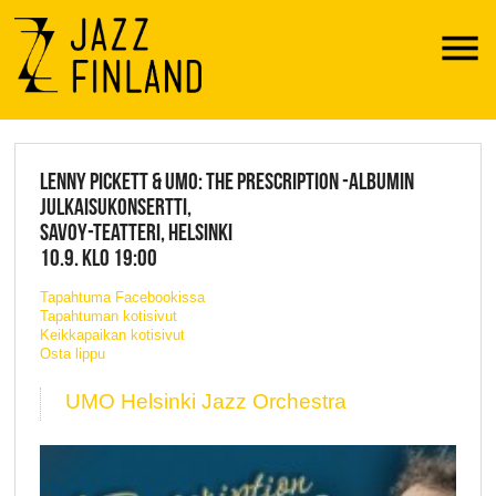
Menu
JAZZ FINLAND LIVE
LENNY PICKETT & UMO: THE PRESCRIPTION -ALBUMIN
JULKAISUKONSERTTI,
SAVOY-TEATTERI, HELSINKI
10.9. KLO 19:00
Tapahtuma Facebookissa
Tapahtuman kotisivut
Keikkapaikan kotisivut
Osta lippu
UMO Helsinki Jazz Orchestra