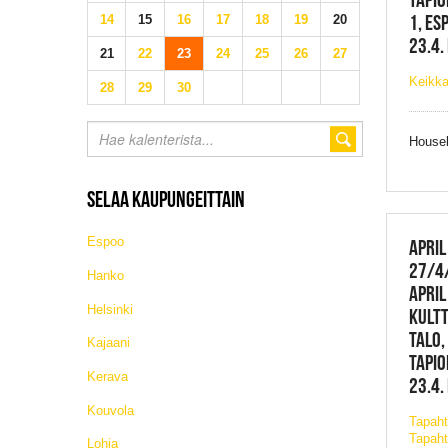
1, ES
14
15
16
17
18
19
20
23.4.
21
22
23
24
25
26
27
Keikka
28
29
30
Houseb
SELAA KAUPUNGEITTAIN
Espoo
APRIL
27/4
Hanko
APRIL
Helsinki
KULTT
TALO,
Kajaani
TAPIO
Kerava
23.4.
Kouvola
Tapah
Tapaht
Lohja