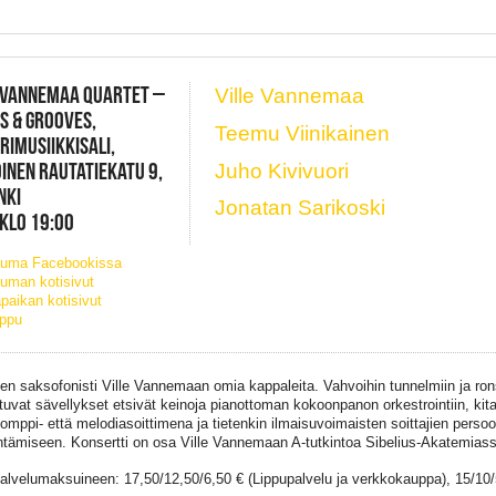
 VANNEMAA QUARTET –
Ville Vannemaa
S & GROOVES,
Teemu Viinikainen
IMUSIIKKISALI,
INEN RAUTATIEKATU 9,
Juho Kivivuori
NKI
Jonatan Sarikoski
 KLO 19:00
tuma Facebookissa
uman kotisivut
paikan kotisivut
ippu
inen saksofonisti Ville Vannemaan omia kappaleita. Vahvoihin tunnelmiin ja ron
tuvat sävellykset etsivät keinoja pianottoman kokoonpanon orkestrointiin, ki
omppi- että melodiasoittimena ja tietenkin ilmaisuvoimaisten soittajien persoo
tämiseen. Konsertti on osa Ville Vannemaan A-tutkintoa Sibelius-Akatemiass
palvelumaksuineen: 17,50/12,50/6,50 € (Lippupalvelu ja verkkokauppa), 15/10/5