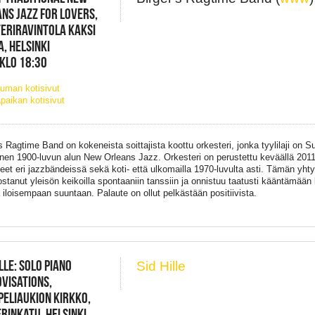
NS JAZZ FOR LOVERS,
ERIRAVINTOLA KAKSI
, HELSINKI
 KLO 18:30
uman kotisivut
paikan kotisivut
's Ragtime Band on kokeneista soittajista koottu orkesteri, jonka tyylilaji on
nen 1900-luvun alun New Orleans Jazz. Orkesteri on perustettu keväällä 2011, 
neet eri jazzbändeissä sekä koti- että ulkomailla 1970-luvulta asti. Tämän yhty
ostanut yleisön keikoilla spontaaniin tanssiin ja onnistuu taatusti kääntämään 
a iloisempaan suuntaan. Palaute on ollut pelkästään positiivista.
ILLE: SOLO PIANO
Sid Hille
VISATIONS,
ELIAUKION KIRKKO,
RINKATU, HELSINKI