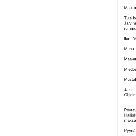
Maukas
Tule k
Järvin
rummut.
llan tä
Menu:
Maa-ar
Miedos
Musta
Jazzit
Ohjelma
Pöytäva
Illall
maksaa
Pyydäm