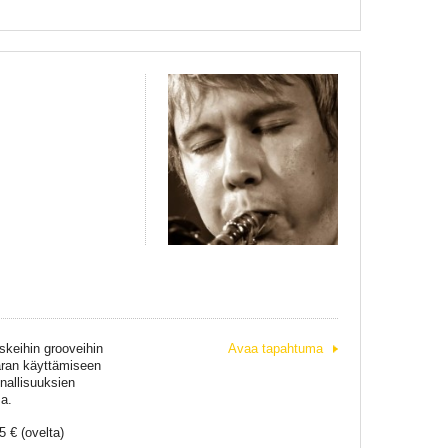
skeihin grooveihin
Avaa tapahtuma
taran käyttämiseen
nallisuuksien
a.
 € (ovelta)