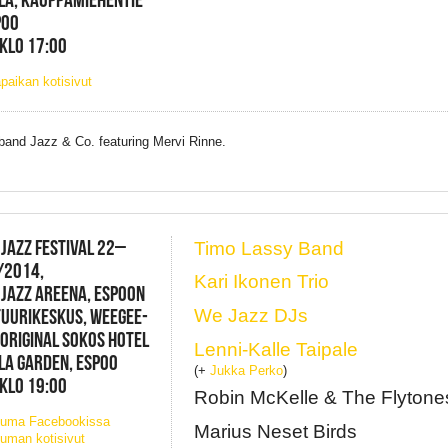
POO
 KLO 17:00
paikan kotisivut
and Jazz & Co. featuring Mervi Rinne.
 JAZZ FESTIVAL 22–
Timo Lassy Band
/2014,
Kari Ikonen Trio
 JAZZ AREENA, ESPOON
UURIKESKUS, WEEGEE-
We Jazz DJs
 ORIGINAL SOKOS HOTEL
Lenni-Kalle Taipale
LA GARDEN, ESPOO
(+
Jukka Perko
)
 KLO 19:00
Robin McKelle & The Flytone
tuma Facebookissa
Marius Neset Birds
uman kotisivut