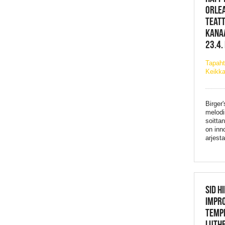
ORLEA
TEATT
KANAA
23.4.
Tapaht
Keikka
Birger
melodi
soitta
on inn
arjest
SID H
IMPRO
TEMPP
LUTHE