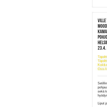
VILLE
MOOD
KAMAR
POHJO
HELSI
23.4.
Tapah
Tapaht
Keikka
Osta l
Setill
pohjau
sekä k
hyödyn
Liput 