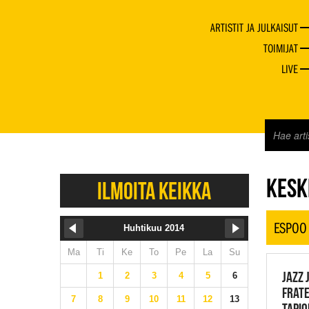
ARTISTIT JA JULKAISUT
TOIMIJAT
LIVE
JAZZ 
KESKI
ILMOITA KEIKKA
ESPOO
Huhtikuu 2014
Ma
Ti
Ke
To
Pe
La
Su
JAZZ 
1
2
3
4
5
6
FRATE
7
8
9
10
11
12
13
TAPIO