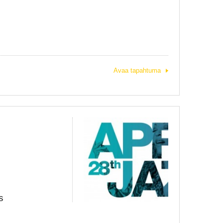
Avaa tapahtuma
s