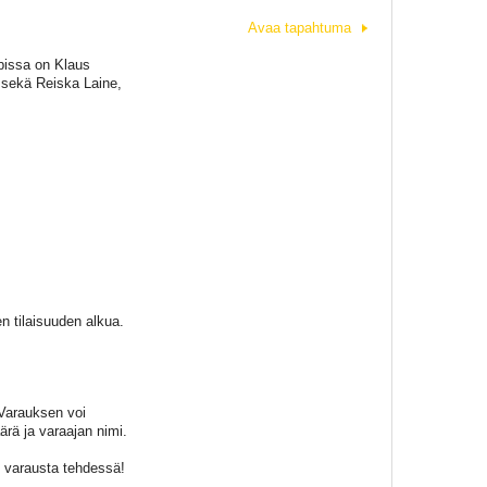
Avaa tapahtuma
ubissa on Klaus
 sekä Reiska Laine,
n tilaisuuden alkua.
 Varauksen voi
rä ja varaajan nimi.
o varausta tehdessä!