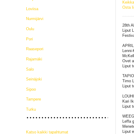
Keikka
Osta l
Loviisa
Nurmijärvi
28th 
Oulu
Liput 
Festiv
Pori
APRIL
Raasepori
Lenni-
McKell
Rajamäki
Ovet a
Liput 
Salo
TAPIOL
Seinäjoki
Timo L
Liput 
Sipoo
LOUHIS
Tampere
Kari I
Liput 
Turku
WEEGEE
Leffa 
Menete
Liput 
Katso kaikki tapahtumat