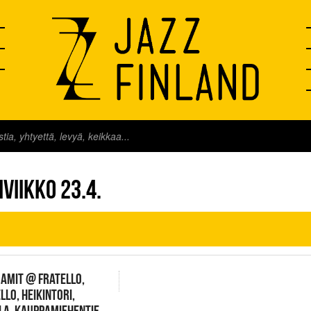
FINLAND LIVE
VIIKKO 23.4.
JAMIT @ FRATELLO,
LLO, HEIKINTORI,
LA, KAUPPAMIEHENTIE