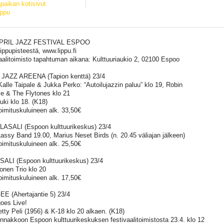
paikan kotisivut
ippu
APRIL JAZZ FESTIVAL ESPOO
Lippupisteestä, www.lippu.fi
aalitoimisto tapahtuman aikana: Kulttuuriaukio 2, 02100 Espoo
 JAZZ AREENA (Tapion kenttä) 23/4
Kalle Taipale & Jukka Perko: “Autoilujazzin paluu” klo 19, Robin
e & The Flytones klo 21
uki klo 18. (K18)
toimituskuluineen alk. 33,50€
ASALI (Espoon kulttuurikeskus) 23/4
assy Band 19.00, Marius Neset Birds (n. 20.45 väliajan jälkeen)
toimituskuluineen alk. 25,50€
ALI (Espoon kulttuurikeskus) 23/4
konen Trio klo 20
toimituskuluineen alk. 17,50€
 (Ahertajantie 5) 23/4
goes Live!
tty Peli (1956) & K-18 klo 20 alkaen. (K18)
ennakkoon Espoon kulttuurikeskuksen festivaalitoimistosta 23.4. klo 12