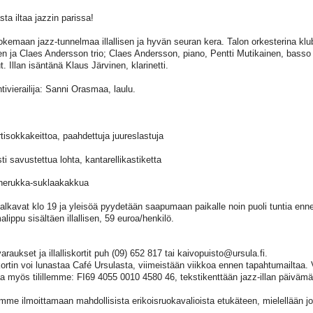
ta iltaa jazzin parissa!
okemaan jazz-tunnelmaa illallisen ja hyvän seuran kera. Talon orkesterina kl
en ja Claes Andersson trio; Claes Andersson, piano, Pentti Mutikainen, basso
 Illan isäntänä Klaus Järvinen, klarinetti.
htivierailija: Sanni Orasmaa, laulu.
tisokkakeittoa, paahdettuja juureslastuja
ti savustettua lohta, kantarellikastiketta
herukka-suklaakakkua
 alkavat klo 19 ja yleisöä pyydetään saapumaan paikalle noin puoli tuntia enne
lippu sisältäen illallisen, 59 euroa/henkilö.
raukset ja illalliskortit puh (09) 652 817 tai kaivopuisto@ursula.fi.
iskortin voi lunastaa Café Ursulasta, viimeistään viikkoa ennen tapahtumailtaa.
 myös tilillemme: FI69 4055 0010 4580 46, tekstikenttään jazz-illan päivämää
me ilmoittamaan mahdollisista erikoisruokavalioista etukäteen, mielellään j