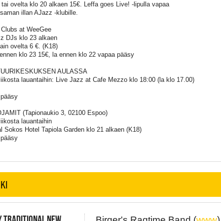
 tai ovelta klo 20 alkaen 15€. Leffa goes Live! -lipulla vapaa
saman illan AJazz -klubille.
 Clubs at WeeGee
 DJs klo 23 alkaen
ain ovelta 6 €. (K18)
ennen klo 23 15€, la ennen klo 22 vapaa pääsy
TUURIKESKUKSEN AULASSA
iikosta lauantaihin: Live Jazz at Cafe Mezzo klo 18:00 (la klo 17.00)
 pääsy
JAMIT (Tapionaukio 3, 02100 Espoo)
iikosta lauantaihin
al Sokos Hotel Tapiola Garden klo 21 alkaen (K18)
 pääsy
KI
 TRADITIONAL NEW
Birger's Ragtime Band (
www
)