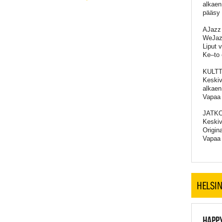
alkaen
pääsy 
AJazz
WeJazz
Liput v
Ke–to 
KULT
Keskiv
alkaen
Vapaa
JATKO
Keskiv
Origin
Vapaa
HELSIN
HAPPY