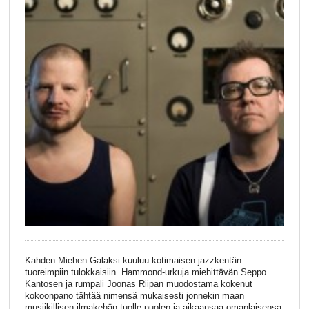
Kahden Miehen Galaksi kuuluu kotimaisen jazzkentän
tuoreimpiin tulokkaisiin. Hammond-urkuja miehittävän Seppo
Kantosen ja rumpali Joonas Riipan muodostama kokenut
kokoonpano tähtää nimensä mukaisesti jonnekin maan
musiikillisen ilmakehän tuolle puolen ja aikaansaa omanlaisensa