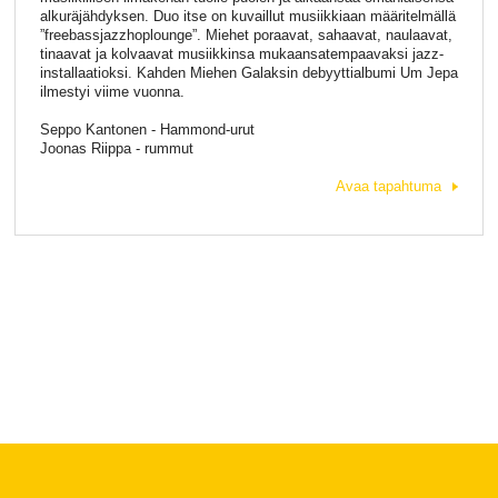
alkuräjähdyksen. Duo itse on kuvaillut musiikkiaan määritelmällä
”freebassjazzhoplounge”. Miehet poraavat, sahaavat, naulaavat,
tinaavat ja kolvaavat musiikkinsa mukaansatempaavaksi jazz-
installaatioksi. Kahden Miehen Galaksin debyyttialbumi Um Jepa
ilmestyi viime vuonna.
Seppo Kantonen - Hammond-urut
Joonas Riippa - rummut
Avaa tapahtuma