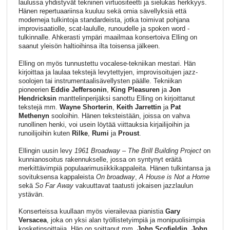
laulussa yhdistyvät tekninen virtuositeetti ja sielukas herkkyys.
Hänen repertuaariinsa kuuluu sekä omia sävellyksiä että
moderneja tulkintoja standardeista, jotka toimivat pohjana
improvisaatiolle, scat-laululle, runoudelle ja spoken word -
tulkinnalle. Ahkerasti ympäri maailmaa konsertoiva Elling on
saanut yleisön haltioihinsa ilta toisensa jälkeen.
Elling on myös tunnustettu vocalese-tekniikan mestari. Hän
kirjoittaa ja laulaa tekstejä levytettyjen, improvisoitujen jazz-
soolojen tai instrumentaalisävellysten päälle. Tekniikan
pioneerien
Eddie Jeffersonin
,
King Pleasuren
ja
Jon
Hendricksin
manttelinperijäksi sanottu Elling on kirjoittanut
tekstejä mm.
Wayne Shorterin
,
Keith Jarrettin
ja
Pat
Methenyn
sooloihin. Hänen teksteistään, joissa on vahva
runollinen henki, voi usein löytää viittauksia kirjailijoihin ja
runoilijoihin kuten
Rilke
,
Rumi
ja
Proust
.
Ellingin uusin levy
1961 Broadway – The Brill Building Project
on
kunnianosoitus rakennukselle, jossa on syntynyt eräitä
merkittävimpiä populaarimusiikkikappaleita. Hänen tulkintansa ja
sovituksensa kappaleista
On broadway
,
A House is Not a Home
sekä
So Far Away
vakuuttavat taatusti jokaisen jazzlaulun
ystävän.
Konserteissa kuullaan myös vierailevaa pianistia
Gary
Versacea
, joka on yksi alan työllistetyimpiä ja monipuolisimpia
kosketinsoittajia. Hän on soittanut mm.
John Scofieldin
,
John