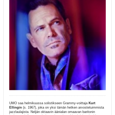
UMO saa helmikuussa solistikseen Grammy-voittaja
Kurt
Ellingin
(s. 1967), joka on yksi tämän hetken arvostetuimmista
jazzlaulajista. Neljän oktaavin äänialan omaavan baritonin