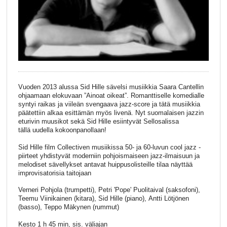
Vuoden 2013 alussa Sid Hille sävelsi musiikkia Saara Cantellin
ohjaamaan elokuvaan ”Ainoat oikeat”. Romanttiselle komedialle
syntyi raikas ja viileän svengaava jazz-score ja tätä musiikkia
päätettiin alkaa esittämän myös livenä. Nyt suomalaisen jazzin
eturivin muusikot sekä Sid Hille esiintyvät Sellosalissa
tällä uudella kokoonpanollaan!
Sid Hille film Collectiven musiikissa 50- ja 60-luvun cool jazz -
piirteet yhdistyvät moderniin pohjoismaiseen jazz-ilmaisuun ja
melodiset sävellykset antavat huippusolisteille tilaa näyttää
improvisatorisia taitojaan
Verneri Pohjola (trumpetti), Petri 'Pope' Puolitaival (saksofoni),
Teemu Viinikainen (kitara), Sid Hille (piano), Antti Lötjönen
(basso), Teppo Mäkynen (rummut)
Kesto 1 h 45 min, sis. väliajan