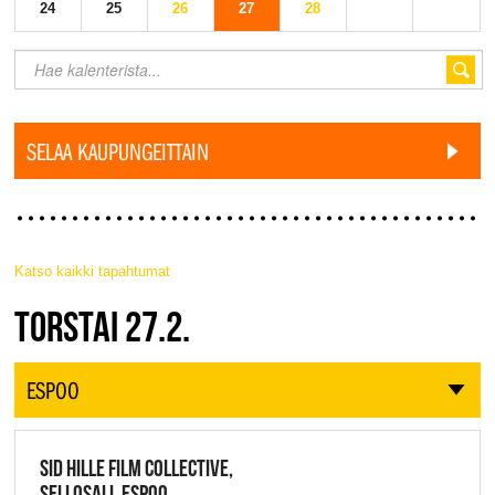
24
25
26
27
28
SELAA KAUPUNGEITTAIN
Katso kaikki tapahtumat
JAZZ FINLAND LIVE
TORSTAI 27.2.
ESPOO
SID HILLE FILM COLLECTIVE,
SELLOSALI, ESPOO