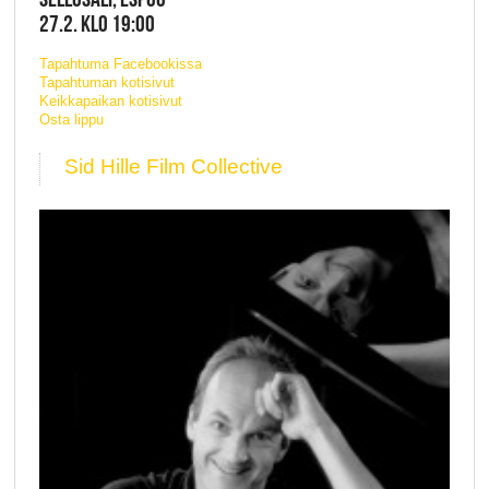
27.2. KLO 19:00
Tapahtuma Facebookissa
Tapahtuman kotisivut
Keikkapaikan kotisivut
Osta lippu
Sid Hille Film Collective