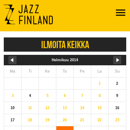
Menu
ILMOITA KEIKKA
Helmikuu 2014
Ma
Ti
Ke
To
Pe
La
Su
1
2
3
4
5
6
7
8
9
10
11
12
13
14
15
16
17
18
19
20
21
22
23