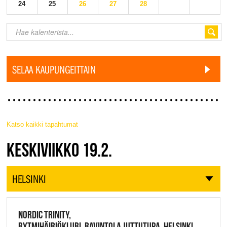
24
25
26
27
28
SELAA KAUPUNGEITTAIN
Katso kaikki tapahtumat
JAZZ FINLAND LIVE
KESKIVIIKKO 19.2.
HELSINKI
NORDIC TRINITY,
RYTMIHÄIRIÖKLUBI, RAVINTOLA JUTTUTUPA, HELSINKI