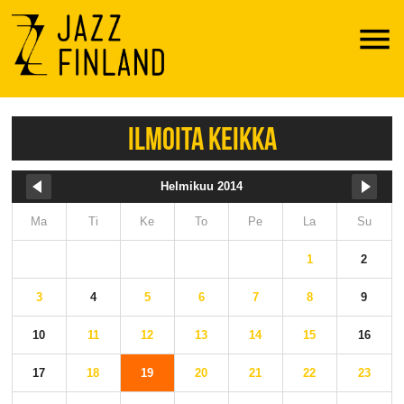
Menu
ILMOITA KEIKKA
Helmikuu 2014
Ma
Ti
Ke
To
Pe
La
Su
1
2
3
4
5
6
7
8
9
10
11
12
13
14
15
16
17
18
19
20
21
22
23