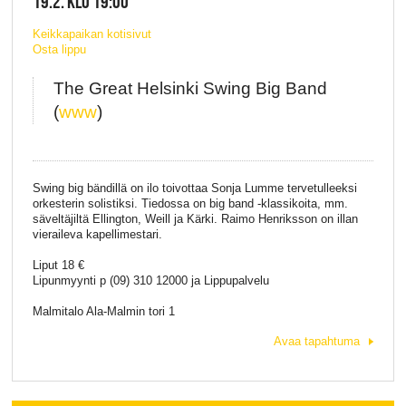
19.2. KLO 19:00
Keikkapaikan kotisivut
Osta lippu
The Great Helsinki Swing Big Band
(
www
)
Swing big bändillä on ilo toivottaa Sonja Lumme tervetulleeksi
orkesterin solistiksi. Tiedossa on big band -klassikoita, mm.
säveltäjiltä Ellington, Weill ja Kärki. Raimo Henriksson on illan
vieraileva kapellimestari.
Liput 18 €
Lipunmyynti p (09) 310 12000 ja Lippupalvelu
Malmitalo Ala-Malmin tori 1
Avaa tapahtuma