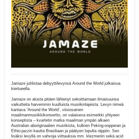
Jamaze juhlistaa debyyttilevynsä Around the World julkaisua
kiertueella.
Jamaze on alusta pitäen lähtenyt sekoittamaan ilmaisuunsa
vaikutteita harvemmin kuulluista musiikinlajeista. Levyn nimeä
kantava ’Around the World’, viisiosainen
maailmanmusiikkikonsertto, on valaiseva esimerkki yhtyeen
konseptista – kvartetin matka maailman ympäri alkaen
Australian aboriginaalien musiikista, kulkien Peking-oopperan ja
Ethio-jazzin kautta Brasiliaan ja päätyen lopulta räppiin. Sen
lisäksi levyllä on vahvoja viittauksia mm. klezmeriin sekä acid