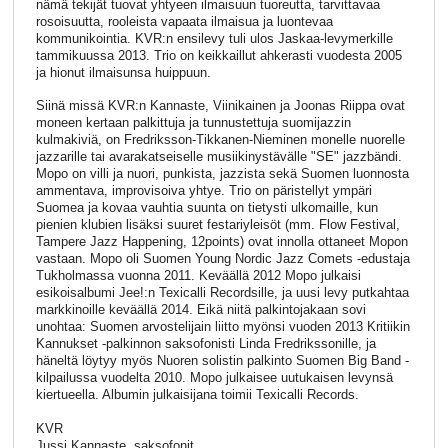
nämä tekijät tuovat yhtyeen ilmaisuun tuoreutta, tarvittavaa
rosoisuutta, rooleista vapaata ilmaisua ja luontevaa
kommunikointia. KVR:n ensilevy tuli ulos Jaskaa-levymerkille
tammikuussa 2013. Trio on keikkaillut ahkerasti vuodesta 2005
ja hionut ilmaisunsa huippuun.
Siinä missä KVR:n Kannaste, Viinikainen ja Joonas Riippa ovat
moneen kertaan palkittuja ja tunnustettuja suomijazzin
kulmakiviä, on Fredriksson-Tikkanen-Nieminen monelle nuorelle
jazzarille tai avarakatseiselle musiikinystävälle "SE" jazzbändi.
Mopo on villi ja nuori, punkista, jazzista sekä Suomen luonnosta
ammentava, improvisoiva yhtye. Trio on päristellyt ympäri
Suomea ja kovaa vauhtia suunta on tietysti ulkomaille, kun
pienien klubien lisäksi suuret festariyleisöt (mm. Flow Festival,
Tampere Jazz Happening, 12points) ovat innolla ottaneet Mopon
vastaan. Mopo oli Suomen Young Nordic Jazz Comets -edustaja
Tukholmassa vuonna 2011. Keväällä 2012 Mopo julkaisi
esikoisalbumi Jee!:n Texicalli Recordsille, ja uusi levy putkahtaa
markkinoille keväällä 2014. Eikä niitä palkintojakaan sovi
unohtaa: Suomen arvostelijain liitto myönsi vuoden 2013 Kritiikin
Kannukset -palkinnon saksofonisti Linda Fredrikssonille, ja
häneltä löytyy myös Nuoren solistin palkinto Suomen Big Band -
kilpailussa vuodelta 2010. Mopo julkaisee uutukaisen levynsä
kiertueella. Albumin julkaisijana toimii Texicalli Records.
KVR
Jussi Kannaste, saksofonit