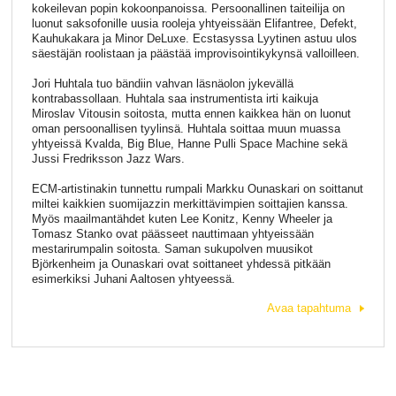
kokeilevan popin kokoonpanoissa. Persoonallinen taiteilija on
luonut saksofonille uusia rooleja yhtyeissään Elifantree, Defekt,
Kauhukakara ja Minor DeLuxe. Ecstasyssa Lyytinen astuu ulos
säestäjän roolistaan ja päästää improvisointikykynsä valloilleen.
Jori Huhtala tuo bändiin vahvan läsnäolon jykevällä
kontrabassollaan. Huhtala saa instrumentista irti kaikuja
Miroslav Vitousin soitosta, mutta ennen kaikkea hän on luonut
oman persoonallisen tyylinsä. Huhtala soittaa muun muassa
yhtyeissä Kvalda, Big Blue, Hanne Pulli Space Machine sekä
Jussi Fredriksson Jazz Wars.
ECM-artistinakin tunnettu rumpali Markku Ounaskari on soittanut
miltei kaikkien suomijazzin merkittävimpien soittajien kanssa.
Myös maailmantähdet kuten Lee Konitz, Kenny Wheeler ja
Tomasz Stanko ovat päässeet nauttimaan yhtyeissään
mestarirumpalin soitosta. Saman sukupolven muusikot
Björkenheim ja Ounaskari ovat soittaneet yhdessä pitkään
esimerkiksi Juhani Aaltosen yhtyeessä.
Avaa tapahtuma