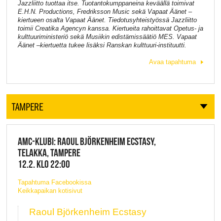
Jazzliitto tuottaa itse. Tuotantokumppaneina keväällä toimivat
E.H.N. Productions, Fredriksson Music sekä Vapaat Äänet –
kiertueen osalta Vapaat Äänet. Tiedotusyhteistyössä Jazzliitto
toimii Creatika Agencyn kanssa. Kiertueita rahoittavat Opetus- ja
kulttuuriministeriö sekä Musiikin edistämissäätiö MES. Vapaat
Äänet –kiertuetta tukee lisäksi Ranskan kulttuuri-instituutti.
Avaa tapahtuma
TAMPERE
AMC-KLUBI: RAOUL BJÖRKENHEIM ECSTASY,
TELAKKA, TAMPERE
12.2. KLO 22:00
Tapahtuma Facebookissa
Keikkapaikan kotisivut
Raoul Björkenheim Ecstasy