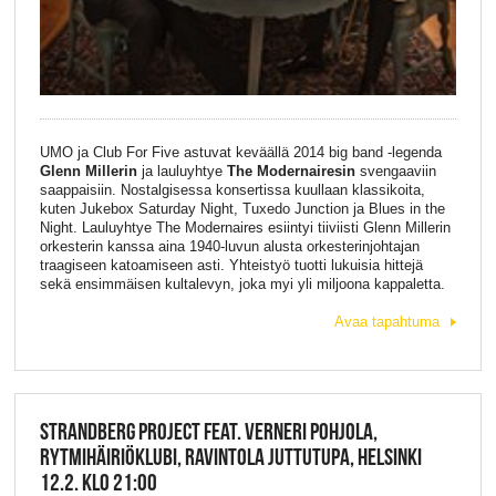
UMO ja Club For Five astuvat keväällä 2014 big band -legenda
Glenn Millerin
ja lauluyhtye
The Modernairesin
svengaaviin
saappaisiin. Nostalgisessa konsertissa kuullaan klassikoita,
kuten Jukebox Saturday Night, Tuxedo Junction ja Blues in the
Night. Lauluyhtye The Modernaires esiintyi tiiviisti Glenn Millerin
orkesterin kanssa aina 1940-luvun alusta orkesterinjohtajan
traagiseen katoamiseen asti. Yhteistyö tuotti lukuisia hittejä
sekä ensimmäisen kultalevyn, joka myi yli miljoona kappaletta.
Avaa tapahtuma
STRANDBERG PROJECT FEAT. VERNERI POHJOLA,
RYTMIHÄIRIÖKLUBI, RAVINTOLA JUTTUTUPA, HELSINKI
12.2. KLO 21:00