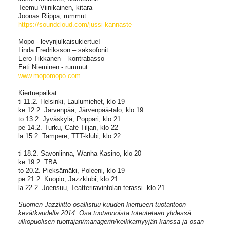
Teemu Viinikainen, kitara
Joonas Riippa, rummut
https://soundcloud.com/jussi-kannaste
Mopo - levynjulkaisukiertue!
Linda Fredriksson – saksofonit
Eero Tikkanen – kontrabasso
Eeti Nieminen - rummut
www.mopomopo.com
Kiertuepaikat:
ti 11.2. Helsinki, Laulumiehet, klo 19
ke 12.2. Järvenpää, Järvenpää-talo, klo 19
to 13.2. Jyväskylä, Poppari, klo 21
pe 14.2. Turku, Café Tiljan, klo 22
la 15.2. Tampere, TTT-klubi, klo 22
ti 18.2. Savonlinna, Wanha Kasino, klo 20
ke 19.2. TBA
to 20.2. Pieksämäki, Poleeni, klo 19
pe 21.2. Kuopio, Jazzklubi, klo 21
la 22.2. Joensuu, Teatteriravintolan terassi. klo 21
Suomen Jazzliitto osallistuu kuuden kiertueen tuotantoon
kevätkaudella 2014. Osa tuotannoista toteutetaan yhdessä
ulkopuolisen tuottajan/managerin/keikkamyyjän kanssa ja osan