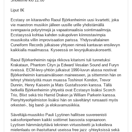
Showtime klo 22.00
Liput 8€
Ecstasy on kitaravelho Raoul Björkenheimin uusi kvartetti, joka
vie maestron musiikin jälleen uusille urille yhdistämällä
svengaavia polyrytmejä ja vapaatonaalisia sointimaailmoja.
Ecstasyssä kohtaa kahden sukupolven kiinnostavimpia
muusikoita villin improvisaation parissa. Yhdysvaltalainen
Cuneiform Records julkaisee yhtyeen nimeä kantavan ensilevyn
kaikkialla maailmassa. Kyseessä on levynjulkaisukonsertti.
Raoul Björkenheimin rajoja rikkova kitarismi tuli tunnetuksi
Krakataun, Phantom Cityn ja Edward Vesalan Sound and Furyn
riveissä. ECM-levy-yhtiön julkaisut 1990-luvun alussa nostivat
Björkenheimin kansainväliseen maineeseen, ja sittemmin hän on
tehnyt yhteistyötä muun muassa Toshinori Kondon, Trevor
Dunnin, Henry Kaiserin ja Mats Gustafssonin kanssa. Tällä
hetkellä Björkenheimin yhtyeitä ovat Ecstasyn lisäksi Scorch
Trio, Blixt sekä trio Hamid Draken ja William Parkerin kanssa.
Pienyhtyeohjelmiston lisäksi hän on säveltänyt runsaasti myös
orkesteri-, big band- ja elokuvamusiikkia.
Säveltäjä-muusikko Pauli Lyytinen hallitsee suvereenisti
saksofoniperheen kaikki soittimet bassosta sopraanoon.
Lyytisen hämmästyttävä tekninen virtuositeetti ja kokeileva
mielenlaatu on ihastuttanut useissa free jazz -yhteyksissä sekä