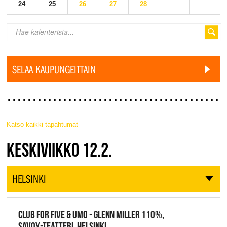
24
25
26
27
28
SELAA KAUPUNGEITTAIN
Katso kaikki tapahtumat
JAZZ FINLAND LIVE
KESKIVIIKKO 12.2.
HELSINKI
CLUB FOR FIVE & UMO - GLENN MILLER 110%,
SAVOY-TEATTERI, HELSINKI