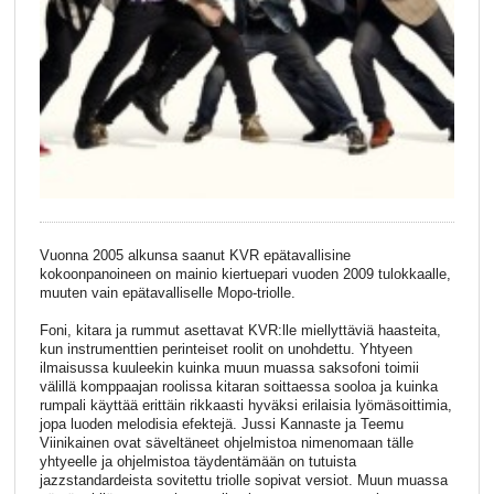
Vuonna 2005 alkunsa saanut KVR epätavallisine
kokoonpanoineen on mainio kiertuepari vuoden 2009 tulokkaalle,
muuten vain epätavalliselle Mopo-triolle.
Foni, kitara ja rummut asettavat KVR:lle miellyttäviä haasteita,
kun instrumenttien perinteiset roolit on unohdettu. Yhtyeen
ilmaisussa kuuleekin kuinka muun muassa saksofoni toimii
välillä komppaajan roolissa kitaran soittaessa sooloa ja kuinka
rumpali käyttää erittäin rikkaasti hyväksi erilaisia lyömäsoittimia,
jopa luoden melodisia efektejä. Jussi Kannaste ja Teemu
Viinikainen ovat säveltäneet ohjelmistoa nimenomaan tälle
yhtyeelle ja ohjelmistoa täydentämään on tutuista
jazzstandardeista sovitettu triolle sopivat versiot. Muun muassa