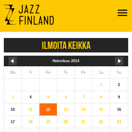
Menu
ILMOITA KEIKKA
Helmikuu 2014
Ma
Ti
Ke
To
Pe
La
Su
1
2
3
4
5
6
7
8
9
10
11
12
13
14
15
16
17
18
19
20
21
22
23