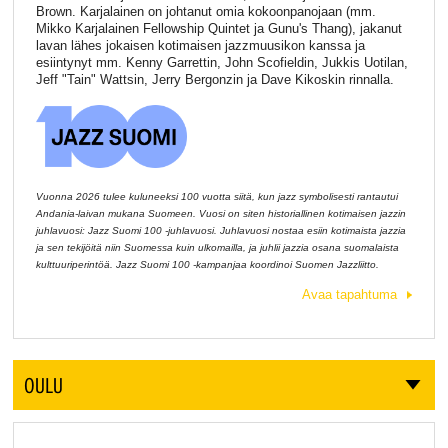
Brown. Karjalainen on johtanut omia kokoonpanojaan (mm.
Mikko Karjalainen Fellowship Quintet ja Gunu's Thang), jakanut
lavan lähes jokaisen kotimaisen jazzmuusikon kanssa ja
esiintynyt mm. Kenny Garrettin, John Scofieldin, Jukkis Uotilan,
Jeff "Tain" Wattsin, Jerry Bergonzin ja Dave Kikoskin rinnalla.
Vuonna 2026 tulee kuluneeksi 100 vuotta siitä, kun jazz symbolisesti rantautui
Andania-laivan mukana Suomeen. Vuosi on siten historiallinen kotimaisen jazzin
juhlavuosi: Jazz Suomi 100 -juhlavuosi. Juhlavuosi nostaa esiin kotimaista jazzia
ja sen tekijöitä niin Suomessa kuin ulkomailla, ja juhlii jazzia osana suomalaista
kulttuuriperintöä. Jazz Suomi 100 -kampanjaa koordinoi Suomen Jazzliitto.
Avaa tapahtuma
OULU