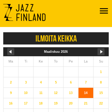
Menu
ILMOITA KEIKKA
Maaliskuu 2026
Ma
Ti
Ke
To
Pe
La
Su
1
2
3
4
5
6
7
8
9
10
11
12
13
14
15
16
17
18
19
20
21
22