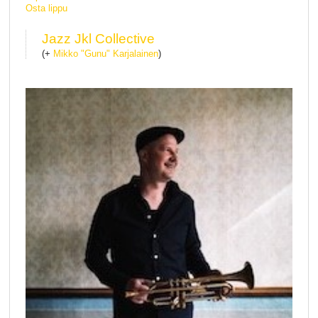
Osta lippu
Jazz Jkl Collective
(+
Mikko "Gunu" Karjalainen
)