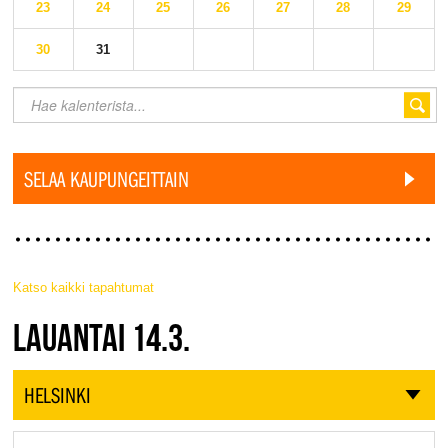
23
24
25
26
27
28
29
30
31
SELAA KAUPUNGEITTAIN
Katso kaikki tapahtumat
JAZZ FINLAND LIVE
LAUANTAI 14.3.
HELSINKI