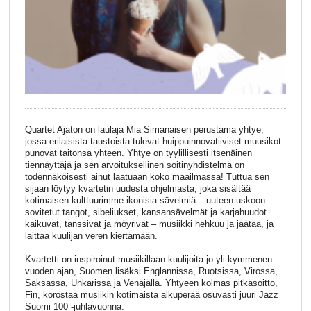
Quartet Ajaton on laulaja Mia Simanaisen perustama yhtye,
jossa erilaisista taustoista tulevat huippuinnovatiiviset muusikot
punovat taitonsa yhteen. Yhtye on tyylillisesti itsenäinen
tiennäyttäjä ja sen arvoituksellinen soitinyhdistelmä on
todennäköisesti ainut laatuaan koko maailmassa! Tuttua sen
sijaan löytyy kvartetin uudesta ohjelmasta, joka sisältää
kotimaisen kulttuurimme ikonisia sävelmiä – uuteen uskoon
sovitetut tangot, sibeliukset, kansansävelmät ja karjahuudot
kaikuvat, tanssivat ja möyrivät – musiikki hehkuu ja jäätää, ja
laittaa kuulijan veren kiertämään.
Kvartetti on inspiroinut musiikillaan kuulijoita jo yli kymmenen
vuoden ajan, Suomen lisäksi Englannissa, Ruotsissa, Virossa,
Saksassa, Unkarissa ja Venäjällä. Yhtyeen kolmas pitkäsoitto,
Fin, korostaa musiikin kotimaista alkuperää osuvasti juuri Jazz
Suomi 100 -juhlavuonna.