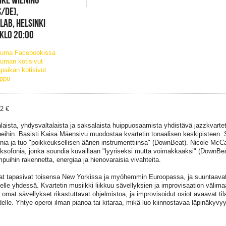
S/DE),
ELAB, HELSINKI
 KLO 20:00
tuma Facebookissa
uman kotisivut
paikan kotisivut
ippu
32 €
aista, yhdysvaltalaista ja saksalaista huippuosaamista yhdistävä jazzkvarte
beihin. Basisti Kaisa Mäensivu muodostaa kvartetin tonaalisen keskipisteen. 
onia ja tuo "poikkeuksellisen äänen instrumenttiinsa" (DownBeat). Nicole McC
aksofonia, jonka soundia kuvaillaan "lyyriseksi mutta voimakkaaksi" (DownBe
mpuihin rakennetta, energiaa ja hienovaraisia vivahteita.
jat tapasivat toisensa New Yorkissa ja myöhemmin Euroopassa, ja suuntaavat 
eelle yhdessä. Kvartetin musiikki liikkuu sävellyksien ja improvisaation välim
n omat sävellykset rikastuttavat ohjelmistoa, ja improvisoidut osiot avaavat tila
elle. Yhtye operoi ilman pianoa tai kitaraa, mikä luo kiinnostavaa läpinäkyv