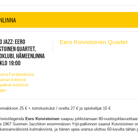
NLINNA
O JAZZ: EERO
Eero Koivistoinen Quartet
STOINEN QUARTET,
OKLUBI, HÄMEENLINNA
 KLO 19:00
tuma Facebookissa
uman kotisivut
paikan kotisivut
ippu
ennakkoon 25 € + toimituskulut / ovelta 27 € ja opiskelijat 15 €
onistilegenda
Eero Koivistoinen
saapuu juhlistamaan 80-vuotisjuhlavuottaan 
 1967 Suomen Jazzliiton ensimmäisen Yrjö-palkinnon saanut Koivistoinen o
 kansainvälisistä kulmakivistä, ja hänen upea uransa ulottuu 60-luvulta tähän 