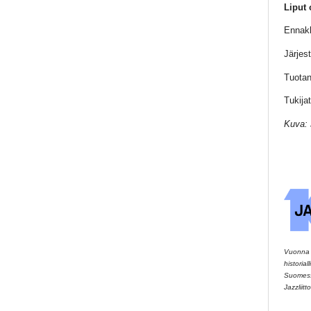
Liput 
Ennakk
Järjes
Tuotan
Tukija
Kuva: 
Vuonna 2
historia
Suomessa
Jazzliitto