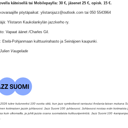
ovella käteisellä tai Mobilepaylla: 30 €, jäsenet 25 €, opisk. 15 €.
ovaraajille pöytäpaikat: ylistarojazz@outlook.com tai 050 5543964
täjä: Ylistaron Kaukolankylän jazzkerho ry.
to: Vapaat äänet /Charles Gil.
t: Etelä-Pohjanmaan kulttuurirahasto ja Seinäjoen kaupunki.
Julien Vaugelade
026 tulee kuluneeksi 100 vuotta siitä, kun jazz symbolisesti rantautui Andania-laivan mukana 
llinen kotimaisen jazzin juhlavuosi: Jazz Suomi 100 -juhlavuosi. Juhlavuosi nostaa esiin kotimaista ja
 kuin ulkomailla, ja juhlii jazzia osana suomalaista kulttuuriperintöä. Jazz Suomi 100 -kampanj
.