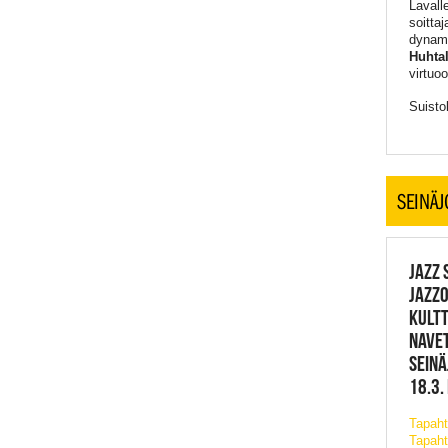
Lavall
soitta
dynami
Huhta
virtuo
Suisto
SEINÄJ
JAZZ
JAZZO
KULT
NAVET
SEINÄ
18.3.
Tapah
Tapaht