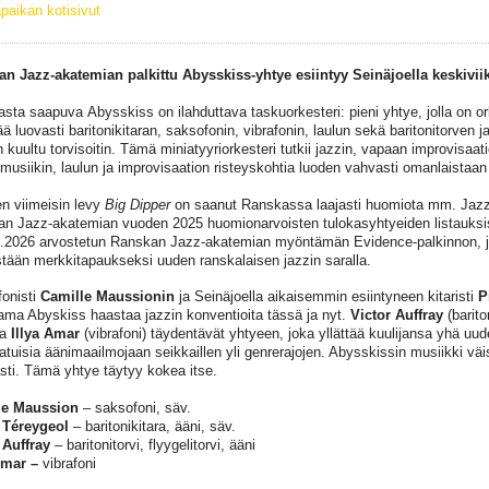
paikan kotisivut
n Jazz-akatemian palkittu Abysskiss-yhtye esiintyy Seinäjoella keskivii
sta saapuva Abysskiss on ilahduttava taskuorkesteri: pieni yhtye, jolla on ork
ä luovasti baritonikitaran, saksofonin, vibrafonin, laulun sekä baritonitorven 
n kuultu torvisoitin. Tämä miniatyyriorkesteri tutkii jazzin, vapaan improvisaat
musiikin, laulun ja improvisaation risteyskohtia luoden vahvasti omanlaistaan
n viimeisin levy
Big Dipper
on saanut Ranskassa laajasti huomiota mm. Jaz
n Jazz-akatemian vuoden 2025 huomionarvoisten tulokasyhtyeiden listauksis
3.2026 arvostetun Ranskan Jazz-akatemian myöntämän Evidence-palkinnon, 
stään merkkitapaukseksi uuden ranskalaisen jazzin saralla.
onisti
Camille Maussionin
ja Seinäjoella aikaisemmin esiintyneen kitaristi
P
ama Abyskiss haastaa jazzin konventioita tässä ja nyt.
Victor Auffray
(barito
ja
Illya Amar
(vibrafoni) täydentävät yhtyeen, joka yllättää kuulijansa yhä uud
aatuisia äänimaailmojaan seikkaillen yli genrerajojen. Abysskissin musiikki väi
asti. Tämä yhtye täytyy kokea itse.
le Maussion
– saksofoni, säv.
 Téreygeol
– baritonikitara, ääni, säv.
 Auffray
– baritonitorvi, flyygelitorvi, ääni
Amar –
vibrafoni