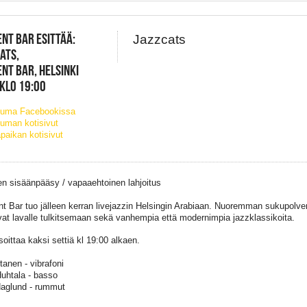
NT BAR ESITTÄÄ:
Jazzcats
ATS,
NT BAR, HELSINKI
 KLO 19:00
tuma Facebookissa
uman kotisivut
paikan kotisivut
en sisäänpääsy / vapaaehtoinen lahjoitus
t Bar tuo jälleen kerran livejazzin Helsingin Arabiaan. Nuoremman sukupolve
at lavalle tulkitsemaan sekä vanhempia että modernimpia jazzklassikoita.
soittaa kaksi settiä kl 19:00 alkaen.
rtanen - vibrafoni
uhtala - basso
aglund - rummut