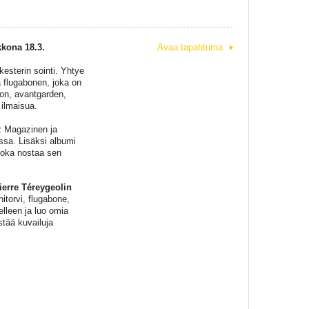
kkona 18.3.
Avaa tapahtuma
esterin sointi. Yhtye
ja flugabonen, joka on
ion, avantgarden,
 ilmaisua.
z Magazinen ja
sa. Lisäksi albumi
joka nostaa sen
ierre Téreygeolin
nitorvi, flugabone,
elleen ja luo omia
stää kuvailuja