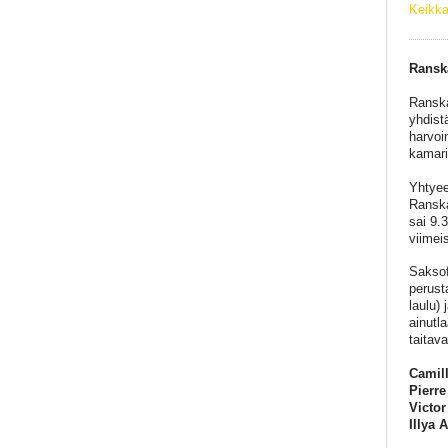
Keikka
Ranska
Ranska
yhdistä
harvoi
kamari
Yhtyee
Ranska
sai 9.
viimei
Saksof
perust
laulu) 
ainutl
taitav
Camil
Pierre
Victor
Illya 