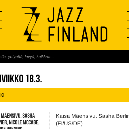
FINLAND LIVE
VIIKKO 18.3.
KI
 MÄENSIVU, SASHA
Kaisa Mäensivu, Sasha Berli
NER, NICOLE MCCABE,
(FI/US/DE)
KE WIENING