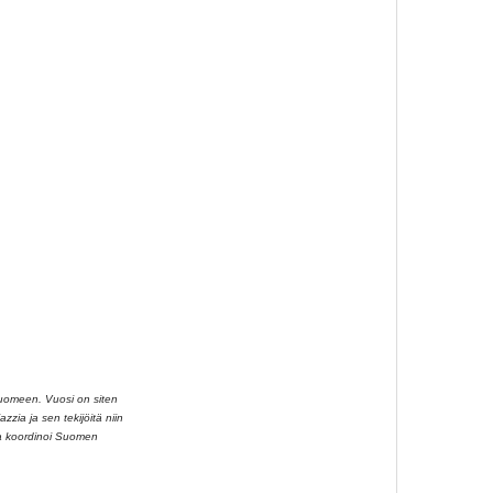
Suomeen. Vuosi on siten
zzia ja sen tekijöitä niin
aa koordinoi Suomen