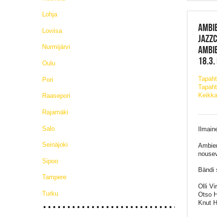
Lohja
AMBIE
Loviisa
JAZZC
Nurmijärvi
AMBIE
18.3.
Oulu
Tapah
Pori
Tapaht
Keikka
Raasepori
Rajamäki
Salo
Ilmain
Seinäjoki
Ambien
nousev
Sipoo
Bändi 
Tampere
Olli Vi
Turku
Otso H
Knut H