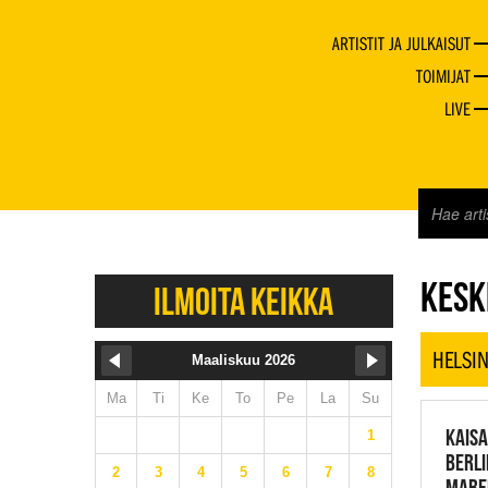
ARTISTIT JA JULKAISUT
TOIMIJAT
LIVE
JAZZ 
KESKI
ILMOITA KEIKKA
HELSIN
Maaliskuu 2026
Ma
Ti
Ke
To
Pe
La
Su
KAISA
1
BERLI
2
3
4
5
6
7
8
MAREI