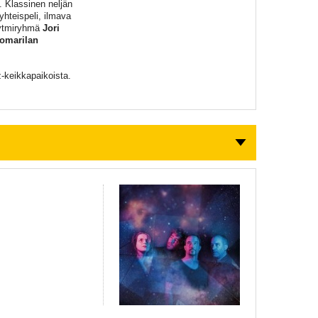
. Klassinen neljän
yhteispeli, ilmava
rytmiryhmä
Jori
uomarilan
-keikkapaikoista.