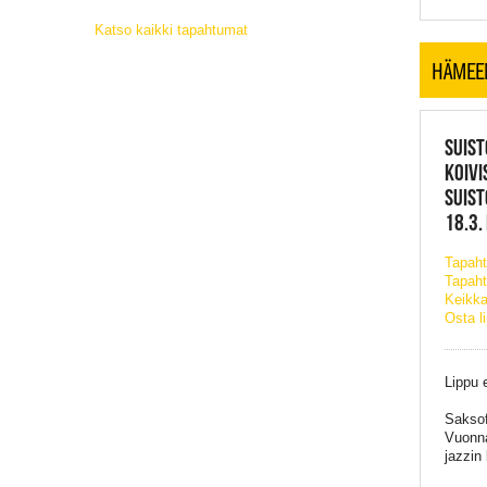
Katso kaikki tapahtumat
HÄMEE
SUIST
KOIVI
SUIST
18.3.
Tapah
Tapaht
Keikka
Osta l
Lippu 
Saksof
Vuonna
jazzin