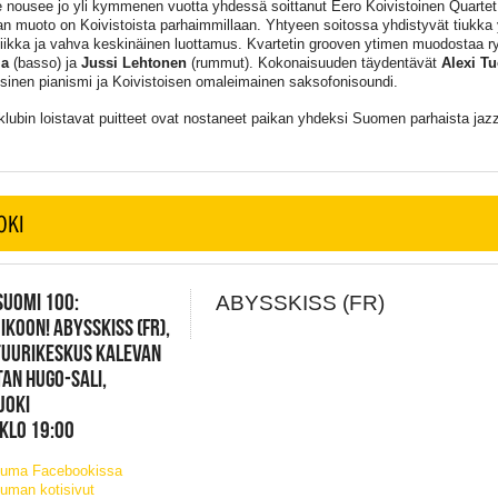
e nousee jo yli kymmenen vuotta yhdessä soittanut Eero Koivistoinen Quartet
jan muoto on Koivistoista parhaimmillaan. Yhtyeen soitossa yhdistyvät tiukka 
ikka ja vahva keskinäinen luottamus. Kvartetin grooven ytimen muodostaa 
la
(basso) ja
Jussi Lehtonen
(rummut). Kokonaisuuden täydentävät
Alexi T
osinen pianismi ja Koivistoisen omaleimainen saksofonisoundi.
klubin loistavat puitteet ovat nostaneet paikan yhdeksi Suomen parhaista jazz
OKI
 SUOMI 100:
ABYSSKISS (FR)
IKOON! ABYSSKISS (FR),
TUURIKESKUS KALEVAN
AN HUGO-SALI,
JOKI
 KLO 19:00
tuma Facebookissa
uman kotisivut