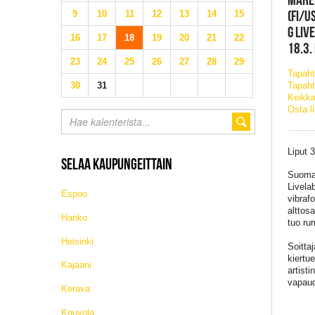
(FI/U
9
10
11
12
13
14
15
G LIV
16
17
18
19
20
21
22
18.3.
23
24
25
26
27
28
29
Tapah
30
31
Tapaht
Keikka
Osta l
Liput 
SELAA KAUPUNGEITTAIN
Suomal
Livela
Espoo
vibraf
alttos
Hanko
tuo ru
Helsinki
Soitta
kiertu
Kajaani
artisti
vapaud
Kerava
Kouvola