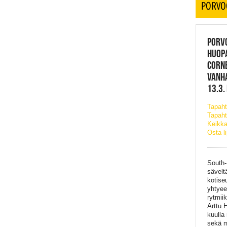
PORVO
PORVO
HUOP
CORN
VANH
13.3.
Tapah
Tapaht
Keikka
Osta l
South-
sävelt
kotise
yhtyee
rytmii
Arttu 
kuulla
sekä m