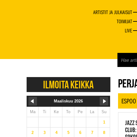
ARTISTIT JA JULKAISUT
TOIMIJAT
LIVE
JAZZ 
PERJA
ILMOITA KEIKKA
ESPOO
Maaliskuu 2026
Ma
Ti
Ke
To
Pe
La
Su
JAZZ 
1
CLUB:
2
3
4
5
6
7
8
SOKOS