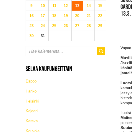
GARDE
9
10
11
12
13
14
15
13.3.
16
17
18
19
20
21
22
23
24
25
26
27
28
29
30
31
Vapaa
Musiik
Jazzli
SELAA KAUPUNGEITTAIN
käsitt
jameih
Espoo
Luotsi
kattau
Hanko
jazzyl
histor
Helsinki
kompas
Kajaani
Luotsi
Matts
Kerava
pienem
Suuta
Kouvola