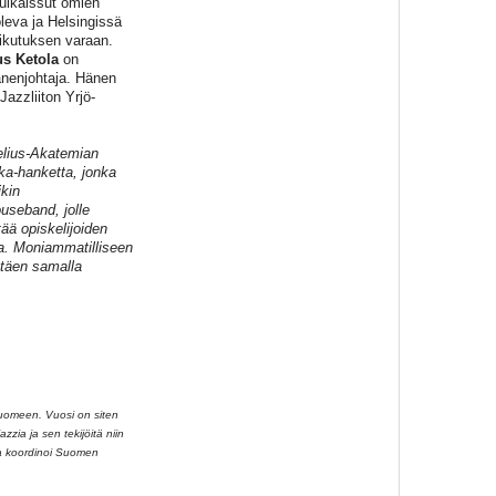
julkaissut omien
leva ja Helsingissä
aikutuksen varaan.
s Ketola
on
änenjohtaja. Hänen
azzliiton Yrjö-
elius-Akatemian
ka-hanketta, jonka
kin
useband, jolle
tää opiskelijoiden
ja. Moniammatilliseen
stäen samalla
Suomeen. Vuosi on siten
zzia ja sen tekijöitä niin
aa koordinoi Suomen