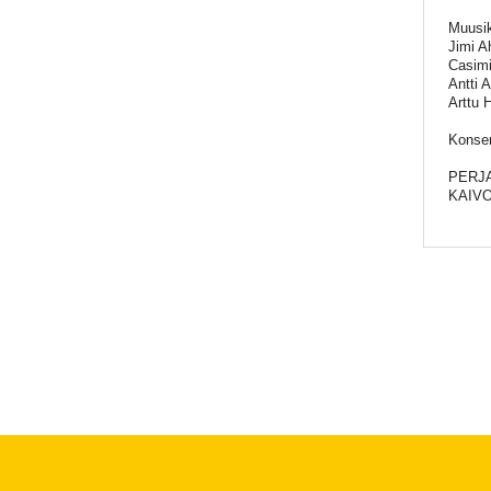
Muusik
Jimi A
Casimi
Antti 
Arttu 
Konser
PERJA
KAIVO