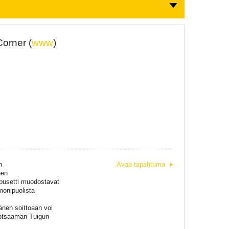
orner (
www
)
n
Avaa tapahtuma
nen
pusetti muodostavat
monipuolista
änen soittoaan voi
luotsaaman Tuigun