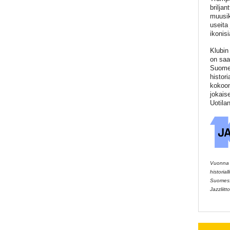
brilja
muusik
useita
ikonisi
Klubin
on saa
Suomen
histor
kokoon
jokais
Uotila
Vuonna 2
historia
Suomessa
Jazzliitto