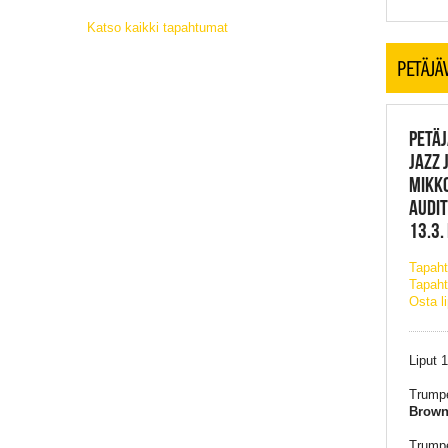
Katso kaikki tapahtumat
PETÄJÄ
PETÄJ
JAZZ 
MIKKO
AUDIT
13.3.
Tapah
Tapaht
Osta l
Liput 
Trumpe
Brown
Trumpe