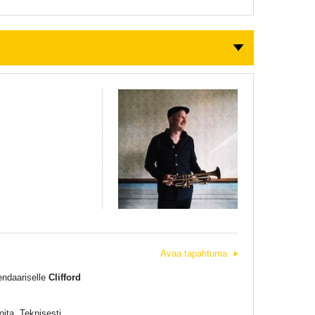
Avaa tapahtuma
gendaariselle
Clifford
ita. Teknisesti