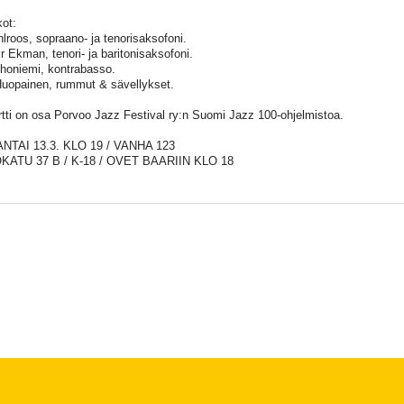
ot:
hlroos, sopraano- ja tenorisaksofoni.
r Ekman, tenori- ja baritonisaksofoni.
Ahoniemi, kontrabasso.
Huopainen, rummut & sävellykset.
tti on osa Porvoo Jazz Festival ry:n Suomi Jazz 100-ohjelmistoa.
NTAI 13.3. KLO 19 / VANHA 123
KATU 37 B / K-18 / OVET BAARIIN KLO 18