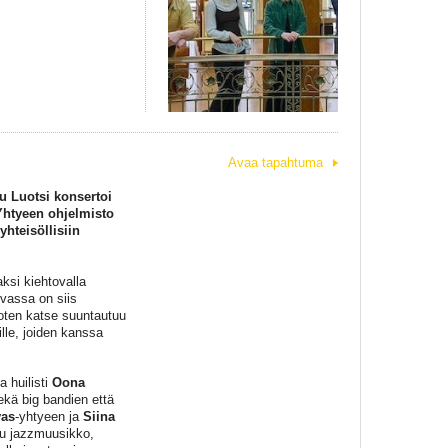
Avaa tapahtuma
u Luotsi konsertoi
 Yhtyeen ohjelmisto
yhteisöllisiin
ksi kiehtovalla
vassa on siis
joten katse suuntautuu
lle, joiden kanssa
a huilisti
Oona
kä big bandien että
as
-yhtyeen ja
Siina
tu jazzmuusikko,