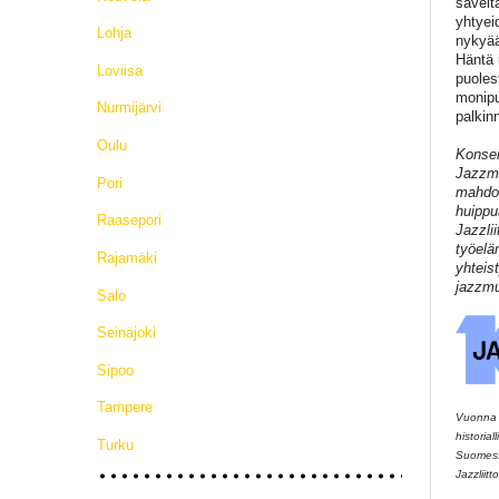
sävelt
yhtyei
Lohja
nykyää
Häntä 
Loviisa
puole
monipu
Nurmijärvi
palkin
Oulu
Konser
Jazzmu
Pori
mahdol
huippu
Raasepori
Jazzli
työelä
Rajamäki
yhteis
jazzmu
Salo
Seinäjoki
Sipoo
Tampere
Vuonna 2
historia
Turku
Suomessa
Jazzliitto