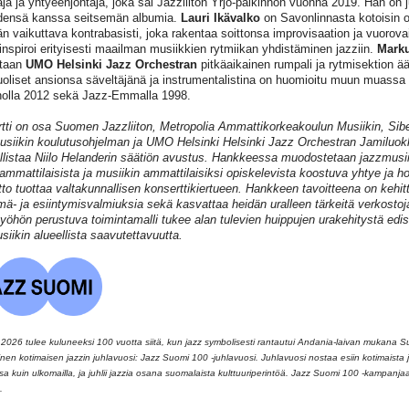
äjä ja yhtyeenjohtaja, joka sai Jazzliiton Yrjö-palkinnon vuonna 2019. Hän on 
densä kanssa seitsemän albumia.
Lauri Ikävalko
on Savonlinnasta kotoisin o
n vaikuttava kontrabasisti, joka rakentaa soittonsa improvisaation ja vuorov
inspiroi erityisesti maailman musiikkien rytmiikan yhdistäminen jazziin.
Marku
staan
UMO Helsinki Jazz Orchestran
pitkäaikainen rumpali ja rytmisektion ä
oliset ansionsa säveltäjänä ja instrumentalistina on huomioitu muun muassa J
nolla 2012 sekä Jazz-Emmalla 1998.
tti on osa Suomen Jazzliiton, Metropolia Ammattikorkeakoulun Musiikin, Sib
siikin koulutusohjelman ja UMO Helsinki Helsinki Jazz Orchestran Jamiluok
listaa Niilo Helanderin säätiön avustus. Hankkeessa muodostetaan jazzmusii
ammattilaisista ja musiikin ammattilaisiksi opiskelevista koostuva yhtye ja ho
itto tuottaa valtakunnallisen konserttikiertueen. Hankkeen tavoitteena on kehit
mä- ja esiintymisvalmiuksia sekä kasvattaa heidän uralleen tärkeitä verkosto
työhön perustuva toimintamalli tukee alan tulevien huippujen urakehitystä edi
siikin alueellista saavutettavuutta.
026 tulee kuluneeksi 100 vuotta siitä, kun jazz symbolisesti rantautui Andania-laivan mukana 
llinen kotimaisen jazzin juhlavuosi: Jazz Suomi 100 -juhlavuosi. Juhlavuosi nostaa esiin kotimaista ja
 kuin ulkomailla, ja juhlii jazzia osana suomalaista kulttuuriperintöä. Jazz Suomi 100 -kampanj
.