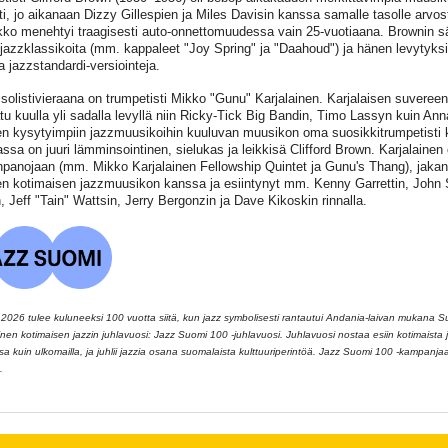
ntti, jo aikanaan Dizzy Gillespien ja Miles Davisin kanssa samalle tasolle arvos
ko menehtyi traagisesti auto-onnettomuudessa vain 25-vuotiaana. Brownin s
 jazzklassikoita (mm. kappaleet "Joy Spring" ja "Daahoud") ja hänen levytyksi
a jazzstandardi-versiointeja.
 solistivieraana on trumpetisti Mikko "Gunu" Karjalainen. Karjalaisen suvereenia
tu kuulla yli sadalla levyllä niin Ricky-Tick Big Bandin, Timo Lassyn kuin An
 kysytyimpiin jazzmuusikoihin kuuluvan muusikon oma suosikkitrumpetisti 
iassa on juuri lämminsointinen, sielukas ja leikkisä Clifford Brown. Karjalainen
panojaan (mm. Mikko Karjalainen Fellowship Quintet ja Gunu's Thang), jakan
en kotimaisen jazzmuusikon kanssa ja esiintynyt mm. Kenny Garrettin, John S
n, Jeff "Tain" Wattsin, Jerry Bergonzin ja Dave Kikoskin rinnalla.
026 tulee kuluneeksi 100 vuotta siitä, kun jazz symbolisesti rantautui Andania-laivan mukana 
llinen kotimaisen jazzin juhlavuosi: Jazz Suomi 100 -juhlavuosi. Juhlavuosi nostaa esiin kotimaista ja
 kuin ulkomailla, ja juhlii jazzia osana suomalaista kulttuuriperintöä. Jazz Suomi 100 -kampanj
.