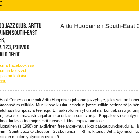
O
O JAZZ CLUB: ARTTU
Arttu Huopainen South-East C
AINEN SOUTH-EAST
ER,
A 123, PORVOO
 KLO 19:00
tuma Facebookissa
uman kotisivut
paikan kotisivut
ippu
East Corner on rumpali Arttu Huopaisen johtama jazzyhtye, joka soittaa häne
ämäänsä musiikkia. Musiikissa kuuluu sekoitus jazzmusiikin perinnettä ja hä
udultaan kumpuavia teemoja. Eri saksofonien yhdistelmä, kontrabasso ja rum
n, joka soi ilmavasti tarjoillen monenlaisia sointivärejä. Kappaleissa esiintyy 
kkaa, laulavia teemoja sekä runsaasti tilaa improvisaatiolle.
Huopainen (s.1998) on aktiivinen freelancer-muusikko pääkaupunkiseudulla. H
 mm. Sointi Jazz Orchestran, Syskofrenian, TRI-:n, kitaristi Juha Björnisen 
onien muiden yhtyeiden riveissä.