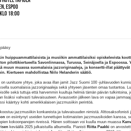
N, ESPOO
 KLO 18:00
 pääsy
in huippuammattilaisista ja musiikin ammattilaisiksi opiskelevista koott
iton pilottikiertueella Savonlinnassa, Turussa, Seinäjoella ja Espoossa.
ää muun muassa suomalaisia jazzoriginaaleja, ja konsertti-illat päättyvät 
in. Kiertueen mahdollistaa Niilo Helanderin säätiö.
on uunituore yhtye, joka avaa illan jamit Jazz Suomi 100 -juhlavuoden kunnia
ksella suomalaisia jazzoriginaaleja sekä yhtyeen jäsenten omaa tuotantoa. Lu
eisölle sekä tuttuja että harvemmin kuultuja helmiä tämän päivän tulkintoina, 
ian lisäksi vahvasti tulevaisuuteen. Avaussetin jälkeen lava on vapaa jammaaji
si kääntyy kohti amerikkalaisen jazzmusiikin perintöä.
 koostuu jazzmusiikin konkareista ja tulevaisuuden nimistä. Alttosaksofonisti j
son
on esiintynyt useiden tunnettujen kotimaisten jazzmuusikoiden kanssa, se
pien kokoonpanojen riveissä. Hänen soittoaan voi kuulla muun muassa
Kanv
risen
keväällä 2025 julkaistuilla albumeilla. Pianisti
Riitta Paakki
on arvostet