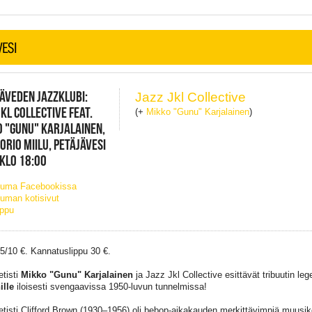
VESI
ÄVEDEN JAZZKLUBI:
Jazz Jkl Collective
JKL COLLECTIVE FEAT.
(+
Mikko "Gunu" Karjalainen
)
 "GUNU" KARJALAINEN,
ORIO MIILU, PETÄJÄVESI
 KLO 18:00
tuma Facebookissa
uman kotisivut
ippu
15/10 €. Kannatuslippu 30 €.
tisti
Mikko "Gunu" Karjalainen
ja Jazz Jkl Collective esittävät tribuutin le
ille
iloisesti svengaavissa 1950-luvun tunnelmissa!
tisti Clifford Brown (1930–1956) oli bebop-aikakauden merkittävimpiä muusiko