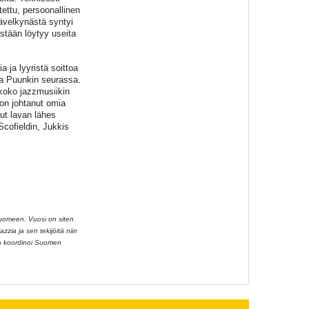
tettu, persoonallinen
ävelkynästä syntyi
stään löytyy useita
 ja lyyristä soittoa
na Puunkin seurassa.
koko jazzmusiikin
 on johtanut omia
ut lavan lähes
cofieldin, Jukkis
Suomeen. Vuosi on siten
zzia ja sen tekijöitä niin
aa koordinoi Suomen