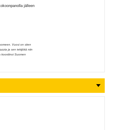
okoonpanolla jälleen
Suomeen. Vuosi on siten
zzia ja sen tekijöitä niin
aa koordinoi Suomen