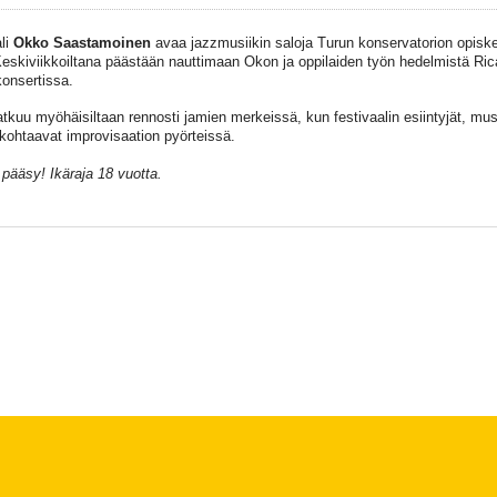
li
Okko Saastamoinen
avaa jazzmusiikin saloja Turun konservatorion opiskelij
Keskiviikkoiltana päästään nauttimaan Okon ja oppilaiden työn hedelmistä Ric
konsertissa.
atkuu myöhäisiltaan rennosti jamien merkeissä, kun festivaalin esiintyjät, musii
 kohtaavat improvisaation pyörteissä.
pääsy! Ikäraja 18 vuotta.