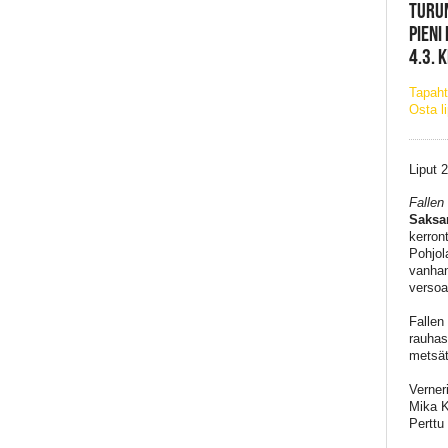
TURUN
PIENI
4.3. 
Tapaht
Osta l
Liput 
Fallen
Saksa
kerron
Pohjol
vanhan
versoa
Fallen
rauhas
metsät
Verner
Mika K
Perttu