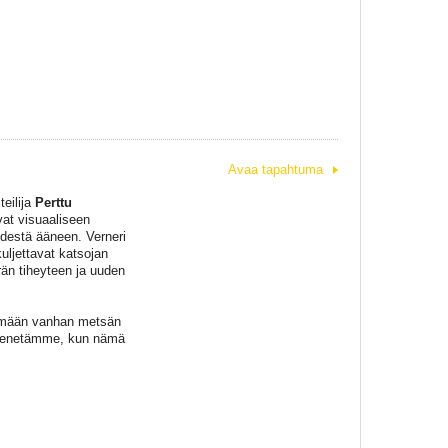
Avaa tapahtuma
teilija
Perttu
vat visuaaliseen
ydestä ääneen. Verneri
uljettavat katsojan
n tiheyteen ja uuden
pymään vanhan metsän
 menetämme, kun nämä