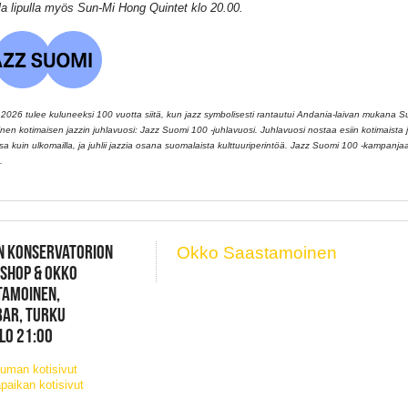
a lipulla myös Sun-Mi Hong Quintet klo 20.00.
026 tulee kuluneeksi 100 vuotta siitä, kun jazz symbolisesti rantautui Andania-laivan mukana 
llinen kotimaisen jazzin juhlavuosi: Jazz Suomi 100 -juhlavuosi. Juhlavuosi nostaa esiin kotimaista ja
 kuin ulkomailla, ja juhlii jazzia osana suomalaista kulttuuriperintöä. Jazz Suomi 100 -kampanj
.
N KONSERVATORION
Okko Saastamoinen
SHOP & OKKO
TAMOINEN,
BAR, TURKU
KLO 21:00
uman kotisivut
paikan kotisivut