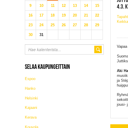
4.3. 
9
10
11
12
13
14
15
16
17
18
19
20
21
22
Tapaht
Keikka
23
24
25
26
27
28
29
30
31
Vapaa
Suomal
Juttik
SELAA KAUPUNGEITTAIN
Aki H
musiik
Espoo
ja Sté
huippu
Hanko
Ryhmä 
Helsinki
sekoitt
jousi- 
Kajaani
Kerava
Kouvola