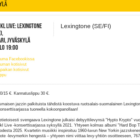
YLÄ
JKL LIVE: LEXINGTONE
Lexingtone (SE/FI)
),
RI, JYVÄSKYLÄ
KLO 19:00
tuma Facebookissa
uman kotisivut
paikan kotisivut
ippu
20/15 €. Kannatuslippu 30 €.
smaisen jazzin palkituista tähdistä koostuva ruotsalais-suomalainen Lexington
konserttisarjassa tuoreella kokoonpanollaan!
etietoisesti svengaava Lexingtone julkaisi debyyttilevynsä "Hypto Krypto" vuo
kl Live -konserttisarjassa syksyllä 2021. Yhtyeen kolmas albumi "Hard Bop T
odesta 2025. Kvartetin musiikki inspiroituu 1960-luvun New Yorkin jazzskenes
ote -levymerkin hengestä – yhtyeen nimi viittaa levy-yhtiön osoitteeseen, 76