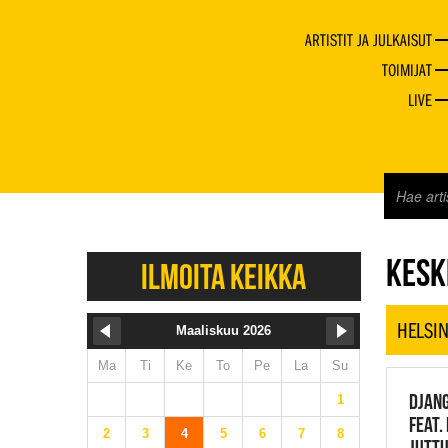
ARTISTIT JA JULKAISUT
TOIMIJAT
LIVE
JAZZ 
KESKI
ILMOITA KEIKKA
HELSIN
Maaliskuu 2026
Ma
Ti
Ke
To
Pe
La
Su
DJANG
1
FEAT.
2
3
4
5
6
7
8
JUTTU