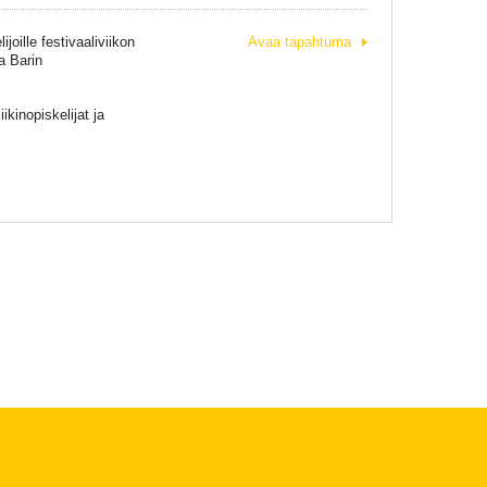
oille festivaaliviikon
Avaa tapahtuma
a Barin
kinopiskelijat ja