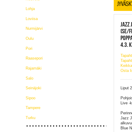
JYVÄSK
Lohja
Loviisa
JAZZ 
Nurmijärvi
(SE/FI
POPPA
Oulu
4.3. 
Pori
Tapah
Raasepori
Tapaht
Keikka
Rajamäki
Osta l
Salo
Seinäjoki
Liput 
Sipoo
Pohjoi
Live -
Tampere
Perinn
Turku
Jazz J
alkuvu
Blue N