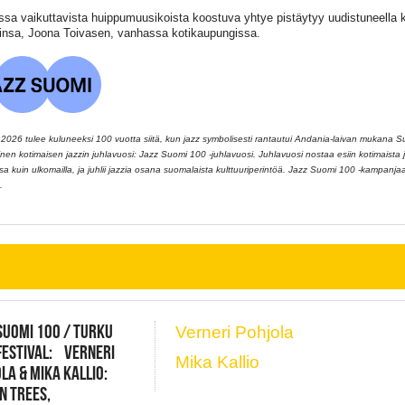
ssa vaikuttavista huippumuusikoista koostuva yhtye pistäytyy uudistuneella k
tinsa, Joona Toivasen, vanhassa kotikaupungissa.
026 tulee kuluneeksi 100 vuotta siitä, kun jazz symbolisesti rantautui Andania-laivan mukana 
llinen kotimaisen jazzin juhlavuosi: Jazz Suomi 100 -juhlavuosi. Juhlavuosi nostaa esiin kotimaista ja
 kuin ulkomailla, ja juhlii jazzia osana suomalaista kulttuuriperintöä. Jazz Suomi 100 -kampanj
.
SUOMI 100 / TURKU
Verneri Pohjola
FESTIVAL: VERNERI
Mika Kallio
LA & MIKA KALLIO:
N TREES,