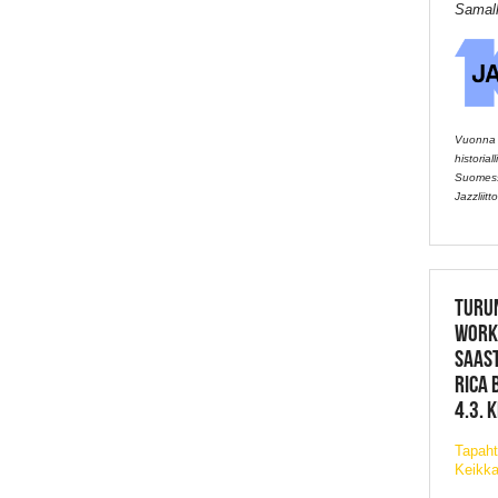
Samall
Vuonna 2
historia
Suomessa
Jazzliitto
TURU
WORK
SAAS
RICA 
4.3. 
Tapaht
Keikka