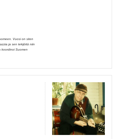
Suomeen. Vuosi on siten
zzia ja sen tekijöitä niin
aa koordinoi Suomen