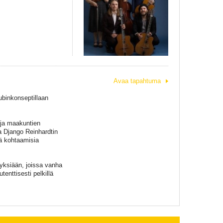
Avaa tapahtuma
binkonseptillaan
 ja maakuntien
ta Django Reinhardtin
iä kohtaamisia
yksiään, joissa vanha
tenttisesti pelkillä