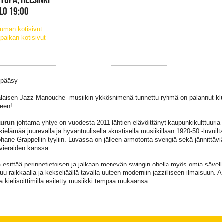
KLO 19:00
uman kotisivut
paikan kotisivut
 pääsy
aisen Jazz Manouche -musiikin ykkösnimenä tunnettu ryhmä on palannut klu
seen!
aurun
johtama yhtye on vuodesta 2011 lähtien elävöittänyt kaupunkikulttuuria
kielämää juurevalla ja hyväntuulisella akustisella musiikillaan 1920-50 -luvuil
phane Grappellin tyyliin. Luvassa on jälleen armotonta svengiä sekä jännittäv
vieraiden kanssa.
esittää perinnetietoisen ja jalkaan menevän swingin ohella myös omia sävell
uu raikkaalla ja kekseliäällä tavalla uuteen moderniin jazzilliseen ilmaisuun. Au
ja kielisoittimilla esitetty musiikki tempaa mukaansa.