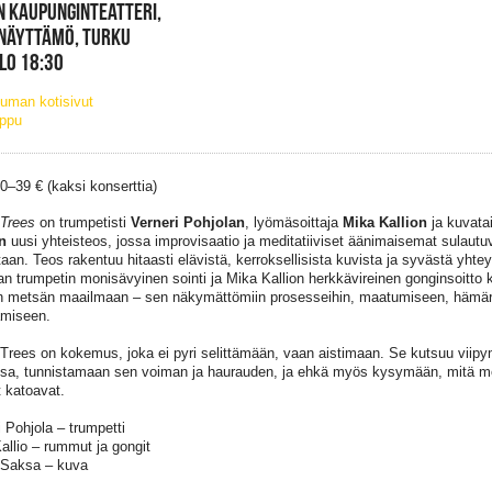
 KAUPUNGINTEATTERI,
 NÄYTTÄMÖ, TURKU
KLO 18:30
uman kotisivut
ippu
20–39 € (kaksi konserttia)
 Trees
on trumpetisti
Verneri Pohjolan
, lyömäsoittaja
Mika Kallion
ja kuvatai
n
uusi yhteisteos, jossa improvisaatio ja meditatiiviset äänimaisemat sulautu
taan. Teos rakentuu hitaasti elävistä, kerroksellisista kuvista ja syvästä yhte
an trumpetin monisävyinen sointi ja Mika Kallion herkkävireinen gonginsoitto k
 metsän maailmaan – sen näkymättömiin prosesseihin, maatumiseen, hämärä
miseen.
 Trees on kokemus, joka ei pyri selittämään, vaan aistimaan. Se kutsuu vii
sa, tunnistamaan sen voiman ja haurauden, ja ehkä myös kysymään, mitä
 katoavat.
i Pohjola – trumpetti
allio – rummut ja gongit
 Saksa – kuva