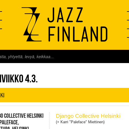
FINLAND LIVE
VIIKKO 4.3.
KI
O COLLECTIVE HELSINKI
Django Collective Helsinki
 PALEFACE,
(+ Karri "Paleface" Miettinen)
TUPA, HELSINKI