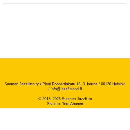
Suomen Jazzliitto ry / Pieni Roobertinkatu 16, 3. kerros / 00120 Helsinki
/
info@jazzfinland.fi
© 2013–2026 Suomen Jazzliitto
Sivusto
:
Tero Ahonen
Saavutettavuusseloste