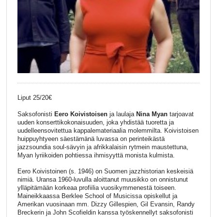
Liput 25/20€
Saksofonisti
Eero Koivistoisen
ja laulaja
Nina Myan
tarjoavat
uuden konserttikokonaisuuden, joka yhdistää tuoretta ja
uudelleensovitettua kappalemateriaalia molemmilta. Koivistoisen
huippuyhtyeen säestämänä luvassa on perinteikästä
jazzsoundia soul-sävyin ja afrikkalaisin rytmein maustettuna,
Myan lyriikoiden pohtiessa ihmisyyttä monista kulmista.
Eero Koivistoinen (s. 1946) on Suomen jazzhistorian keskeisiä
nimiä. Uransa 1960-luvulla aloittanut muusikko on onnistunut
ylläpitämään korkeaa profiilia vuosikymmenestä toiseen.
Maineikkaassa Berklee School of Musicissa opiskellut ja
Amerikan vuosinaan mm. Dizzy Gillespien, Gil Evansin, Randy
Breckerin ja John Scofieldin kanssa työskennellyt saksofonisti