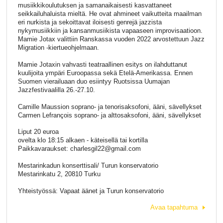
musiikkikoulutuksen ja samanaikaisesti kasvattaneet
seikkailuhaluista mieltä. He ovat ahmineet vaikutteita maailman
eri nurkista ja sekoittavat iloisesti genrejä jazzista
nykymusiikkiin ja kansanmusiikista vapaaseen improvisaatioon.
Mamie Jotax valittiin Ranskassa vuoden 2022 arvostettuun Jazz
Migration -kiertueohjelmaan.
Mamie Jotaxin vahvasti teatraallinen esitys on ilahduttanut
kuulijoita ympäri Euroopassa sekä Etelä-Amerikassa. Ennen
Suomen vierailuaan duo esiintyy Ruotsissa Uumajan
Jazzfestivaalilla 26.-27.10.
Camille Maussion soprano- ja tenorisaksofoni, ääni, sävellykset
Carmen Lefrançois soprano- ja alttosaksofoni, ääni, sävellykset
Liput 20 euroa
ovelta klo 18:15 alkaen - käteisellä tai kortilla
Paikkavaraukset: charlesgil22@gmail.com
Mestarinkadun konserttisali/ Turun konservatorio
Mestarinkatu 2, 20810 Turku
Yhteistyössä: Vapaat äänet ja Turun konservatorio
Avaa tapahtuma