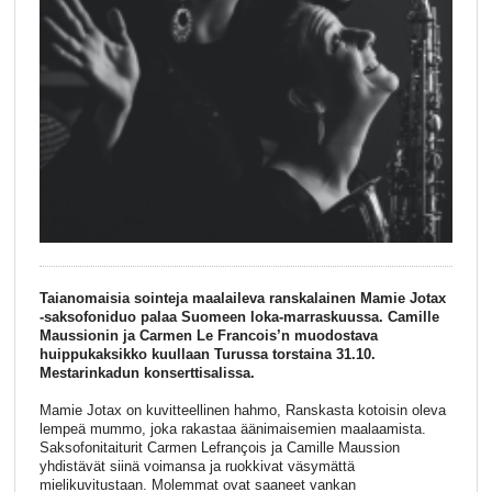
Taianomaisia sointeja maalaileva ranskalainen Mamie Jotax
-saksofoniduo palaa Suomeen loka-marraskuussa. Camille
Maussionin ja Carmen Le Francois’n muodostava
huippukaksikko kuullaan Turussa torstaina 31.10.
Mestarinkadun konserttisalissa.
Mamie Jotax on kuvitteellinen hahmo, Ranskasta kotoisin oleva
lempeä mummo, joka rakastaa äänimaisemien maalaamista.
Saksofonitaiturit Carmen Lefrançois ja Camille Maussion
yhdistävät siinä voimansa ja ruokkivat väsymättä
mielikuvitustaan. Molemmat ovat saaneet vankan