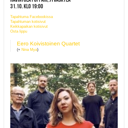
31.10. KLO 19:00
Tapahtuma Facebookissa
Tapahtuman kotisivut
Keikkapaikan kotisivut
Osta lippu
Eero Koivistoinen Quartet
(+
Nina Mya
)