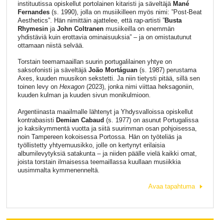
instituutissa opiskellut portolainen kitaristi ja säveltäjä
Mané
Fernandes
(s. 1990), jolla on musiikilleen myös nimi: ”Post-Beat
Aesthetics”. Hän nimittäin ajattelee, että rap-artisti ”
Busta
Rhymesin
ja
John Coltranen
musiikeilla on enemmän
yhdistäviä kuin erottavia ominaisuuksia” – ja on omistautunut
ottamaan niistä selvää.
Torstain teemamaaillan suurin portugalilainen yhtye on
saksofonisti ja säveltäjä
João Mortáguan
(s. 1987) perustama
Axes, kuuden muusikon sekstetti. Ja niin tietysti pitää, sillä sen
toinen levy on
Hexagon
(2023), jonka nimi viittaa heksagoniin,
kuuden kulman ja kuuden sivun monikulmioon.
Argentiinasta maailmalle lähtenyt ja Yhdysvalloissa opiskellut
kontrabasisti
Demian Cabaud
(s. 1977) on asunut Portugalissa
jo kaksikymmentä vuotta ja siitä suurimman osan pohjoisessa,
noin Tampereen kokoisessa Portossa. Hän on työteliäs ja
työllistetty yhtyemuusikko, jolle on kertynyt erilaisia
albumilevytyksiä satakunta – ja niiden päälle vielä kaikki omat,
joista torstain ilmaisessa teemaillassa kuullaan musiikkia
uusimmalta kymmenenneltä.
Avaa tapahtuma