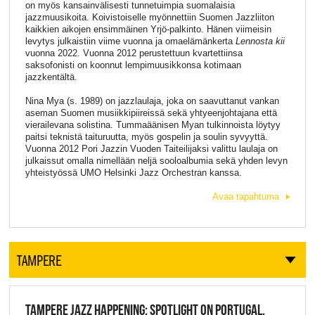
on myös kansainvälisesti tunnetuimpia suomalaisia
jazzmuusikoita. Koivistoiselle myönnettiin Suomen Jazzliiton
kaikkien aikojen ensimmäinen Yrjö-palkinto. Hänen viimeisin
levytys julkaistiin viime vuonna ja omaelämänkerta
Lennosta kii
vuonna 2022. Vuonna 2012 perustettuun kvartettiinsa
saksofonisti on koonnut lempimuusikkonsa kotimaan
jazzkentältä.
Nina Mya (s. 1989) on jazzlaulaja, joka on saavuttanut vankan
aseman Suomen musiikkipiireissä sekä yhtyeenjohtajana että
vierailevana solistina. Tummaäänisen Myan tulkinnoista löytyy
paitsi teknistä taituruutta, myös gospelin ja soulin syvyyttä.
Vuonna 2012 Pori Jazzin Vuoden Taiteilijaksi valittu laulaja on
julkaissut omalla nimellään neljä sooloalbumia sekä yhden levyn
yhteistyössä UMO Helsinki Jazz Orchestran kanssa.
Avaa tapahtuma
TAMPERE
TAMPERE JAZZ HAPPENING: SPOTLIGHT ON PORTUGAL,