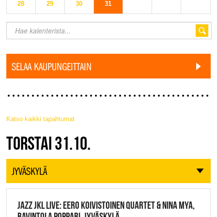
28
29
30
31
SELAA KAUPUNGEITTAIN
Katso kaikki tapahtumat
JAZZ FINLAND LIVE
TORSTAI 31.10.
JYVÄSKYLÄ
JAZZ JKL LIVE: EERO KOIVISTOINEN QUARTET & NINA MYA,
RAVINTOLA POPPARI, JYVÄSKYLÄ