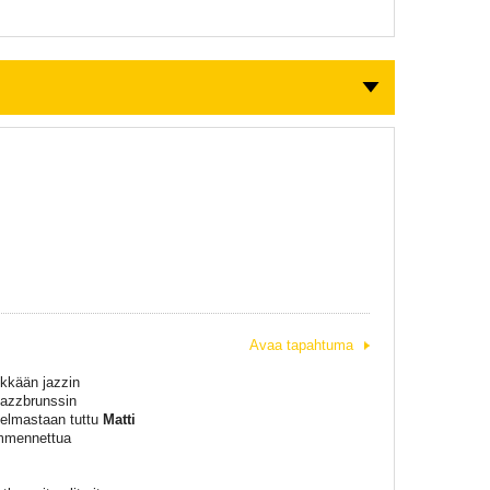
Avaa tapahtuma
ikkään jazzin
jazzbrunssin
jelmastaan tuttu
Matti
ammennettua