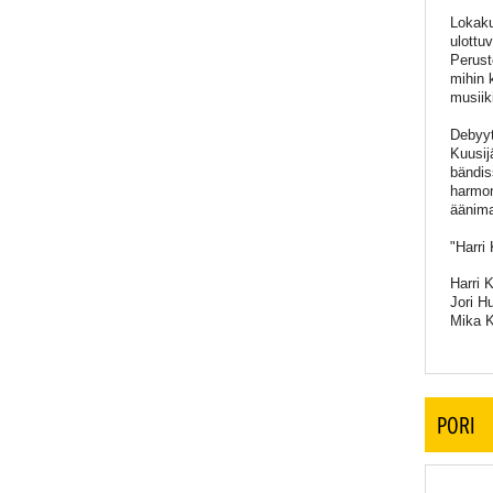
Lokaku
ulottu
Peruste
mihin 
musiik
Debyyt
Kuusij
bändis
harmon
äänim
"Harri
Harri 
Jori H
Mika K
PORI