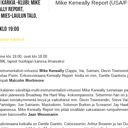
I KARKIA -KLUBI: MIKE
Mike Keneally Report (USA/F
LLY REPORT,
 MIES-LAULUN TALO,
 KLO 19:00
uman kotisivut
me klo 19.00, ovet klo 18.00
 39€, lapset huoltajan kanssa ilmaiseksi
nstrumentalisti-virtuoosi
Mike Keneally
(Zappa, Vai, Satriani, Devin Townsen
ertaa Poriin. Erikoisvieraana Keneally Report -triolla on mm. Gentle Giantista 
umpali
Malcolm Mortimore
.
kalainen säveltäjä-multi-instrumentalisti-virtuoosi Mike Keneally tunnetaan p
seksi jääneestä Broadway the Hard Way -kokoonpanosta. Sittemmin hän on jul
kiaan toistakymmentä levyä ja vaikuttanut mm. Devin Townsendin, Steve Vain
artridgen, Joe Satrianin, Mastodonin, Solomon Burken ja Screamin' Jay Haw
panoissa. Mike Keneally Report trio pitää sisällään saksalaisen rumpuihmee
isen bassovelho
Jaan Wessmanin
.
alivieraana keikalla on Gentle Giantin, Colosseumin, Arthur Brownin ja Ian D