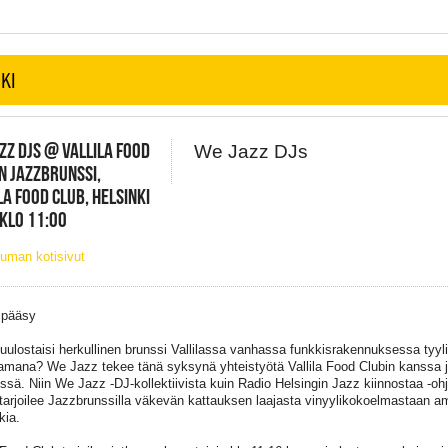
KI
ZZ DJS @ VALLILA FOOD
We Jazz DJs
N JAZZBRUNSSI,
LA FOOD CLUB, HELSINKI
 KLO 11:00
uman kotisivut
 pääsy
kuulostaisi herkullinen brunssi Vallilassa vanhassa funkkisrakennuksessa tyyl
mana? We Jazz tekee tänä syksynä yhteistyötä Vallila Food Clubin kanssa 
ssä. Niin We Jazz -DJ-kollektiivista kuin Radio Helsingin Jazz kiinnostaa -oh
tarjoilee Jazzbrunssilla väkevän kattauksen laajasta vinyylikokoelmastaan 
kia.