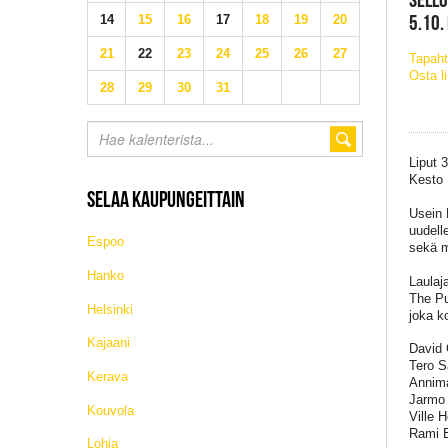
5.10.
14
15
16
17
18
19
20
21
22
23
24
25
26
27
Tapaht
Osta l
28
29
30
31
Liput 
Kesto 
SELAA KAUPUNGEITTAIN
Usein 
uudell
Espoo
sekä m
Hanko
Laulaj
The Pu
Helsinki
joka k
Kajaani
David 
Tero Sa
Kerava
Annima
Jarmo J
Kouvola
Ville 
Rami E
Lohja