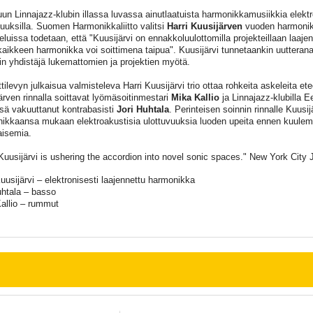
un Linnajazz-klubin illassa luvassa ainutlaatuista harmonikkamusiikkia elektro
vuuksilla. Suomen Harmonikkaliitto valitsi
Harri Kuusijärven
vuoden harmonikka
luissa todetaan, että "Kuusijärvi on ennakkoluulottomilla projekteillaan laajen
kaikkeen harmonikka voi soittimena taipua". Kuusijärvi tunnetaankin uutteran
in yhdistäjä lukemattomien ja projektien myötä.
tilevyn julkaisua valmisteleva Harri Kuusijärvi trio ottaa rohkeita askeleita et
ärven rinnalla soittavat lyömäsoitinmestari
Mika Kallio
ja Linnajazz-klubilla E
sä vakuuttanut kontrabasisti
Jori Huhtala
. Perinteisen soinnin rinnalle Kuusij
ikkaansa mukaan elektroakustisia ulottuvuuksia luoden upeita ennen kuulem
aisemia.
 Kuusijärvi is ushering the accordion into novel sonic spaces." New York City
Kuusijärvi – elektronisesti laajennettu harmonikka
uhtala – basso
allio – rummut