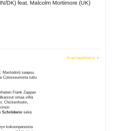
IN/DK) feat. Malcolm Mortimore (UK)
Avaa tapahtuma
d, Mastodon) saapuu
ja Colosseumista tuttu
arhaiten Frank Zappan
kaissut omaa villiä
, Chickenfootin,
kinsin
n
Schröderin
sekä
uryn kokoonpanoista