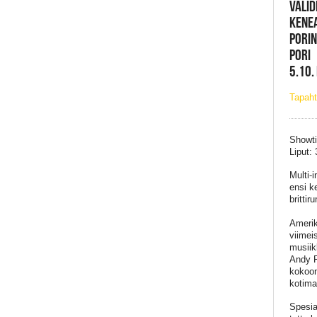
VALID
KENEA
PORIN
PORI
5.10.
Tapaht
Showti
Liput:
Multi-i
ensi k
brittir
Amerik
viimei
musiik
Andy P
kokoon
kotima
Spesia