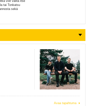
tka voit valita itse
la tai Tonkatsu
 annosta sekä
Avaa tapahtuma