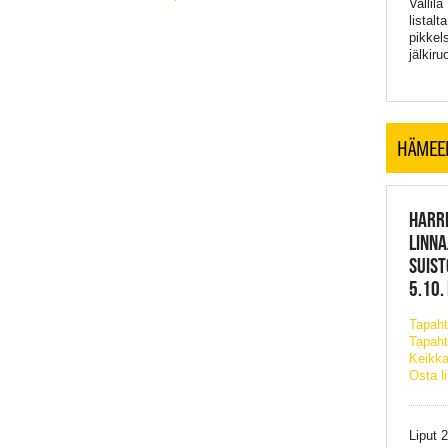
Vallila
listal
pikkel
jälkir
HÄMEE
HARRI
LINNA
SUIST
5.10.
Tapah
Tapaht
Keikka
Osta l
Liput 