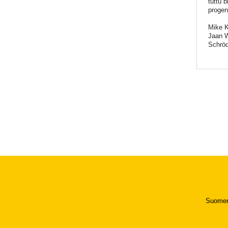
tuttu 
progen
Mike K
Jaan W
Schröd
Suomen 