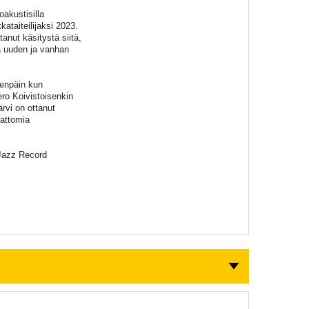
akustisilla
taiteilijaksi 2023.
tanut käsitystä siitä,
a uuden ja vanhan
eenpäin kun
ero Koivistoisenkin
ärvi on ottanut
attomia
 Jazz Record