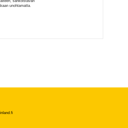
ltaiteen, sähköistävän
iakaan unohtamatta.
nland.fi