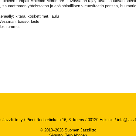
brittiläinen rumpali Malcolm Mortimore. Luvassa on räjäyttävä ilta luovan säve
, saumattoman yhteissoiton ja epäinhimillisen virtuositeetin parissa, huumor
eneally: kitara, koskettimet, laulu
essman: basso, laulu
er: rummut
Jazzliitto ry / Pieni Roobertinkatu 16, 3. kerros / 00120 Helsinki /
info@jazzfi
© 2013–2026 Suomen Jazzliitto
Sivusto
:
Tero Ahonen