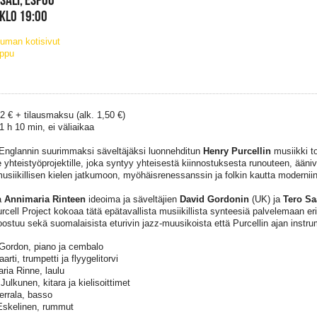
 KLO 19:00
uman kotisivut
ippu
32 € + tilausmaksu (alk. 1,50 €)
1 h 10 min, ei väliaikaa
Englannin suurimmaksi säveltäjäksi luonnehditun
Henry Purcellin
musiikki to
e yhteistyöprojektille, joka syntyy yhteisestä kiinnostuksesta runouteen, ääni
usiikillisen kielen jatkumoon, myöhäisrenessanssin ja folkin kautta moderniin 
a
Annimaria Rinteen
ideoima ja säveltäjien
David Gordonin
(UK) ja
Tero Sa
rcell Project kokoaa tätä epätavallista musiikillista synteesiä palvelemaan e
oostuu sekä suomalaisista eturivin jazz-muusikoista että Purcellin ajan instrum
Gordon, piano ja cembalo
arti, trumpetti ja flyygelitorvi
ria Rinne, laulu
ulkunen, kitara ja kielisoittimet
Herrala, basso
skelinen, rummut