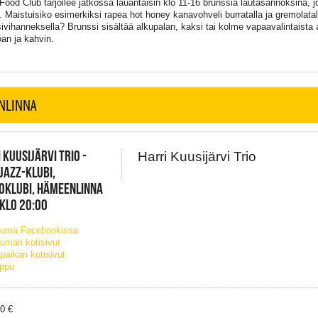
 Food Club tarjoilee jatkossa lauantaisin klo 11-16 brunssia lautasannoksina, jo
ta. Maistuisiko esimerkiksi rapea hot honey kanavohveli burratalla ja gremolatal
sivihanneksella? Brunssi sisältää alkupalan, kaksi tai kolme vapaavalintaista
uoan ja kahvin.
NLINNA
 KUUSIJÄRVI TRIO -
Harri Kuusijärvi Trio
JAZZ-KLUBI,
OKLUBI, HÄMEENLINNA
 KLO 20:00
tuma Facebookissa
uman kotisivut
paikan kotisivut
ippu
20 €